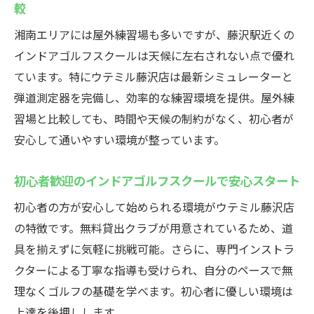
仕事帰りでも安心の24時間営業インドアゴルフ
較
ウテミル
湘南エリアには屋外練習場も多いですが、藤沢駅近くの
24時間営業のインドアゴルフスクールで仕
インドアゴルフスクールは天候に左右されない点で優れ
事帰りも練習可
ています。特にウテミル藤沢店は最新シミュレーターと
藤沢駅から通える夜間のインドアゴルフス
弾道測定器を完備し、効率的な練習環境を提供。屋外練
クール活用術
習場と比較しても、時間や天候の制約がなく、初心者が
インドアゴルフスクールで忙しい大人の練
安心して通いやすい環境が整っています。
習時間を確保
初心者歓迎のインドアゴルフスクールで安心スタート
通い放題で仕事後も楽しめるインドアゴル
フスクール
初心者の方が安心して始められる環境がウテミル藤沢店
藤沢で深夜利用OKなインドアゴルフスクー
の特徴です。無料貸出クラブが用意されているため、道
ルとは
具を揃えずに気軽に挑戦可能。さらに、専門インストラ
手ぶらで仕事帰りに立ち寄れるインドアゴ
クターによる丁寧な指導も受けられ、自分のペースで無
ルフスクール
理なくゴルフの基礎を学べます。初心者に優しい環境は
上達を後押しします。