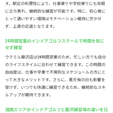
初心者歓迎！藤沢駅近くのインドアゴルフスク
す。駅近の利便性により、仕事帰りや学校帰りにも気軽
ール
に立ち寄れ、継続的な練習が可能です。特に、初心者に
ゴルフ初心者もインドアゴルフスクールで
とって通いやすい環境はモチベーション維持に欠かせ
安心デビュー
ず、上達の近道となります。
無料貸出クラブ完備のインドアゴルフスク
ールの魅力
24時間営業のインドアゴルフスクールで時間を気に
せず練習
藤沢駅周辺の初心者向けインドアゴルフス
クール事情
ウテミル藤沢店は24時間営業のため、忙しい方でも自分
のライフスタイルに合わせて練習できます。この時間の
ゴルフレッスンでインドアゴルフスクール
自由度は、仕事や学業で不規則なスケジュールの方にと
の効率的な上達法
って大きなメリットです。さらに、悪天候の日も影響を
初心者におすすめの藤沢インドアゴルフス
受けず、いつでも快適に練習できるため、継続的なスキ
クール選び方
ルアップが期待できます。
インドアゴルフスクールで藤沢ゴルフ仲間
と交流できる
湘南エリアのインドアゴルフと藤沢練習場の違いを比