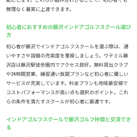
最新シミュレーション導入のインドアゴル
無理なく着実に上達できます。
フスクール体験
弾道測定で効率良く上達できるインドアゴ
初心者におすすめの藤沢インドアゴルフスクール選び
ルフスクール
方
インドアゴルフスクールの最新機器でスイ
初心者が藤沢でインドアゴルフスクールを選ぶ際は、通
ング解析
いやすさや設備の充実度を重視しましょう。ウテミル藤
初心者も安心の藤沢インドアゴルフスクー
沢店は藤沢駅徒歩圏内でアクセス良好。無料貸出クラブ
ル設備紹介
や24時間営業、練習通い放題プランなど初心者に優しい
シミュレーションゴルフでリアルな練習が
サービスが充実しています。料金プランも地域最安値で
できる施設
コストパフォーマンスが高い点も選択のポイント。これ
インドアゴルフスクールの先進設備で技術
らの条件を満たすスクールが初心者に最適です。
力アップ
インドアゴルフスクールで藤沢ゴルフ仲間と交流でき
る