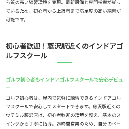
場
ら質の高い練習環境を実現。最新設備と専門指導が揃っ
インドアゴルフスクールで忙しい毎日も効
ているため、初心者から上級者まで満足度の高い練習が
率よく練習
可能です。
24時間利用可能なインドアゴルフスクール
の利便性
初心者歓迎！藤沢駅近くのインドアゴ
藤沢エリアのインドアゴルフで時間を有効
ルフスクール
活用しよう
初心者も安心の藤沢駅前インドアゴルフ練
習システム
ゴルフ初心者もインドアゴルフスクールで安心デビュ
仕事や学業両立に役立つインドアゴルフス
ー
クール活用法
ゴルフ初心者は、屋内で気軽に練習できるインドアゴル
インドアゴルフスクールで短時間集中練習
フスクールで安心してスタートできます。藤沢駅近くの
を実現
ウテミル藤沢店は、初心者歓迎の環境を整え、基本のス
手ぶらでOK！藤沢駅近くのインドアゴルフ
イングから丁寧に指導。24時間営業のため、自分のペー