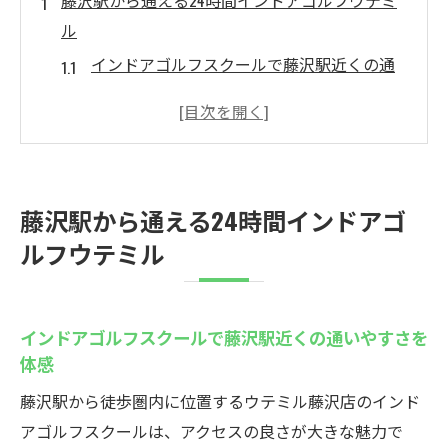
藤沢駅から通える24時間インドアゴルフウテミ
ル
インドアゴルフスクールで藤沢駅近くの通
いやすさを体感
24時間営業のインドアゴルフスクールで時
間を気にせず練習
湘南エリアのインドアゴルフと藤沢練習場
藤沢駅から通える24時間インドアゴ
の違いを比較
ルフウテミル
初心者歓迎のインドアゴルフスクールで安
心スタート
通い放題プランが魅力のインドアゴルフス
インドアゴルフスクールで藤沢駅近くの通いやすさを
クールの活用法
体感
インドアゴルフ藤沢駅周辺で快適にスキル
藤沢駅から徒歩圏内に位置するウテミル藤沢店のインド
アップ
アゴルフスクールは、アクセスの良さが大きな魅力で