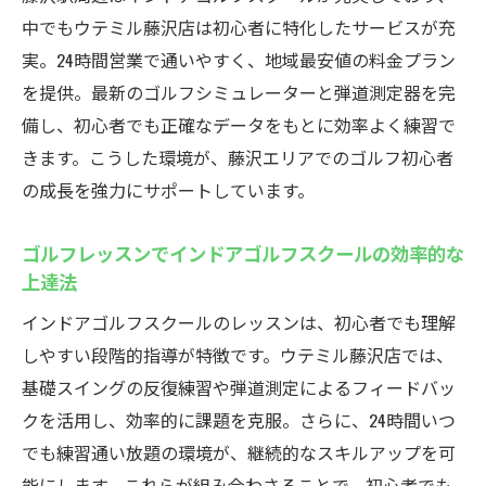
初心者サポート充実のインドアゴルフスク
中でもウテミル藤沢店は初心者に特化したサービスが充
ールの特徴
実。24時間営業で通いやすく、地域最安値の料金プラン
藤沢駅前で深夜も安心して通えるインドア
を提供。最新のゴルフシミュレーターと弾道測定器を完
ゴルフスクール
備し、初心者でも正確なデータをもとに効率よく練習で
インドアゴルフスクールで初めてのラウン
きます。こうした環境が、藤沢エリアでのゴルフ初心者
ドも安心
の成長を強力にサポートしています。
ゴルフデビューに最適な藤沢インドアゴル
フスクールの魅力
ゴルフレッスンでインドアゴルフスクールの効率的な
上達法
個別指導で初心者が成長できるインドアゴ
ルフスクール
インドアゴルフスクールのレッスンは、初心者でも理解
藤沢駅前インドアゴルフスクールで楽しく
しやすい段階的指導が特徴です。ウテミル藤沢店では、
上達
基礎スイングの反復練習や弾道測定によるフィードバッ
クを活用し、効率的に課題を克服。さらに、24時間いつ
最新シミュレーション完備の藤沢インドアゴル
でも練習通い放題の環境が、継続的なスキルアップを可
フ
能にします。これらが組み合わさることで、初心者でも