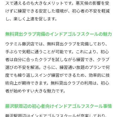
無料貸出クラブで手ぶらでも楽しめるイン
スで通えるのも大きなメリットです。悪天候の影響を受
ドアゴルフスクール
けずに練習できる安定した環境が、初心者の不安を軽減
藤沢駅近くのインドアゴルフスクールは荷
し、楽しく上達を促します。
物不要で安心
無料貸出クラブ完備のインドアゴルフスクールの魅力
初心者も通いやすい手ぶらOKなインドアゴ
ルフスクール
ウテミル藤沢店では、無料貸出クラブを完備しており、
急な練習もOKなインドアゴルフスクールの
手ぶらで気軽に通うことが可能です。これにより、初心
設備とは
者は自分に合ったクラブを試しながら練習でき、クラブ
選びの不安を解消。さらに、練習通い放題のプランで何
インドアゴルフスクールなら仕事帰りでも
度でも繰り返しスイング練習ができるため、効率的に技
気軽に参加可能
術向上が期待できます。無料貸出クラブの利用は、初心
藤沢駅周辺で手ぶら練習できるインドアゴ
者が始めやすい大きな魅力です。
ルフスクール
初心者でも安心の藤沢駅前24時間ゴルフスクー
藤沢駅周辺の初心者向けインドアゴルフスクール事情
ルウテミル
藤沢駅周辺はインドアゴルフスクールが充実しており、