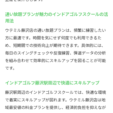
藤沢駅徒歩圏内で通い放題のゴルフスクール
インドアゴルフスクールの通い放題プラン
通い放題プランが魅力のインドアゴルフスクールの活
で自由な練習
用法
藤沢駅近インドアゴルフスクールの月額制
ウテミル藤沢店の通い放題プランは、頻繁に練習したい
メリット解説
方に最適です。時間を気にせず何度でも利用できるた
初心者が通い放題で上達できるインドアゴ
め、短期間での技術向上が期待できます。具体的には、
ルフスクール
毎日のスイングチェックや反復練習、弾道データの分析
コスパ重視の藤沢インドアゴルフスクール
を組み合わせて効率的にスキルアップを図ることが可能
の選び方
です。
通い放題で無理なく続くインドアゴルフス
クールの魅力
インドアゴルフ藤沢駅周辺で快適にスキルアップ
藤沢駅前インドアゴルフスクールで好きな
藤沢駅周辺のインドアゴルフスクールでは、快適な環境
だけ練習
で着実にスキルアップが図れます。ウテミル藤沢店は地
忙しい人にぴったり！藤沢の24時間ゴルフ練習
域最安値の料金プランを提供し、経済的負担を抑えなが