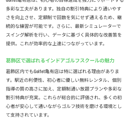
の魅力
多彩な工夫があります。独自の割引特典により通いやす
他エリアのゴルフレッスンとの違いを解説
さを向上させ、定額制で回数を気にせず通えるため、継
続的な練習が可能です。さらに、最新シミュレーターで
スイング解析を行い、データに基づく具体的な改善策を
提供。これが効率的な上達につながっています。
葛飾区で選ばれるインドアゴルフスクールの魅力
葛飾区内でもGolfet亀有店は特に選ばれる理由がありま
す。駅近の利便性、初心者に優しい無料レンタル、個別
指導の質の高さに加え、定額制通い放題プランや多彩な
割引特典が充実。これらが総合的に評価され、多くの初
心者が安心して通いながらゴルフ技術を磨ける環境とし
て支持されています。