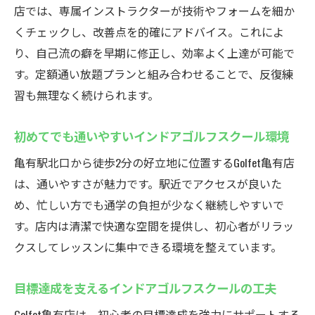
店では、専属インストラクターが技術やフォームを細か
フレッスン
くチェックし、改善点を的確にアドバイス。これによ
ゴルフ練習場との違いを知るインドアゴル
り、自己流の癖を早期に修正し、効率よく上達が可能で
フスクール選び
す。定額通い放題プランと組み合わせることで、反復練
浦安や豊洲のゴルフスクールとの違いを紹
習も無理なく続けられます。
介
初心者から上級者まで！亀有のゴルフスクール
初めてでも通いやすいインドアゴルフスクール環境
インドアゴルフスクールは初心者から上級
亀有駅北口から徒歩2分の好立地に位置するGolfet亀有店
者まで対応
は、通いやすさが魅力です。駅近でアクセスが良いた
多彩なカリキュラムが揃うインドアゴルフ
め、忙しい方でも通学の負担が少なく継続しやすいで
スクール
す。店内は清潔で快適な空間を提供し、初心者がリラッ
インドアゴルフスクールで幅広いレベルが
クスしてレッスンに集中できる環境を整えています。
学べる理由
ゴルフェ亀有の柔軟なレッスン体制を紹介
目標達成を支えるインドアゴルフスクールの工夫
レベル別に選べるインドアゴルフスクール
Golfet亀有店は、初心者の目標達成を強力にサポートする