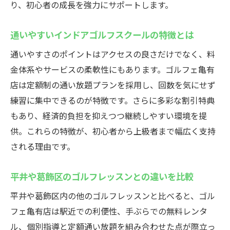
初心者が上達しやすいインドアゴルフスク
り、初心者の成長を強力にサポートします。
ールの秘密
通いやすいインドアゴルフスクールの特徴とは
インドアゴルフスクールで一人ひとりに合
わせたレッスン
通いやすさのポイントはアクセスの良さだけでなく、料
金体系やサービスの柔軟性にもあります。ゴルフェ亀有
コーチの経験豊富な指導が魅力のインドア
店は定額制の通い放題プランを採用し、回数を気にせず
ゴルフスクール
練習に集中できるのが特徴です。さらに多彩な割引特典
動画解析を活用したインドアゴルフスクー
もあり、経済的負担を抑えつつ継続しやすい環境を提
ルの指導法
供。これらの特徴が、初心者から上級者まで幅広く支持
江戸川区や亀有ゴルフ練習場との違いを解
される理由です。
説
ゴルフェ亀有の魅力とは？便利な特典を紹介
平井や葛飾区のゴルフレッスンとの違いを比較
多彩な割引特典が嬉しいインドアゴルフス
平井や葛飾区内の他のゴルフレッスンと比べると、ゴル
クール
フェ亀有店は駅近での利便性、手ぶらでの無料レンタ
インドアゴルフスクールの独自サービスを
ル、個別指導と定額通い放題を組み合わせた点が際立っ