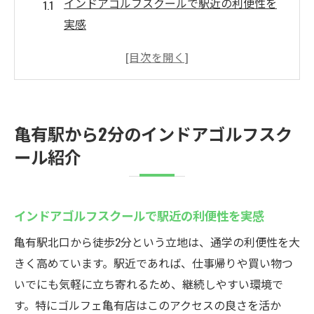
インドアゴルフスクールで駅近の利便性を
実感
手ぶらで通えるインドアゴルフスクールの
魅力
初心者が安心できるインドアゴルフスクー
ルの選び方
亀有駅から2分のインドアゴルフスク
インドアゴルフスクールで快適なレッスン
ール紹介
環境を体験
通いやすいインドアゴルフスクールの特徴
とは
インドアゴルフスクールで駅近の利便性を実感
平井や葛飾区のゴルフレッスンとの違いを
亀有駅北口から徒歩2分という立地は、通学の利便性を大
比較
きく高めています。駅近であれば、仕事帰りや買い物つ
初心者必見！ゴルフェ亀有でゴルフを学ぼう
いでにも気軽に立ち寄れるため、継続しやすい環境で
インドアゴルフスクールで基礎から学べる
す。特にゴルフェ亀有店はこのアクセスの良さを活か