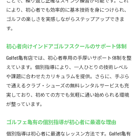
ことで、繰り返し正確なスイング練習が可能です。これ
フスクール選び
により、初心者でも効率的に基本技術を身につけられ、
初心者でも安心の定額プランが人気の理由
ゴルフの楽しさを実感しながらステップアップできま
通い放題が叶える効率的なインドアゴルフ
す。
レッスン
ゴルフェ退会や他スクールとの比較ポイン
初心者向けインドアゴルフスクールのサポート体制
ト
Golfet亀有店では、初心者専用の手厚いサポート体制を整
亀有のインドアゴルフで効率的にスコアアップ
えています。個別指導により、一人ひとりの技術レベル
インドアゴルフスクールで効果的なスコア
や課題に合わせたカリキュラムを提供。さらに、手ぶら
アップ方法
で通えるクラブ・シューズの無料レンタルサービスも充
科学的指導が魅力のインドアゴルフスクー
実しており、初めての方でも気軽に通い始められる環境
ル活用術
が整っています。
初心者でも上達可能なインドアゴルフスク
ゴルフェ亀有の個別指導が初心者に最適な理由
ール練習法
個別指導は初心者に最適なレッスン方法です。Golfet亀有
スイング解析で実力を伸ばすインドアゴル