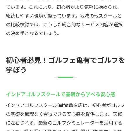
徹底解説
ています。これにより、初心者がより気軽に始められ、
会員限定のインドアゴルフスクール特典を
継続しやすい環境が整っています。地域の他スクールと
活用しよう
の比較検討では、こうした総合的なサービス内容が選択
手ぶら通学など便利なインドアゴルフスク
の決め手となるでしょう。
ールのメリット
初回体験や特典が充実したインドアゴルフ
初心者必見！ゴルフェ亀有でゴルフを
スクールの魅力
学ぼう
ゴルフェ亀有ならではのサービスを比較
定額通い放題の亀有インドアゴルフの魅力
インドアゴルフスクールの定額通い放題プ
インドアゴルフスクールで基礎から学べる安心感
ランの活用法
インドアゴルフスクールGolfet亀有店は、初心者がゴルフ
毎日通えるインドアゴルフスクールで上達
の基礎を無理なく習得できる安心感を提供します。天候
を実感
に左右されず、最新のゴルフシミュレーターを活用する
コストパフォーマンス重視のインドアゴル