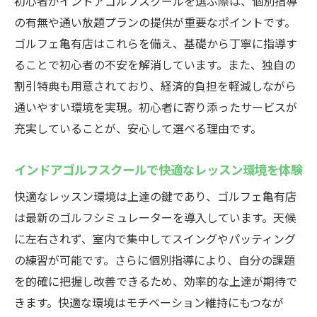
初心者がインドアゴルフスクールを選ぶ際は、個別指導
クラブやシューズの心配不要なインドアゴ
の有無や通い放題プランの提供が重要なポイントです。
ルフスクール
ゴルフェ亀有店はこれらを備え、基礎から丁寧に指導す
仕事帰りに通えるインドアゴルフスクール
ることで初心者の不安を解消しています。また、独自の
の利便性
割引特典も用意されており、経済的負担を軽減しながら
初心者も安心のインドアゴルフスクールサ
通いやすい環境を実現。初心者に寄り添ったサービスが
ービス
充実していることが、安心して選べる理由です。
手軽さが魅力のインドアゴルフスクール選
び方
インドアゴルフスクールで快適なレッスン環境を体験
平井や浦安のゴルフスクールとの通いやす
快適なレッスン環境は上達の鍵であり、ゴルフェ亀有店
さを比較
は最新のゴルフシミュレーターを導入しています。天候
個別指導で上達！亀有のインドアゴルフスクー
に左右されず、室内で集中してスイングやパッティング
ル
の練習が可能です。さらに個別指導により、自分の課題
インドアゴルフスクールで受ける個別指導
を的確に把握し改善できるため、効率的な上達が期待で
のメリット
きます。快適な環境はモチベーション維持にもつなが