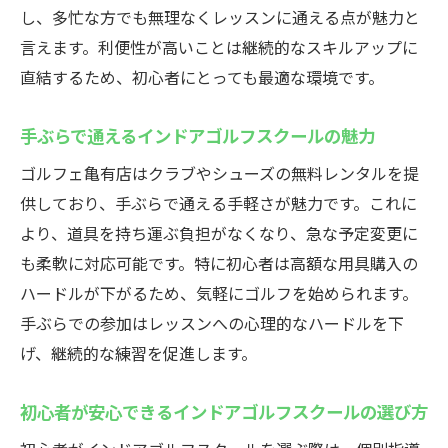
安心感
し、多忙な方でも無理なくレッスンに通える点が魅力と
初心者向けインドアゴルフスクールのサポ
言えます。利便性が高いことは継続的なスキルアップに
ート体制
直結するため、初心者にとっても最適な環境です。
ゴルフェ亀有の個別指導が初心者に最適な
理由
手ぶらで通えるインドアゴルフスクールの魅力
初めてでも通いやすいインドアゴルフスク
ゴルフェ亀有店はクラブやシューズの無料レンタルを提
ール環境
供しており、手ぶらで通える手軽さが魅力です。これに
目標達成を支えるインドアゴルフスクール
より、道具を持ち運ぶ負担がなくなり、急な予定変更に
の工夫
も柔軟に対応可能です。特に初心者は高額な用具購入の
ハードルが下がるため、気軽にゴルフを始められます。
葛飾区で選ばれるインドアゴルフスクール
手ぶらでの参加はレッスンへの心理的なハードルを下
の魅力
げ、継続的な練習を促進します。
手ぶらで通える！亀有のゴルフスクール情報
無料レンタルで手ぶら通学が可能なインド
初心者が安心できるインドアゴルフスクールの選び方
アゴルフスクール