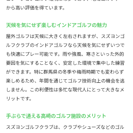
高崎のインドアゴルフ施設の選び方ガイド
から高い評価を得ています。
プロが指導するレッスンで上達を実感
レンタル完備で手ぶら利用が可能な施設
天候を気にせず楽しむインドアゴルフの魅力
初心者向けイベントや体験コースが充実
屋外ゴルフは天候に大きく左右されますが、スズヨンゴ
群馬で体験！ゴルフゾンシミュレーターの魅力
ルフクラブのインドアゴルフなら天候を気にせずいつで
も快適にプレー可能です。雨や強風、寒さといった外的
インドアゴルフスクール導入の最新シミュ
要因を気にすることなく、安定した環境で集中した練習
レーター技術
ができます。特に群馬県の冬季や梅雨時期でも変わらず
リアルなコース再現で臨場感あふれる練習
楽しめるため、年間を通じてゴルフ技術向上の機会を逃
体験
しません。この利便性は多忙な現代人にとって大きなメ
スイング解析など機能充実のゴルフゾンの
リットです。
特徴
初心者も安心の使いやすい操作性を解説
手ぶらで通える高崎のゴルフ施設のメリット
快適な空間で集中してゴルフスキル向上
スズヨンゴルフクラブは、クラブやシューズなどのゴル
群馬で人気のシミュレーションゴルフ活用