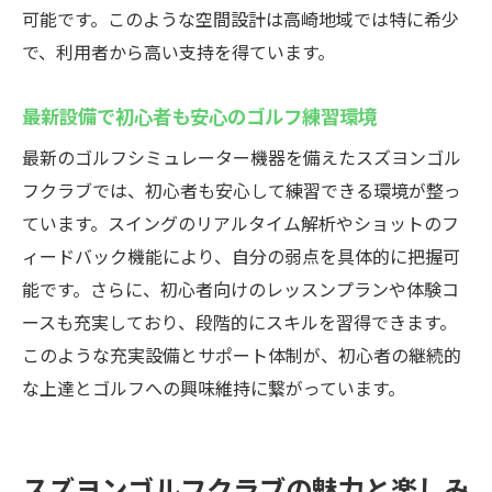
魅力
可能です。このような空間設計は高崎地域では特に希少
リアルなゴルフ体験を実現するシミュレー
で、利用者から高い支持を得ています。
ション技術
高崎のゴルフレッスンで効率的に上達を目
最新設備で初心者も安心のゴルフ練習環境
指す
最新のゴルフシミュレーター機器を備えたスズヨンゴル
快適な個室空間で集中練習をサポート
フクラブでは、初心者も安心して練習できる環境が整っ
オンライン予約でスムーズ利用が可能
ています。スイングのリアルタイム解析やショットのフ
シミュレーションゴルフで幅広い練習が可
ィードバック機能により、自分の弱点を具体的に把握可
能
能です。さらに、初心者向けのレッスンプランや体験コ
ースも充実しており、段階的にスキルを習得できます。
スズヨンゴルフクラブでゴルフスキルを向上
このような充実設備とサポート体制が、初心者の継続的
インドアゴルフスクールのレッスン内容を
な上達とゴルフへの興味維持に繋がっています。
解説
最新シミュレーター活用で効率的な練習を
実現
スズヨンゴルフクラブの魅力と楽しみ