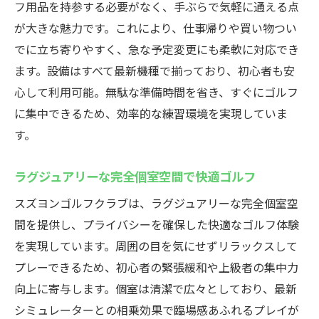
フ用品を持参する必要がなく、手ぶらで気軽に通える点
法
が大きな魅力です。これにより、仕事帰りや買い物つい
手ぶらで楽しむ高崎市のインドアゴルフスズヨ
でに立ち寄りやすく、急な予定変更にも柔軟に対応でき
ン
ます。設備はすべて最新機種で揃っており、初心者も安
インドアゴルフスクールで手軽にゴルフ体
心して利用可能。無駄な準備時間を省き、すぐにゴルフ
験
に集中できるため、効率的な練習環境を実現していま
レンタルクラブ・シューズ完備で身軽に通
す。
える
ラグジュアリーな完全個室空間で快適ゴルフ
仕事帰りにも最適な便利なアクセス環境
完全個室で自分だけのゴルフ時間を満喫
スズヨンゴルフクラブは、ラグジュアリーな完全個室空
間を提供し、プライバシーを確保した快適なゴルフ体験
高崎市で人気の手ぶらゴルフの理由とは
を実現しています。周囲の目を気にせずリラックスして
初心者も安心して始められるサポート体制
プレーできるため、初心者の緊張緩和や上級者の集中力
高崎市で最新シミュレーションゴルフを体験
向上に寄与します。個室は清潔で広々としており、最新
インドアゴルフスクールが誇る最新設備の
シミュレーターとの相乗効果で臨場感あふれるプレイが