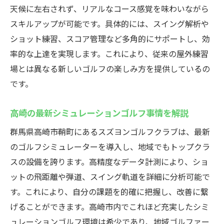
ービス
天候に左右されず、リアルなコース感覚を味わいながら
高崎で体験できる最先端ゴルフゾン機種の
スキルアップが可能です。具体的には、スイング解析や
実力
ショット練習、スコア管理など多角的にサポートし、効
快適なプライベート空間で楽しむゴルフ練
率的な上達を実現します。これにより、従来の屋外練習
習
場とは異なる新しいゴルフの楽しみ方を提供しているの
初心者も安心のサポート体制が充実
です。
オンライン予約でスムーズな利用が可能
高崎の最新シミュレーションゴルフ事情を解説
手ぶらで気軽に通える充実設備の魅力
群馬県高崎市鞘町にあるスズヨンゴルフクラブは、最新
初心者も歓迎！高崎市の最新インドアゴルフ施
のゴルフシミュレーターを導入し、地域でもトップクラ
設
スの設備を誇ります。高精度なデータ計測により、ショ
インドアゴルフスクールで基礎から学ぶ安
ットの飛距離や弾道、スイング軌道を詳細に分析可能で
心感
す。これにより、自分の課題を的確に把握し、改善に繋
未経験者でも楽しめるシミュレーターゴル
げることができます。高崎市内でこれほど充実したシミ
フ体験
ュレーションゴルフ環境は希少であり、地域ゴルファー