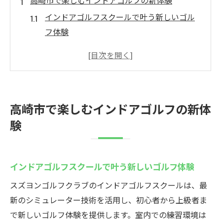
高崎市で楽しむインドアゴルフの新体験
インドアゴルフスクールで叶う新しいゴル
フ体験
高崎の最新シミュレーションゴルフ事情を
解説
天候を気にせず楽しむインドアゴルフの魅
力
高崎市で楽しむインドアゴルフの新体
手ぶらで通える高崎のゴルフ施設のメリッ
験
ト
ラグジュアリーな完全個室空間で快適ゴル
フ
インドアゴルフスクールで叶う新しいゴルフ体験
最新設備で初心者も安心のゴルフ練習環境
スズヨンゴルフクラブのインドアゴルフスクールは、最
スズヨンゴルフクラブの魅力と楽しみ方
新のシミュレーター技術を活用し、初心者から上級者ま
インドアゴルフスクールが提供する独自サ
で新しいゴルフ体験を提供します。室内での練習環境は