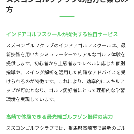
プロから学べるレッスンが充実の理由
方
シミュレーションゴルフでスイング改善に
挑戦
完全個室で集中して技術アップに専念
インドアゴルフスクールが提供する独自サービス
初心者から上級者まで幅広く対応可能な環
スズヨンゴルフクラブのインドアゴルフスクールは、最
境
新技術を用いたシミュレーターでリアルなゴルフ体験を
高崎市のインドアゴルフスクールスズヨンの魅
提供します。初心者から上級者までレベルに応じた個別
力
指導や、スイング解析を活用した的確なアドバイスを受
インドアゴルフスクールで快適な練習環境
けられるのが特徴です。これにより、効率的にスキルア
を提供
ップが可能となり、ゴルフ愛好者にとって理想的な学習
環境を実現しています。
手ぶらで通える利便性が高崎で人気の理由
最新シミュレーターで実践的なゴルフ体験
高崎で体験できる最先端ゴルフゾン機種の実力
初心者も安心のサポートとプログラムが充
スズヨンゴルフクラブでは、群馬県高崎市で最新のゴル
実