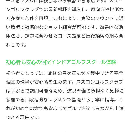
インドアゴルフスクールならスズヨンゴルフク
ースをリアルに体験しながら練習できる点です。スズヨ
ラブ
ンゴルフクラブでは最新機種を導入し、風向きや地形な
ど多様な条件を再現。これにより、実際のラウンドに近
インドアゴルフスクール選びで重視すべき
い環境で戦略的なショット練習が可能です。効果的な活
ポイント
用法は、課題に合わせたコース設定と反復練習の組み合
プライベート空間で集中できるレッスン体
わせです。
験
初心者から上級者まで対応の指導体制を解
初心者も安心の個室インドアゴルフスクール体験
説
初心者にとっては、周囲の目を気にせず集中できる完全
高崎のインドアゴルフスクールの利用メリ
個室の環境が安心感を生みます。スズヨンゴルフクラブ
ット
は手ぶらで訪問可能なため、道具準備の負担なく気軽に
グループでも楽しめるインドアゴルフスク
参加でき、段階的なレッスンで基礎から丁寧に指導。こ
ール
れが初めての方でも安心してゴルフを楽しみながら上達
費用対効果を考慮したスクール活用術
できる理由です。
スズヨンゴルフクラブでゴルフ技術を磨く方法