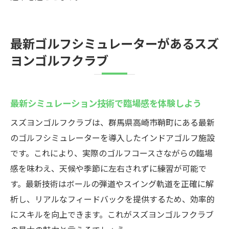
交流イベントで広がるゴルフ仲間の輪
高崎・群馬のインドアゴルフ事情を知る
最新ゴルフシミュレーターがあるスズ
初心者も安心のサポート体制を体験しよう
ヨンゴルフクラブ
スズヨンゴルフクラブの魅力とは？
インドアゴルフスクールの充実した設備が
人気
最新シミュレーション技術で臨場感を体験しよう
完全個室空間で集中できる環境を紹介
スズヨンゴルフクラブは、群馬県高崎市鞘町にある最新
高崎で注目されるプランとサポート内容
のゴルフシミュレーターを導入したインドアゴルフ施設
シミュレーションゴルフの新しい楽しみ方
です。これにより、実際のゴルフコースさながらの臨場
利用者の声から分かる施設の魅力
感を味わえ、天候や季節に左右されずに練習が可能で
費用対効果で選ばれるインドアゴルフスク
す。最新技術はボールの弾道やスイング軌道を正確に解
ール
析し、リアルなフィードバックを提供するため、効率的
インドアゴルフでスキルアップ！スズヨンの設
にスキルを向上できます。これがスズヨンゴルフクラブ
備