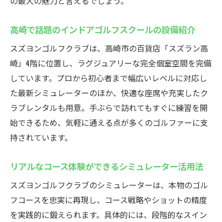
の最大の魅力と言えるでしょう。
最新設備によるインドアゴルフスクール体
高崎で話題のインドアゴルフスクールの設備紹介
験談
プロ仕様のシミュレーターで上達を実感
スズヨンゴルフクラブは、高崎市の百貨店「スズラン高
崎」4階に位置し、ラグジュアリーな完全個室空間を完備
快適な練習空間で集中力を高めるコツ
しています。プロから初心者まで幅広いレベルに対応し
初心者も安心のレッスン体制に注目
た最新シミュレーターのほか、快適な座席や充実したク
予約しやすいインドアゴルフスクールの便
ラブレンタルも用意。手ぶらで訪れてもすぐに練習を開
利さ
始できるため、気軽に通える点が多くのゴルファーに支
上級者も納得の設備と練習環境
持されています。
初心者からプロまで楽しめるスズヨンゴルフク
ラブ
リアルなコース体験ができるシミュレーター活用法
インドアゴルフスクールが支持される理由
スズヨンゴルフクラブのシミュレーターは、本物のゴル
を解説
フコースを忠実に再現し、コース戦略やショットの精度
多彩なレベルに対応したレッスンの魅力
を実践的に鍛えられます。具体的には、段階的なスイン