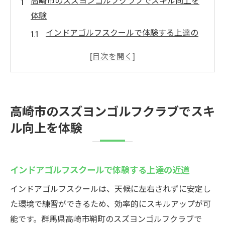
高崎市のスズヨンゴルフクラブでスキル向上を
体験
インドアゴルフスクールで体験する上達の
近道
高崎のインドアゴルフで得られる練習効果
とは
シミュレーションゴルフの魅力と活用法を
高崎市のスズヨンゴルフクラブでスキ
探る
ル向上を体験
初心者も安心の個室インドアゴルフスクー
ル体験
口コミで話題のインドアゴルフスクールの
インドアゴルフスクールで体験する上達の近道
特長
インドアゴルフスクールは、天候に左右されずに安定し
インドアゴルフスクールで週末を有意義に
た環境で練習ができるため、効率的にスキルアップが可
楽しむ
能です。群馬県高崎市鞘町のスズヨンゴルフクラブで