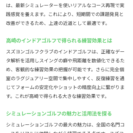
最新ゴルフシミュレーターがあるスズヨンゴル
は、最新シミュレーターを使いリアルなコース再現で実
フクラブ
践感覚を養えます。これにより、短期間での課題発見と
最新シミュレーション技術で臨場感を体験
改善ができるため、上達の近道として最適です。
しよう
高崎で話題のインドアゴルフスクールの設
高崎のインドアゴルフで得られる練習効果とは
備紹介
スズヨンゴルフクラブのインドアゴルフは、正確なデー
リアルなコース体験ができるシミュレータ
タ解析を活用しスイングの癖や飛距離を数値化できるた
ー活用法
め、客観的な練習効果の把握が可能です。さらに完全個
手ぶらで通えるインドアゴルフスクールの
室のラグジュアリー空間で集中しやすく、反復練習を通
魅力
じてフォームの安定化やショットの精度向上に繋がりま
プロも満足の高性能シミュレーター設備と
す。これが高崎で得られる大きな練習効果です。
は
シミュレーションゴルフの魅力と活用法を探る
群馬のインドアゴルフスクールで新感覚体
験
シミュレーションゴルフの最大の魅力は、全国の名門コ