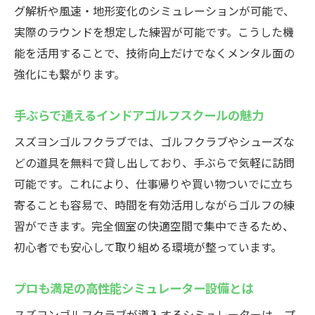
友人や同僚と参加できる楽しさを体験
グ解析や風速・地形変化のシミュレーションが可能で、
スキルアップを叶えるインドアゴルフ活用
実際のラウンドを想定した練習が可能です。こうした機
法
能を活用することで、技術向上だけでなくメンタル面の
強化にも繋がります。
初めてでも安心して始められるサポート体
制
手ぶらで通えるインドアゴルフスクールの魅力
ゴルフを長く楽しむための施設選びポイン
スズヨンゴルフクラブでは、ゴルフクラブやシューズな
ト
どの道具を無料で貸し出しており、手ぶらで気軽に訪問
可能です。これにより、仕事帰りや買い物ついでに立ち
寄ることも容易で、時間を有効活用しながらゴルフの練
習ができます。完全個室の快適空間で集中できるため、
初心者でも安心して取り組める環境が整っています。
プロも満足の高性能シミュレーター設備とは
スズヨンゴルフクラブが導入するシミュレーターは、プ