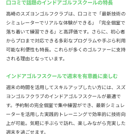
インドアゴルフスクールで実践するスイン
口コミで話題のインドアゴルフスクールの特長
グ改善法
高崎のスズヨンゴルフクラブは、口コミで「最新技術の
プロ指導のもとで技術向上を目指そう
シミュレーターでリアルな体験ができる」「完全個室で
個別指導とセルフ練習のバランスの取り方
落ち着いて練習できる」と高評価です。さらに、初心者
からプロまで対応できる多彩なプログラムや手ぶら利用
最新設備を活かしたレッスンの効果を解説
可能な利便性も特長。これらが多くのゴルファーに支持
週末利用で着実に上達する練習プラン例
される理由となっています。
目標達成のためのインドアゴルフスクール
活用術
インドアゴルフスクールで週末を有意義に楽しむ
群馬県高崎市のスズヨンでゴルフを楽しむ
週末の時間を活用してスキルアップしたい方には、スズ
インドアゴルフスクールで仲間と楽しむ時
ヨンゴルフクラブのインドアゴルフスクールが最適で
間
す。予約制の完全個室で集中練習ができ、最新シミュレ
天候を気にせずゴルフを満喫するポイント
ーターを活用した実践的トレーニングで効率的に技術向
手ぶらで気軽に始めるインドアゴルフスク
上が可能。気軽に手ぶらで訪れ、楽しみながら充実した
ール
週末を過ごせます。