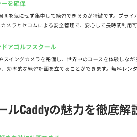
シーを確保
キャディのインドアゴルフスクールで効率よく上達
り、周囲を気にせず集中して練習できるのが特徴です。プラ
木市鳶尾のインドアゴルフでスイングをチェックしよう
視カメラとセコムによる安全管理で、安心して長時間利用可
スイングカメラで自分のフォームを徹底解析できる環境
インドアゴルフスクールで動画解析を活用した練習法
ンドアゴルフスクール
プロも活用するスイング分析で技術アップを実感
機器やスイングカメラを完備し、世界中のコースを体験しな
左打席完備の練習場で自分に合ったフォームを学ぶ
め、効率的な練習計画を立てることができます。無料レン
効果的なフォーム改善に役立つチェックポイント
自宅感覚で気軽に通えるインドアゴルフスクール
4時間営業のゴルフ練習場Caddyで技術向上を目指す
ルCaddyの魅力を徹底解
インドアゴルフスクールなら仕事帰りも練習が可能
予約制で待ち時間なし！効率的なゴルフ練習法
時間を気にせず自分のペースで技術を磨ける