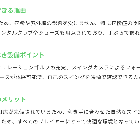
木市鳶尾のシミュレーションゴルフ施設の特徴
できる理由
シミュレーションゴルフで実践的な練習ができる魅力
型のため、花粉や紫外線の影響を受けません。特に花粉症の
世界各国のゴルフコースを体感できる最新設備
レンタルクラブやシューズも用意されており、手ぶらで訪れ
左利きにも対応したシミュレーションゴルフの利点
インドアゴルフスクールで初心者も安心して練習
べき設備ポイント
レンタルグッズが充実したシミュレーションゴルフ施設
ミュレーションゴルフの充実、スイングカメラによるフォ
ゴルフ練習場選びに役立つシミュレーション機能の違い
上のコースが体験可能で、自己のスイングを映像で確認できる
の日でも安心！厚木市鳶尾のゴルフ練習場Caddy
インドアゴルフスクールなら雨の日も快適に練習できる
のメリット
全天候型ゴルフ練習場で継続的な技術向上を目指す
。左打席が完備されているため、利き手に合わせた自然なス
24時間営業で仕事帰りにも利用できるインドアゴルフ
るため、すべてのプレイヤーにとって快適な環境となってい
監視カメラとセコムで夜間練習も安心な理由
花粉や天候を気にせず集中できる練習環境