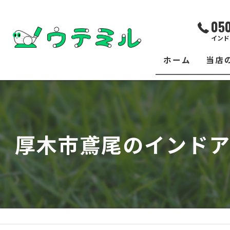
05
インド
ホーム
当店
サー
レッ
厚木市鳶尾のインドア
練習
イベ
フィ
クラ