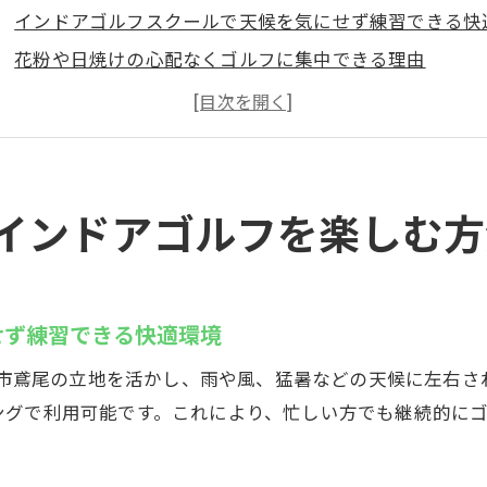
インドアゴルフスクールで天候を気にせず練習できる快
花粉や日焼けの心配なくゴルフに集中できる理由
インドアゴルフスクール選びで重視すべき設備ポイント
左打席完備のインドアゴルフスクールのメリット
個室タイプのゴルフ練習場でプライバシーを確保
ゴルフ技術向上へ！最新設備が揃うインドアゴルフスク
インドアゴルフを楽しむ方
ンドアゴルフスクールCaddyの魅力を徹底解説
インドアゴルフスクールCaddyで24時間好きな時に練習
キャディの無料レンタルクラブ・シューズが魅力の理由
せず練習できる快適環境
セコム完備で安心して通えるインドアゴルフスクール
厚木市鳶尾の立地を活かし、雨や風、猛暑などの天候に左右さ
インドアゴルフスクールで世界130以上のコースを体験
ングで利用可能です。これにより、忙しい方でも継続的に
スイングカメラによるフォームチェックで技術向上
キャディ独自のシミュレーションシステムの実力とは