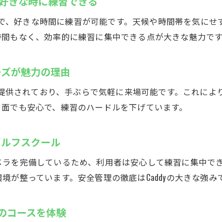
時間好きな時に練習できる
レンタルクラブと無料シューズで気軽に始められる
インドアゴルフスクールで継続する上達のコツ
予約制で、好きな時間に練習が可能です。天候や時間帯を気に
時間もなく、効率的に練習に集中できる点が大きな魅力で
夜間も安心して通えるセキュリティ対策万全の施設
木市鳶尾のインドアゴルフ施設でゴルフを満喫する
ーズが魅力の理由
インドアゴルフスクールで仲間と楽しくラウンド体験
個室タイプの練習場で周囲を気にせず集中できる環境
料で提供されており、手ぶらで気軽に来場可能です。これに
多様な練習プランで自分に合ったゴルフ上達法
ト面でも安心で、練習のハードルを下げています。
無料レンタルグッズで手軽に始めるゴルフライフ
ゴルフスクール
シミュレーションゴルフで本格的なコースデビュー準備
インドアゴルフスクールの活用で健康的な毎日を実現
メラを完備しているため、利用者は安心して練習に集中で
木市鳶尾のゴルフ練習場Caddyの最新設備を紹介
境が整っています。安全管理の徹底はCaddyの大きな強み
スイングカメラや最新シミュレーターが揃う施設の魅力
インドアゴルフスクールの先進技術を徹底解説
上のコースを体験