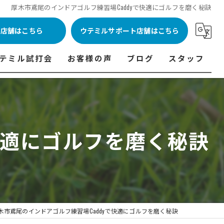
厚木市鳶尾のインドアゴルフ練習場Caddyで快適にゴルフを磨く秘訣
ル店舗はこちら
ウテミルサポート店舗はこちら
テミル試打会
お客様の声
ブログ
スタッフ
表
テミル試打会とは・・・
ウテミルインドア会員様の声
コラム
代表あいさつ
料金表
テミル試打会日程
フィッテイング・試打会参加者の声
快適にゴルフを磨く秘訣
ルフ 料金表
ィッテイング・試打会 商品ラインナップ一覧
ル高崎店 料金表
ィッター紹介
 料金表
くある質問
ョンゴルフ Caddy 料金表
打会開催受付
木市鳶尾のインドアゴルフ練習場Caddyで快適にゴルフを磨く秘訣