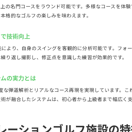
安心のセコム見守りシステムで安全な練習をサポート
30以上の名門コースをラウンド可能です。多様なコースを
左利き用打席や個室で快適なゴルフ練習が可能
も本格的なゴルフの楽しみを味わえます。
無料レンタルクラブ・シューズで気軽に通える理由
24時間利用できるインドアゴルフスクールの利便性
クで技術向上
能により、自身のスイングを客観的に分析可能です。フォ
は繰り返し撮影し、修正点を意識した練習が効果的です。
テムの実力とは
高精度な弾道解析とリアルなコース再現を実現しています。
技術が融合したシステムは、初心者から上級者まで幅広く
レーションゴルフ施設の特