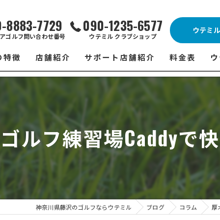
0-8883-7729
090-1235-6577
ウテミ
アゴルフ問い合わせ番号
ウテミル クラブショップ
の特徴
店舗紹介
サポート店舗紹介
料金表
ウ
ビス
ウテミル 藤沢店
シミュレーションゴルフ Caddy
藤沢店 料金
ウ
スン
ウテミル 浦安駅前店
Golfet亀有店
浦安駅前店 
ウ
ゴルフ練習場Caddyで
場
市原インドアゴルフ
スズヨンゴルフクラブ(SUZU4-GOLFCLUB)
市原インドアゴ
フ
ント
ウテミルスクール高崎店
ウテミルスクー
フ
ッティング
サポート店舗
よ
シミュレーシ
ブショップ
試
神奈川県藤沢のゴルフならウテミル
ブログ
コラム
厚