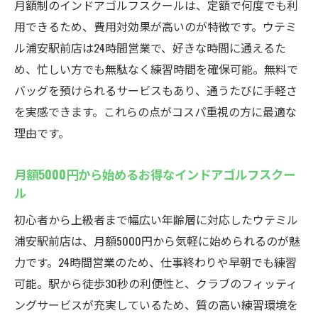
月額制のインドアゴルフスクールは、定額で何度でも利
初心者向けレッスンが充実したインドアゴ
用できるため、費用対効果が高いのが特徴です。ウテミ
ルフスクール
ル浦安駅前店は24時間営業で、好きな時間に通えるた
未経験からでも始めやすいインドアゴルフ
め、忙しい方でも無駄なく練習時間を確保可能。無料で
スクールの理由
バッグを預けられるサービスもあり、通うたびに手軽さ
インドアゴルフスクールなら基礎からしっ
を実感できます。これらの点がコスパ重視の方に最適な
かり学べる
理由です。
初めての方も安心のインドアゴルフスクー
ルサポート
月額5000円から始めるお得なインドアゴルフスクー
インドアゴルフスクールで効率よく基礎を
ル
習得
初心者から上級者まで幅広い年齢層に対応したウテミル
仕事帰りでも通いやすい24時間営業の魅力
浦安駅前店は、月額5000円から気軽に始められるのが魅
インドアゴルフスクールは24時間営業で便
力です。24時間営業のため、仕事終わりや早朝でも練習
利
可能。駅から徒歩30秒の利便性と、クラブのフィッティ
仕事終わりに通えるインドアゴルフスクー
ングサービスが充実しているため、質の高い練習環境を