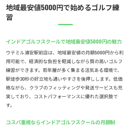
最適なゴルフクラブ選びをインドアゴルフ
地域最安値5000円で始めるゴルフ練
スクールで
習
ウテミルのインドアゴルフスクールで機器
を活用しよう
クラブフィッティング利用でスコアアップ
インドアゴルフスクールで地域最安値5000円の魅力
を目指せる
ウテミル浦安駅前店は、地域最安値の月額5000円から利
初心者も安心のクラブ選びをインドアゴル
用可能で、経済的な負担を軽減しながら質の高いゴルフ
フスクールで
練習ができます。若年層が多く集まる活気ある環境で、
インドアゴルフスクールで最新設備を活用
駅徒歩30秒の好立地も通いやすさを後押しします。低価
した練習
格ながら、クラブのフィッティングや発送サービスも充
初心者向け！浦安のインドアゴルフスクールウ
実しており、コストパフォーマンスに優れた選択肢で
テミル
す。
インドアゴルフスクールで初心者も安心ス
コスパ重視ならインドアゴルフスクールの月額制
タート