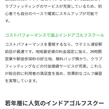
インドアゴルフスクールで個別指導を受け
ラブフィッティングのサービスが充実しているため、初
るメリット
心者でも自分のペースで確実にスキルアップが可能で
目標達成に向けたインドアゴルフスクール
す。
の活用法
継続練習でスコアアップを実現するインド
コストパフォーマンスで選ぶインドアゴルフスクール
アゴルフスクール
コストパフォーマンスを重視するなら、ウテミル浦安駅
インドアゴルフスクールで自分に合った練
前店が最適です。地域最安値の料金設定に加え、24時間
習を見つけよう
営業や駅徒歩30秒の好立地、無料バッグ預かり、クラブ
フィッティングなどの付加価値サービスが充実。これら
が総合的に利用者の満足度を高め、効果的なゴルフ練習
を実現しています。
若年層に人気のインドアゴルフスクー