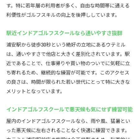
インドアゴルフスクールで地域最安値5000
す。特に若年層の利用者が多く、自由な時間帯に通える
円の魅力
利便性がゴルフスキルの向上を後押ししています。
コスパ重視ならインドアゴルフスクールの
月額制
駅近インドアゴルフスクールなら通いやすさ抜群
月額5000円から始めるお得なインドアゴル
浦安駅から徒歩30秒という絶好の立地にあるウテミル
フスクール
は、通いやすさで他店と大きく差別化されています。駅
リーズナブルな料金でゴルフ練習を体験で
近であることで、仕事帰りや買い物のついでに気軽に立
きる理由
ち寄れるため、継続的な練習が可能です。このアクセス
初めてでも安心のインドアゴルフスクール
の良さは、時間が限られた若い世代にとって特に大きな
料金体系
メリットとなっています。
コストパフォーマンスで選ぶインドアゴル
インドアゴルフスクールで悪天候も気にせず練習可能
フスクール
若年層に人気のインドアゴルフスクールウテミ
屋内のインドアゴルフスクールなら、雨や風、猛暑とい
ル
った悪天候に左右されることなく快適に練習できます。