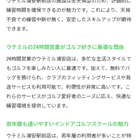
ウテミル浦安駅前店の施設は全天候型のため、計画的に
若年層が集まるインドアゴルフスクールの
練習時間を確保できるのが魅力です。これにより、天候
雰囲気
不良での練習中断が無く、安定したスキルアップが期待
インドアゴルフスクールで仲間と楽しくス
できます。
キルアップ
同世代に支持される理由をインドアゴルフ
ウテミルの24時間営業がゴルフ好きに最適な理由
スクールで解説
24時間営業のウテミル浦安店は、多忙な生活スタイルで
インドアゴルフスクールなら初心者も友達
もゴルフを楽しみたい人に最適です。加えて、無料でバ
ができやすい
ッグを預けられ、クラブのフィッティングサービスや発
若い世代の集まるインドアゴルフスクール
送サービスも利用可能で、利便性が非常に高いです。こ
活用術
れらのサービスがゴルフ愛好者のニーズに応え、快適な
インドアゴルフスクールで楽しく続けるコ
練習環境を提供しています。
ツ
駅から徒歩30秒！便利なゴルフ練習場
若年層も通いやすいインドアゴルフスクールの魅力
インドアゴルフスクールは駅近でアクセス
ウテミル浦安駅前店は、若年層の利用者が多いことが特