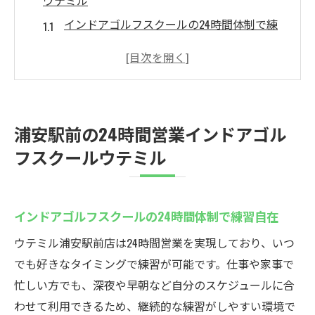
ウテミル
インドアゴルフスクールの24時間体制で練
習自在
駅近インドアゴルフスクールなら通いやす
さ抜群
インドアゴルフスクールで悪天候も気にせ
浦安駅前の24時間営業インドアゴル
ず練習可能
フスクールウテミル
ウテミルの24時間営業がゴルフ好きに最適
な理由
若年層も通いやすいインドアゴルフスクー
インドアゴルフスクールの24時間体制で練習自在
ルの魅力
ウテミル浦安駅前店は24時間営業を実現しており、いつ
駅からすぐのインドアゴルフスクールで続
でも好きなタイミングで練習が可能です。仕事や家事で
けやすい
忙しい方でも、深夜や早朝など自分のスケジュールに合
地域最安値5000円で始めるゴルフ練習
わせて利用できるため、継続的な練習がしやすい環境で