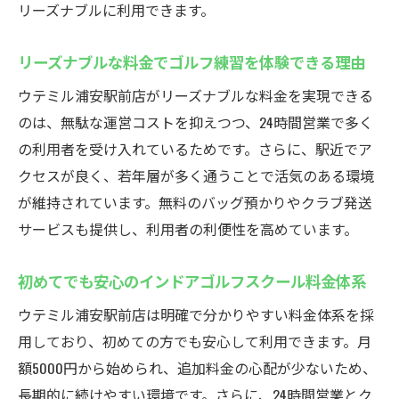
ルの利点
リーズナブルに利用できます。
夜遅くでも練習できるインドアゴルフスク
リーズナブルな料金でゴルフ練習を体験できる理由
ールの強み
働く世代に選ばれるインドアゴルフスクー
ウテミル浦安駅前店がリーズナブルな料金を実現できる
ルの秘密
のは、無駄な運営コストを抑えつつ、24時間営業で多く
の利用者を受け入れているためです。さらに、駅近でア
柔軟なスケジュールで通えるインドアゴル
クセスが良く、若年層が多く通うことで活気のある環境
フスクール
が維持されています。無料のバッグ預かりやクラブ発送
24時間営業のインドアゴルフスクールで時
サービスも提供し、利用者の利便性を高めています。
間を有効活用
スコアアップを目指すならウテミル浦安駅前
初めてでも安心のインドアゴルフスクール料金体系
インドアゴルフスクールで効果的にスコア
ウテミル浦安駅前店は明確で分かりやすい料金体系を採
アップ
用しており、初めての方でも安心して利用できます。月
スイング解析機器を活用したインドアゴル
額5000円から始められ、追加料金の心配が少ないため、
フスクール練習
長期的に続けやすい環境です。さらに、24時間営業とク