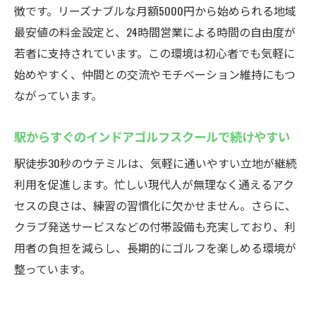
抜群
徴です。リーズナブルな月額5000円から始められる地域
駅から30秒のインドアゴルフスクールで時
最安値の料金設定と、24時間営業による時間の自由度が
短練習
若者に支持されています。この環境は初心者でも気軽に
忙しい方も通いやすいインドアゴルフスク
始めやすく、仲間との交流やモチベーション維持にもつ
ールの利点
ながっています。
インドアゴルフスクールは通いやすさで選
駅からすぐのインドアゴルフスクールで続けやすい
ぶべき理由
仕事帰りに立ち寄れるインドアゴルフスク
駅徒歩30秒のウテミルは、気軽に通いやすい立地が継続
ールの魅力
利用を促進します。忙しい現代人が無理なく通えるアク
セスの良さは、練習の習慣化に欠かせません。さらに、
駅近インドアゴルフスクールで続けやすさ
クラブ発送サービスなどの付帯設備も充実しており、利
を実感
用者の負担を減らし、長期的にゴルフを楽しめる環境が
ウテミル浦安でクラブフィッティングも可能
整っています。
インドアゴルフスクールでクラブフィッテ
ィング体験