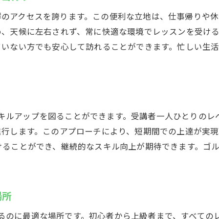
ゴルフの楽しさを実感できるスクール
う抜群のアクセスを誇ります。この便利な立地は、仕事帰り
無料レンタルありの亀有インドアゴルフスクール
め、天候に左右されず、常に快適な環境でレッスンを受け
クラブ・シューズ無料レンタルの恩恵を受ける
ていない方でも安心して訪れることができます。忙しい生
手ぶらで行ける便利なゴルフスクール
初心者も安心の無料レンタルサービス
コストを抑えて始めるインドアゴルフ
レンタルサービスが充実するGolfetの魅力
的にスキルアップを図ることができます。受講者一人ひとりの
手軽にゴルフを楽しめる亀有のおすすめ
進行します。このアプローチにより、短期間での上達が実現
定額通い放題の亀有インドアゴルフスクール
けることができ、継続的なスキル向上が期待できます。ゴ
定額制で通い放題のメリットを解説
コスパ抜群の通い放題プランを活用
無制限に練習できるインドアゴルフの魅力
場所
短期間でのスキルアップを目指すなら
を始めるのに最適な場所です。初心者から上級者まで、すべて