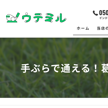
05
インド
ホーム
当店
サー
レッ
手ぶらで通える！
練習
イベ
フィ
クラ