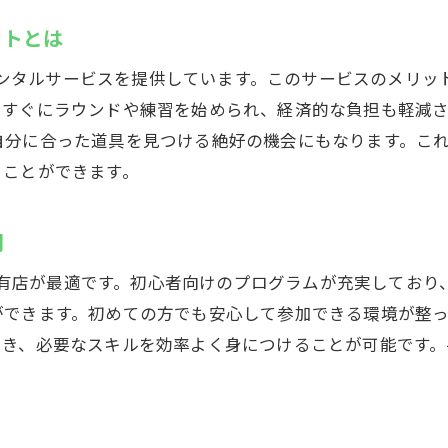
上達を実感できるレッスン内容
ットとは
ゴルフの基礎を短期間で習得する
無料レンタルサービスを提供しています。このサービスのメリ
スキルアップを目指すための最高の環境
、すぐにラウンドや練習を始められ、経済的な負担も軽減
自分に合った道具を見つける絶好の機会にもなります。こ
くことができます。
門
et亀有店が最適です。初心者向けのプログラムが充実してお
ができます。初めての方でも安心して参加できる環境が整
でき、必要なスキルを効率よく身につけることが可能です