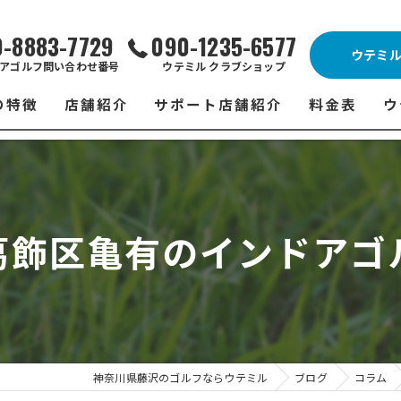
0-8883-7729
090-1235-6577
ウテミ
アゴルフ問い合わせ番号
ウテミル クラブショップ
の特徴
店舗紹介
サポート店舗紹介
料金表
ウ
ビス
ウテミル 藤沢店
シミュレーションゴルフ Caddy
藤沢店 料金
ウ
スン
ウテミル 浦安駅前店
Golfet亀有店
浦安駅前店 
ウ
葛飾区亀有のインドアゴ
場
市原インドアゴルフ
スズヨンゴルフクラブ(SUZU4-GOLFCLUB)
市原インドアゴ
フ
ント
ウテミルスクール高崎店
ウテミルスクー
フ
ッティング
サポート店舗
よ
シミュレーシ
ブショップ
試
神奈川県藤沢のゴルフならウテミル
ブログ
コラム