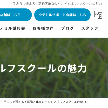
手ぶらで通える！葛飾区亀有のインドアゴルフスクールの魅力
ル店舗はこちら
ウテミルサポート店舗はこちら
テミル試打会
お客様の声
ブログ
スタッフ
表
テミル試打会とは・・・
ウテミルインドア会員様の声
コラム
代表あいさつ
料金表
テミル試打会日程
フィッテイング・試打会参加者の声
ルフスクールの魅力
ルフ 料金表
ィッテイング・試打会 商品ラインナップ一覧
ル高崎店 料金表
ィッター紹介
 料金表
くある質問
ョンゴルフ Caddy 料金表
打会開催受付
手ぶらで通える！葛飾区亀有のインドアゴルフスクールの魅力