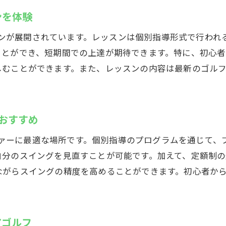
ンを体験
亀有駅徒歩2分のインドアゴルフスクール
通いやすさ抜群のゴルフレッスンを提供
レッスンが展開されています。レッスンは個別指導形式で行わ
駅近だからこその通い放題メリット
ことができ、短期間での上達が期待できます。特に、初心
しむことができます。また、レッスンの内容は最新のゴル
忙しい方に嬉しいアクセスの良さ
。
短期間でスキルアップが可能な環境
ゴルフをもっと身近に感じられる場所
がおすすめ
初心者向け亀有のインドアゴルフスクールGolfet
初心者におすすめのインドアゴルフスクール
ゴルファーに最適な場所です。個別指導のプログラムを通じて
自分のスイングを見直すことが可能です。加えて、定額制
亀有でゴルフの基礎をしっかり学ぶ
ながらスイングの精度を高めることができます。初心者か
個別指導で初心者も安心して上達
効率的なスイング改善をサポート
初心者向けプランで無理なくスタート
アゴルフ