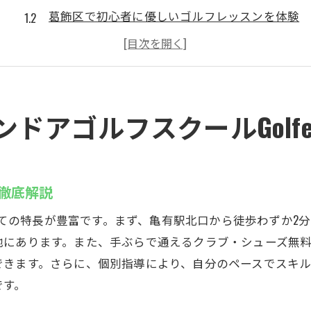
葛飾区で初心者に優しいゴルフレッスンを体験
スイング改善を目指すならGolfet亀有がおすすめ
駅近でアクセス抜群な葛飾区のインドアゴルフ
個別指導で効率的にスキルアップ
葛飾区でゴルフライフを始める最適な場所
ドアゴルフスクールGolfe
手ぶらで通える亀有のインドアゴルフスクール
手ぶらで通えるインドアゴルフスクールの魅力
クラブ・シューズ無料レンタルのメリットとは
を徹底解説
亀有で手軽に始めるインドアゴルフ入門
としての特長が豊富です。まず、亀有駅北口から徒歩わずか
仕事帰りに通いやすいゴルフスクール
地にあります。また、手ぶらで通えるクラブ・シューズ無
初心者が安心して通える環境が整う
できます。さらに、個別指導により、自分のペースでスキ
休日の気軽なゴルフ体験に最適な選択
です。
亀有駅近くのインドアゴルフスクールの魅力