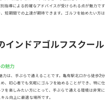
気軽に何度でも通えるプランの詳細
個別指導による的確なアドバイスが受けられる点が魅力で
思い立ったらいつでもゴルフを楽しめる
、短期間での上達が期待できます。ゴルフを始めたい方は、ぜ
個別指導が魅力の亀有インドアゴルフスクールGolfet
マンツーマンでしっかり学ぶインドアゴルフ
個別指導でゴルフのスキルを向上
のインドアゴルフスクール
自分のペースで学べる個別指導の魅力
初心者から上級者まで対応可能なサポート
効率的に上達するための個別指導スタイル
ルの魅力
ゴルフの基礎技術を確実に身につける
大の魅力は、手ぶらで通えることです。亀有駅北口から徒歩
亀有のインドアゴルフスクールでスキルアップ
ため、初心者でも気軽にゴルフを始めることができ、特に
亀有で効率的にスキルアップを図る
ルフを楽しみたい方にとって、手ぶらで通える環境は非常
短期間で成果を出すインドアゴルフ
スキル向上に最適な場所です。
初心者も安心のスキルアッププラン