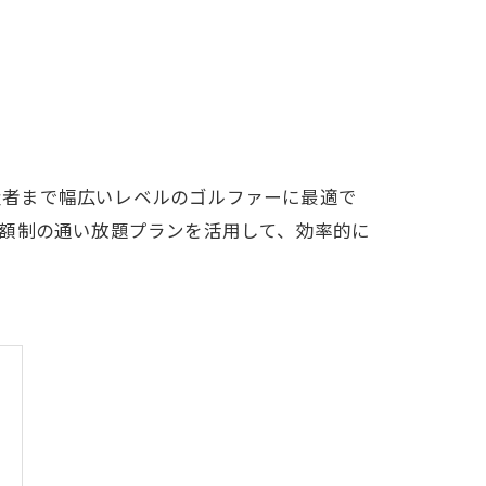
LFCLUB(スズヨンゴルフクラブ)料金表
有店 料金表
上級者まで幅広いレベルのゴルファーに最適で
額制の通い放題プランを活用して、効率的に