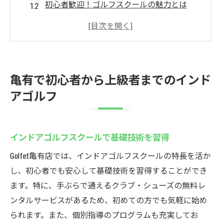
初心者歓迎！ゴルフスクールの魅力とは
スキルアップを目指すゴルフレッスンの選
び方
通いやすい亀有のゴルフスクール探し
口コミで選ぶ亀有のインドアゴルフスクー
亀有で初心者から上級者までのインド
ル
アゴルフ
仕事帰りに最適なゴルフスクール情報
亀有駅から徒歩2分のインドアゴルフスクールゴ
ルフェ
インドアゴルフスクールで基礎技術を習得
駅近で通いやすいインドアゴルフ
Golfet亀有店では、インドアゴルフスクールの特長を活か
手ぶらでOK！便利なゴルフスクール
し、初心者でも安心して基礎技術を習得することができ
無料レンタルが魅力のゴルフスクール
ます。特に、手ぶらで通えるクラブ・シューズの無料レ
仕事帰りに寄れる立地の良さ
ンタルサービスがあるため、初めての方でも気軽に始め
られます。また、個別指導のプログラムも充実してお
ゴルフェの特長とお得なサービス