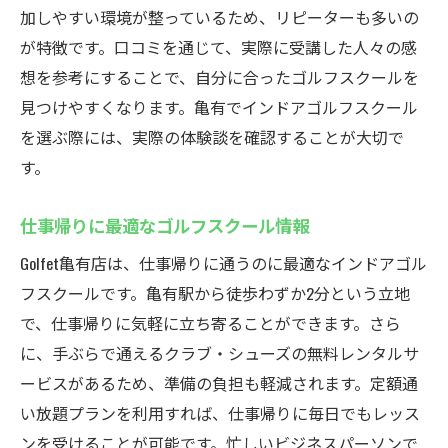
加しやすい環境が整っているため、リピーターも多いの
フェ
が特徴です。口コミを通じて、実際に受講した人々の感
駅近で始めるゴルフスクール生活
想を参考にすることで、自分に合ったゴルフスクールを
通いやすさ抜群のゴルフェ亀有店
見つけやすくなります。亀有でインドアゴルフスクール
アクセス良好なスクール選びのポイント
を選ぶ際には、実際の体験談を確認することが大切で
駅からすぐの立地で通学が楽々
す。
仕事帰りに通えるゴルフスクール
仕事帰りに最適なゴルフスクール情報
便利な立地で続けやすいゴルフライフ
Golfet亀有店は、仕事帰りに通うのに最適なインドアゴル
フスクールです。亀有駅から徒歩わずか2分という立地
で、仕事帰りに気軽に立ち寄ることができます。さら
に、手ぶらで通えるクラブ・シューズの無料レンタルサ
ービスがあるため、準備の負担も軽減されます。定額通
い放題プランを利用すれば、仕事帰りに毎日でもレッス
ンを受けることが可能です。忙しいビジネスパーソンで