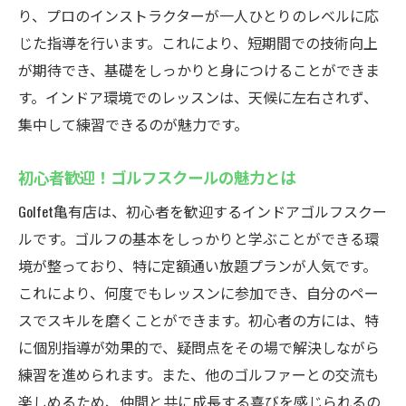
り、プロのインストラクターが一人ひとりのレベルに応
駅近で始めるゴルフライフの魅力
じた指導を行います。これにより、短期間での技術向上
天候に左右されない快適なインドアゴルフレッ
が期待でき、基礎をしっかりと身につけることができま
スン
す。インドア環境でのレッスンは、天候に左右されず、
インドアで安心！天候を気にせず通える
集中して練習できるのが魅力です。
快適な環境でゴルフの基礎を学ぶ
天候に関係なく練習できるゴルフ施設
初心者歓迎！ゴルフスクールの魅力とは
常に快適な環境でスキルアップを
Golfet亀有店は、初心者を歓迎するインドアゴルフスクー
天候不問のインドアゴルフの魅力
ルです。ゴルフの基本をしっかりと学ぶことができる環
継続しやすいインドアゴルフスクール
境が整っており、特に定額通い放題プランが人気です。
これにより、何度でもレッスンに参加でき、自分のペー
手ぶらで通える亀有のインドアゴルフスクール
スでスキルを磨くことができます。初心者の方には、特
手ぶらで気軽にゴルフ練習開始
に個別指導が効果的で、疑問点をその場で解決しながら
通いやすい手ぶらゴルフの魅力
練習を進められます。また、他のゴルファーとの交流も
初心者でも安心！無料レンタル完備
楽しめるため、仲間と共に成長する喜びを感じられるの