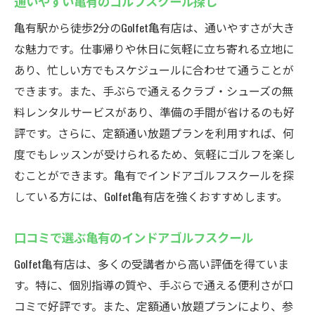
通いやすい亀有のゴルフスクール探し
効果的なレッスンを支える設備とは
シミュレーター活用でリアルな練習を
亀有駅から徒歩2分のGolfet亀有店は、通いやすさが大き
な魅力です。仕事帰りや休日に気軽に立ち寄れる立地に
技術向上に役立つ最新設備の魅力
あり、忙しい方でもスケジュールに合わせて通うことが
シミュレーターで実現する精密練習
できます。また、手ぶらで通えるクラブ・シューズの無
最新技術でゴルフの上達を加速
料レンタルサービスがあり、準備の手間が省けるのも好
初心者も安心！亀有のインドアゴルフスクール
評です。さらに、定額通い放題プランを利用すれば、何
ゴルフェ
度でもレッスンが受けられるため、気軽にゴルフを楽し
初心者歓迎のゴルフェの特長
むことができます。亀有でインドアゴルフスクールを探
安心して通える初心者向けスクール
している方には、Golfet亀有店を強くおすすめします。
初めてでも安心！ゴルフェの魅力
口コミで選ぶ亀有のインドアゴルフスクール
初心者に優しいゴルフスクール選び
安心のサポート体制でスキルアップ
Golfet亀有店は、多くの受講者から高い評価を得ていま
す。特に、個別指導の質や、手ぶらで通える便利さが口
初心者向けに特化したレッスン内容
コミで好評です。また、定額通い放題プランにより、参
駅近で通いやすいインドアゴルフスクールゴル