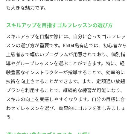
ゴルフスクールでの手ぶら通学の利点
も大きな魅力です。
初心者に優しい設備とサービス
スキルアップを目指すゴルフレッスンの選び方
手ぶらで通えるゴルフスクール体験
個別指導と定額通い放題でゴルフ技術向上
スキルアップを目指す際には、自分に合ったゴルフレッ
個別指導でしっかり学ぶゴルフレッスン
スンの選び方が重要です。Golfet亀有店では、初心者から
上級者まで幅広いプログラムが用意されており、個別指
定額制で何度でも通えるスクール
導やグループレッスンを選ぶことができます。特に、経
技術向上を目指すための個別指導
験豊富なインストラクターが指導することで、効率的に
通い放題プランのメリットと活用法
技術を向上させることができます。また、定額通い放題
効率的なスキルアップを実現する方法
プランを利用することで、継続的な練習が可能になり、
個別指導で目指す短期間の上達
スキルの向上を実感しやすくなります。自分の目標に合
最新のゴルフシミュレーターで効果的なレッス
わせてレッスンを選び、効果的にゴルフを楽しみましょ
ン
う。
最先端シミュレーターでスイング改善