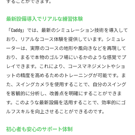
シミュレーションゴルフの醍醐味とは
することができます。
厚木市鳶尾でのユニークな体験
最新設備導入でリアルな練習体験
シミュレーターでコース戦略を学ぶ
「Caddy」では、最新のシミュレーション技術を導入して
ゴルフを通じた新しい趣味の発見
おり、リアルなコース体験を提供しています。シミュレ
楽しみながらスキルアップが可能
ーターは、実際のコースの地形や風向きなどを再現して
プライベート空間での快適な練習
おり、まるで本物のゴルフ場にいるかのような感覚でプ
厚木市鳶尾のインドアゴルフで左打席完備
レイできます。これにより、コースマネジメントやショ
左利きゴルファーに優しい設計
ットの精度を高めるためのトレーニングが可能です。ま
左右対称の練習環境で快適に
た、スイングカメラを使用することで、自分のスイング
左打席の多様な活用方法
を客観的に分析し、改善点を明確にすることができま
す。このような最新設備を活用することで、効率的にゴ
全てのゴルファーに対応する設備
ルフスキルを向上させることができるのです。
左打席の利用者の声を紹介
左利きの方でも安心の練習場
初心者も安心のサポート体制
厚木市鳶尾のインドアゴルフで世界のコース体