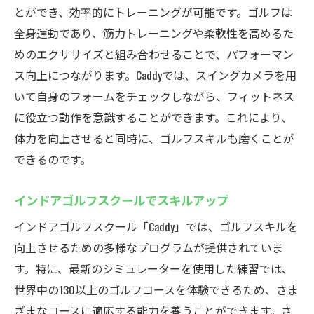
とができ、効率的にトレーニングが可能です。ゴルフは
ゴルフシミュレーションで技術向上
全身運動であり、筋力トレーニングや柔軟性を高めるた
厚木のシミュレーションゴルフ練習場Caddyでス
めのエクササイズと組み合わせることで、パフォーマン
キルアップ
ス向上につながります。Caddyでは、スイングカメラを用
シミュレーターで世界のコースを体験
いて自身のフォームをチェックしながら、フィットネス
スイングカメラがフォーム向上を支援
に役立つ動作を意識することができます。これにより、
最新技術で効率的に上達する方法
体力を向上させると同時に、ゴルフスキルも磨くことが
手ぶらで行ける快適な練習環境
できるのです。
無料レンタルで初心者も安心
インドアゴルフスクールでスキルアップ
フィードバックで確実なスキルアップ
インドアゴルフスクール「Caddy」では、ゴルフスキルを
インドアゴルフスクール厚木市鳶尾で快適練習
向上させるための多様なプログラムが提供されていま
天候に左右されない快適な練習環境
す。特に、最新のシミュレーターを使用した練習では、
インドアゴルフで健康を維持する方法
世界中の130以上のゴルフコースを体験できるため、さま
フォームチェックで技術向上が可能
ざまなコースに適応する能力を養うことができます。さ