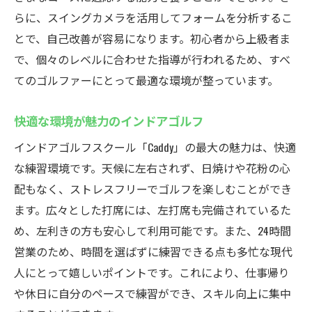
快適さと効率を追求した練習場
らに、スイングカメラを活用してフォームを分析するこ
初心者から上級者まで幅広く対応
とで、自己改善が容易になります。初心者から上級者ま
快適な施設でのリラックス練習
で、個々のレベルに合わせた指導が行われるため、すべ
てのゴルファーにとって最適な環境が整っています。
厚木市鳶尾のゴルフスクールCaddyでフォームチ
ェック
快適な環境が魅力のインドアゴルフ
フォームチェックの重要性とその効果
インドアゴルフスクール「Caddy」の最大の魅力は、快適
スイングカメラで詳細な分析が可能
な練習環境です。天候に左右されず、日焼けや花粉の心
フォーム改善でスコアアップを目指す
配もなく、ストレスフリーでゴルフを楽しむことができ
個別指導での細やかなサポート
ます。広々とした打席には、左打席も完備されているた
最新技術を活用した練習方法
め、左利きの方も安心して利用可能です。また、24時間
効率的な練習でスキル向上を
営業のため、時間を選ばずに練習できる点も多忙な現代
シミュレーションゴルフで厚木市鳶尾の魅力発
人にとって嬉しいポイントです。これにより、仕事帰り
見
や休日に自分のペースで練習ができ、スキル向上に集中