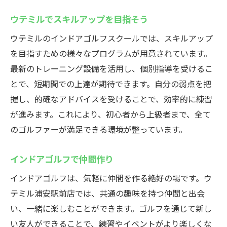
設備充実のウテミルで上達
ウテミルでスキルアップを目指そう
フィッティングもできるゴルフスクール
ウテミルのインドアゴルフスクールでは、スキルアップ
フィッティングでベストなクラブ選び
を目指すための様々なプログラムが用意されています。
ウテミルでクラブのフィッティング体験
最新のトレーニング設備を活用し、個別指導を受けるこ
自分に合ったクラブを見つけよう
とで、短期間での上達が期待できます。自分の弱点を把
ウテミルでクラブ選びのアドバイス
握し、的確なアドバイスを受けることで、効率的に練習
フィッティングサービスで快適プレイ
が進みます。これにより、初心者から上級者まで、全て
のゴルファーが満足できる環境が整っています。
クラブ選びも安心のウテミル
手軽に始めるインドアゴルフのコツ
インドアゴルフで仲間作り
手軽に始めるゴルフの第一歩
インドアゴルフは、気軽に仲間を作る絶好の場です。ウ
初心者におすすめのゴルフの始め方
テミル浦安駅前店では、共通の趣味を持つ仲間と出会
気軽に楽しむインドアゴルフの秘訣
い、一緒に楽しむことができます。ゴルフを通じて新し
ウテミルで簡単にゴルフを始める
い友人ができることで、練習やイベントがより楽しくな