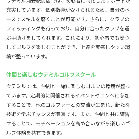
ウテミル浦安駅前店では、初心者に特化したサポートが
ル
充実しています。個別指導が受けられるため、自分のペ
初心者向けの安心レッスン
ースでスキルを磨くことが可能です。さらに、クラブの
フィッティングも行っており、自分に合ったクラブを選
ウテミルで始めるゴルフデビュー
ぶ手助けをしてくれます。これにより、初心者でも安心
優しい指導で安心スタート
してゴルフを楽しむことができ、上達を実感しやすい環
初心者歓迎のウテミルゴルフスクール
境が整っています。
初めてでも安心の環境
ウテミルで楽しくゴルフを学ぶ
仲間と楽しむウテミルゴルフスクール
最新設備でインドアゴルフを楽しむ
ウテミルでは、仲間と一緒に楽しむゴルフの環境が整っ
最新シミュレーターでリアル体験
ています。定期的に開催されるイベントやコンペに参加
技術を磨く最新設備が魅力
することで、他のゴルファーとの交流が生まれ、新たな
ウテミルの充実した設備で練習
技術を学ぶチャンスが豊富です。また、仲間と共に練習
することで、モチベーションを高め合いながら楽しいゴ
最新技術でゴルフを楽しむ
ルフ体験を共有できます。
シミュレーター体験でスキルアップ