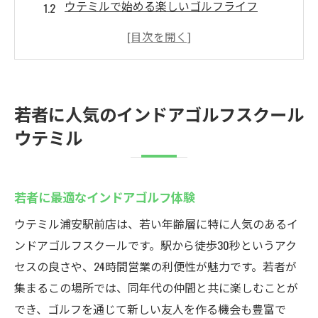
ウテミルで始める楽しいゴルフライフ
初心者に優しいウテミルの魅力
仲間と楽しむウテミルゴルフスクール
ウテミルでスキルアップを目指そう
インドアゴルフで仲間作り
若者に人気のインドアゴルフスクール
浦安駅すぐの便利なゴルフスクール
ウテミル
駅チカで便利なウテミル
浦安駅から30秒の快適アクセス
若者に最適なインドアゴルフ体験
通いやすさが魅力のゴルフスクール
交通アクセスが良いインドアゴルフ
ウテミル浦安駅前店は、若い年齢層に特に人気のあるイ
ンドアゴルフスクールです。駅から徒歩30秒というアク
浦安駅近で手軽にゴルフを始める
セスの良さや、24時間営業の利便性が魅力です。若者が
便利な立地で時間を有効活用
集まるこの場所では、同年代の仲間と共に楽しむことが
24時間営業ウテミルインドアゴルフの魅力
でき、ゴルフを通じて新しい友人を作る機会も豊富で