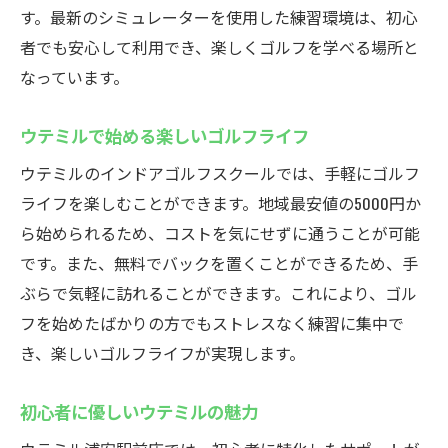
いつでも練習できるウテミルの利点
す。最新のシミュレーターを使用した練習環境は、初心
24時間営業で忙しい人も安心
者でも安心して利用でき、楽しくゴルフを学べる場所と
夜間も快適にゴルフ練習
なっています。
ウテミルの24時間サービスを活用
ウテミルで始める楽しいゴルフライフ
時間を選ばないウテミルの魅力
夜でも安心のインドアゴルフ
ウテミルのインドアゴルフスクールでは、手軽にゴルフ
ライフを楽しむことができます。地域最安値の5000円か
地域最安値のインドアゴルフを体験
ら始められるため、コストを気にせずに通うことが可能
リーズナブルにゴルフを始めよう
です。また、無料でバックを置くことができるため、手
ウテミルでお得にゴルフ体験
ぶらで気軽に訪れることができます。これにより、ゴル
コスパ抜群のインドアゴルフ
フを始めたばかりの方でもストレスなく練習に集中で
お財布に優しいウテミルプラン
き、楽しいゴルフライフが実現します。
最安値でゴルフを楽しむ方法
初心者に優しいウテミルの魅力
ウテミルでお得なゴルフレッスン
初心者も安心のインドアゴルフスクールウテミ