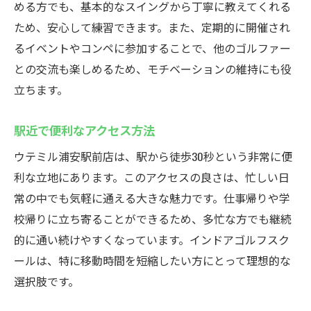
安心して始められる理由を解説
める方でも、基本的なスイングから丁寧に教えてくれる
未経験者でも安心のレッスンプラン
ため、安心して練習できます。また、定期的に開催され
るイベントやコンペに参加することで、他のゴルファー
初心者におすすめのゴルフ練習法
との交流も楽しめるため、モチベーションの維持にも役
始める前に知っておきたいこと
立ちます。
ウテミルでのステップアップ方法
最新設備完備！浦安駅インドアゴルフスクール
駅近で便利なアクセス方法
最新設備が提供する練習環境
ウテミル浦安駅前店は、駅から徒歩30秒という非常に便
設備の充実度とその活用方法
利な立地にあります。このアクセスの良さは、忙しい日
初心者でも利用しやすい設備紹介
常の中でも気軽に通える大きな魅力です。仕事帰りや学
最新シミュレーターでの効果的な練習
校帰りに立ち寄ることができるため、多忙な方でも継続
設備の特徴と利用者の声を紹介
的に通い続けやすくなっています。インドアゴルフスク
ールは、特に移動時間を短縮したい方にとって理想的な
ウテミルの設備の魅力とは
選択肢です。
通いやすい場所にある浦安駅のウテミルインド
アゴルフスクール