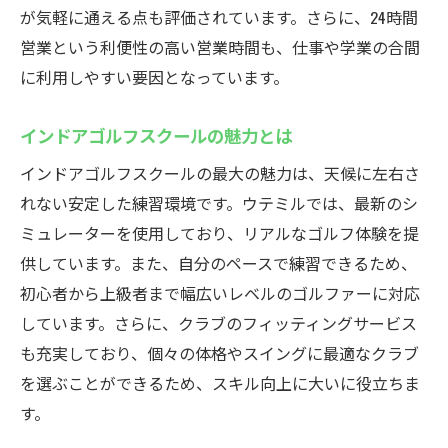
が気軽に通える点も評価されています。さらに、24時間
地域最安値のウテミルインドアゴルフスクール
営業という利便性の高い営業時間も、仕事や学業の合間
が浦安駅に登場
に利用しやすい要因となっています。
コストパフォーマンスが魅力の理由
お得に始めるゴルフスクールの選び方
インドアゴルフスクールの魅力とは
リーズナブルな料金プランを解説
インドアゴルフスクールの最大の魅力は、天候に左右さ
初心者に嬉しい料金設定の特徴
れない安定した練習環境です。ウテミルでは、最新のシ
コスパ重視のゴルフ練習方法
ミュレーターを使用しており、リアルなゴルフ体験を提
利用者の満足度とその理由
供しています。また、自分のペースで練習できるため、
初心者から上級者まで幅広いレベルのゴルファーに対応
深夜でも安心！浦安駅のウテミルインドアゴル
しています。さらに、クラブのフィッティングサービス
フスクール
も充実しており、個々の体格やスイングに最適なクラブ
深夜営業の利便性を体感しよう
を選ぶことができるため、スキル向上に大いに役立ちま
安心して通えるスクールの特徴
す。
夜間利用者のための特別なサービス