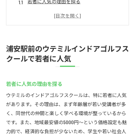
若者に人気の理由を探る
インドアゴルフスクールの魅力とは
ウテミルの特長とサービス内容
初心者でも安心のサポート体制
駅近で便利なアクセス方法
浦安駅前のウテミルインドアゴルフス
参加者の声と口コミをチェック
クールで若者に人気
24時間営業のインドアゴルフスクールを浦安駅
で体験
夜間練習を可能にする24時間営業
若者に人気の理由を探る
インドアゴルフの利点とは何か
ウテミルのインドアゴルフスクールは、特に若者に人気
最新設備での効果的な練習法
があります。その理由は、まず年齢層が若い受講者が多
初心者に優しい24時間サポート
く、同世代の仲間と楽しく学べる環境が整っているから
です。また、地域最安値の5000円〜という価格設定も魅
深夜のゴルフ練習のメリット
力的で、経済的な負担が少ないため、学生や若い社会人
ウテミルの柔軟な利用プラン