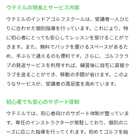
初心者でも深夜に練習可能な環境
ウテミルの特長とサービス内容
24時間営業のメリットと注意点
ウテミルのインドアゴルフスクールは、受講者一人ひと
深夜の静かな環境で集中練習
りに合わせた個別指導を行っています。これにより、特
若い世代に大人気！浦安駅のインドアゴルフス
に初心者にとっても安心してレッスンを受けることがで
クール
きます。また、無料でバックを置けるスペースがあるた
若い世代に支持される理由を分析
め、手ぶらで通えるのも便利です。さらに、ゴルフクラ
ブの発送サービスを利用すれば、練習後に自宅に直接ク
魅力的なレッスン内容とその効果
ラブを送ることができ、移動の手間が省けます。このよ
初心者におすすめの練習プラン
うなサービスが、受講者の満足度を高めています。
ウテミルの人気の秘密に迫る
若者にとってのゴルフの楽しみ方
初心者でも安心のサポート体制
利用者の声から見える人気の理由
ウテミルでは、初心者向けのサポート体制が整っていま
初心者も安心の浦安駅インドアゴルフスクール
す。専任のインストラクターが常駐しており、個別のニ
初心者向けのサポート体制とは
ーズに応じた指導を行ってくれます。初めてゴルフを始