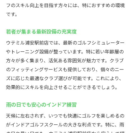
フのスキル向上を目指す方々には、特におすすめの環境
浦安駅
です。
24時間営業でスケジュールも自由自在
忙しい人のための練習環境
若者が集まる最新設備の充実度
夜でも安全に通える安心感
ウテミル浦安駅前店では、最新のゴルフシミュレーター
深夜も利用可能な広々設備
やトレーニング設備が整っています。特に若い年齢層の
時間を気にせずゴルフに集中
方々が多く集まり、活気ある雰囲気が魅力です。クラブ
自分のペースで通える自由度
のフィッティングサービスも提供しており、個々のニー
ズに応じた最適なクラブ選びが可能です。これにより、
浦安駅前のインドアゴルフスクールでゴルフを
効果的にスキルを向上させることができるでしょう。
楽しむ
駅前で気軽にゴルフを体験
雨の日でも安心のインドア練習
快適なインドア環境でのびのび練習
天候に左右されず、いつでも快適にゴルフを楽しめるの
初心者もすぐに馴染める雰囲気
がインドアゴルフスクールの大きな利点です。特に、雨
楽しみながらスキルアップできる理由