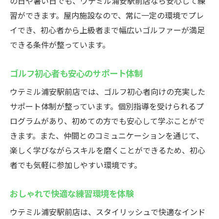
の日や暑い日でも、ウテミル浦安駅前店なら安心して練
地域最安値でコスパも抜群
習ができます。屋内施設なので、常に一定の環境でプレ
ゴルフの楽しさを感じるレッスン
イでき、初心者から上級者まで幅広いゴルファーが満足
インドアゴルフスクール浦安駅、最安値で始め
できる条件が整っています。
る
ゴルフ初心者も安心のサポート体制
リーズナブルな価格設定が魅力
お財布に優しいスクール選びのコツ
ウテミル浦安駅前店では、ゴルフ初心者向けの充実した
サポート体制が整っています。個別指導を受けられるプ
低価格で質の高いレッスン内容
ログラムがあり、初めての方でも安心して学ぶことがで
コストを抑えたゴルフ入門法
きます。また、仲間とのコミュニケーションを通じて、
初めてでも安心の料金プラン
楽しく学びながらスキルを磨くことができるため、初心
コスパ重視のゴルフ練習開始
者でも気軽に参加しやすい環境です。
手軽に通える浦安駅のインドアゴルフスクール
ウテミル
おしゃれで快適な練習環境を体験
通いやすさ抜群のアクセス方法
ウテミル浦安駅前店は、スタイリッシュで快適なインド