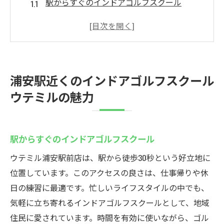
駅からすぐのインドアゴルフスクール
若者が集まる最新設備の充実度
雨の日でも安心のインドア練習
ゴルフ初心者も安心のサポート体制
おしゃれで快適な練習環境を体験
浦安駅近くのインドアゴルフスクール
インドアゴルフで効率的にスキルアップ
ウテミルの魅力
若者に人気！浦安駅のインドアゴルフスクール
若い世代に支持される理由とは
駅からすぐのインドアゴルフスクール
夜間も練習できる利便性の高さ
手ぶらで通えるサービスが人気
ウテミル浦安駅前店は、駅から徒歩30秒という好立地に
駅近でアクセスが抜群の理由
位置しています。このアクセスの良さは、仕事帰りや休
日の練習に最適です。忙しいライフスタイルの中でも、
初心者でも気軽に始められる環境
気軽に立ち寄れるインドアゴルフスクールとして、地域
仲間と楽しく学べるレッスン内容
住民に愛されています。時間を有効に使いながら、ゴル
24時間営業のインドアゴルフスクールウテミル