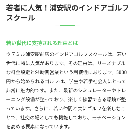
若者に人気！浦安駅のインドアゴルフ
を体験
スクール
手軽に試せる体験レッスン
ウテミルの魅力を実感するポイント
初めてでもわかりやすい体験内容
若い世代に支持される理由とは
実際に感じる施設の充実度
ウテミル浦安駅前店のインドアゴルフスクールは、若い
一度で納得のゴルフ体験
世代に特に人気があります。その理由は、リーズナブル
試してみる価値がある理由
な料金設定と24時間営業という利便性にあります。5000
円から始められるゴルフは、学生や若手社会人にとって
非常に魅力的です。また、最新のシミュレーターやトレ
ーニング設備が整っており、楽しく練習できる環境が整
っています。さらに、若い仲間と共にゴルフを楽しむこ
とで、社交の場としても機能しており、モチベーション
を高める要素になっています。