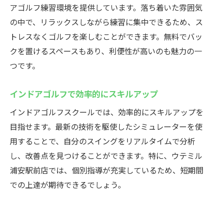
駅近で時間を効率的に活用
アゴルフ練習環境を提供しています。落ち着いた雰囲気
簡単予約でスムーズに通う方法
の中で、リラックスしながら練習に集中できるため、ス
初心者にも優しい通学サポート
トレスなくゴルフを楽しむことができます。無料でバッ
クを置けるスペースもあり、利便性が高いのも魅力の一
駅からすぐだから続けやすい
つです。
仕事帰りにも便利なゴルフ練習
ゴルフ初心者に最適！浦安駅のインドアスクー
インドアゴルフで効率的にスキルアップ
ル
インドアゴルフスクールでは、効率的にスキルアップを
初心者歓迎の親切な指導体制
目指せます。最新の技術を駆使したシミュレーターを使
基礎から学べる安心のカリキュラム
用することで、自分のスイングをリアルタイムで分析
初めての人でも安心のサポート
し、改善点を見つけることができます。特に、ウテミル
スキルが身につく丁寧な指導
浦安駅前店では、個別指導が充実しているため、短期間
初心者でもすぐに上達できる理由
での上達が期待できるでしょう。
楽しく学べるゴルフレッスン
浦安駅すぐのインドアゴルフスクールウテミル