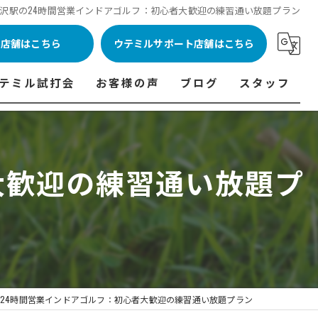
沢駅の24時間営業インドアゴルフ：初心者大歓迎の練習通い放題プラン
ル店舗はこちら
ウテミルサポート店舗はこちら
テミル試打会
お客様の声
ブログ
スタッフ
表
テミル試打会とは・・・
ウテミルインドア会員様の声
コラム
代表あいさつ
料金表
テミル試打会日程
フィッテイング・試打会参加者の声
大歓迎の練習通い放題プ
ルフ 料金表
ィッテイング・試打会 商品ラインナップ一覧
ル高崎店 料金表
ィッター紹介
 料金表
くある質問
ョンゴルフ Caddy 料金表
打会開催受付
24時間営業インドアゴルフ：初心者大歓迎の練習通い放題プラン