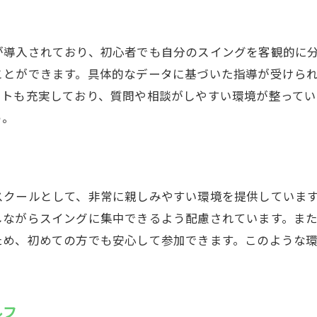
いつでも利用可能な練習環境
通いやすい立地とセキュリティ
が導入されており、初心者でも自分のスイングを客観的に
夜間でも安心して練習できる施設
ことができます。具体的なデータに基づいた指導が受けら
ートも充実しており、質問や相談がしやすい環境が整ってい
藤沢市で24時間営業の魅力を体感
う。
地域のゴルフ愛好者におすすめ
藤沢で夜間練習のメリットと体験
藤沢駅近くのインドアゴルフスクールウテミル
アクセス便利なロケーションが魅力
スクールとして、非常に親しみやすい環境を提供していま
しながらスイングに集中できるよう配慮されています。ま
駅チカで効率的な練習時間を確保
ため、初めての方でも安心して参加できます。このような
快適な施設で集中したゴルフ練習
仕事帰りに寄れる便利なゴルフ場
通いやすさで選ばれるインドアゴルフ
ルフ