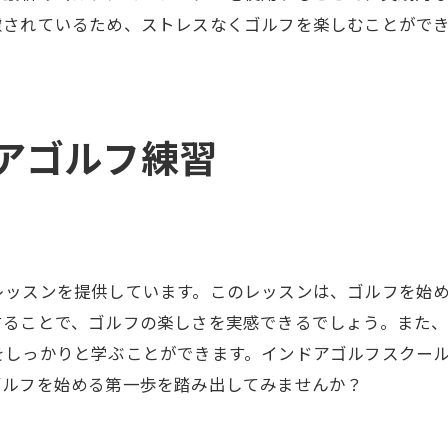
藤沢駅から通いやすい立地が魅力
慮されているため、ストレスなくゴルフを楽しむことがで
24時間営業ならではの自由度
24時間利用可能なゴルフスクールウテミル
ウテミルの特徴と利用者の声
アゴルフ練習
藤沢で必要なゴルフスキルを磨く
初心者でも安心して使える環境
24時間の利便性をフル活用する
忙しい方にぴったりの利用プラン
ゴルフをもっと楽しむための施設
レッスンを提供しています。このレッスンは、ゴルフを始
することで、ゴルフの楽しさを実感できるでしょう。また
藤沢駅前のインドアゴルフ施設紹介
をしっかりと学ぶことができます。インドアゴルフスクー
最新設備が揃うインドアゴルフ場
ゴルフを始める第一歩を踏み出してみませんか？
藤沢駅前の便利な立地を活用
リラックスして練習できる空間