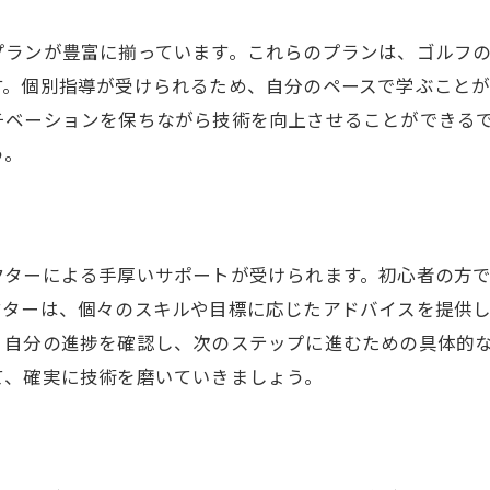
初心者に優しい設備とサポート
プランが豊富に揃っています。これらのプランは、ゴルフ
ゴルフスキル向上のための施設紹介
す。個別指導が受けられるため、自分のペースで学ぶことが
藤沢で新しい趣味を見つける場所
チベーションを保ちながら技術を向上させることができる
う。
クターによる手厚いサポートが受けられます。初心者の方
クターは、個々のスキルや目標に応じたアドバイスを提供
、自分の進捗を確認し、次のステップに進むための具体的
て、確実に技術を磨いていきましょう。