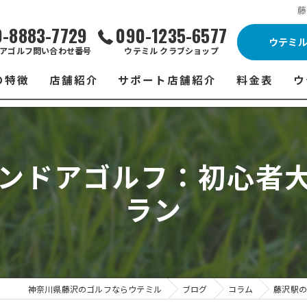
藤
0-8883-7729
090-1235-6577
ウテミ
アゴルフ問い合わせ番号
ウテミル クラブショップ
の特徴
店舗紹介
サポート店舗紹介
料金表
ウ
ビス
ウテミル 藤沢店
シミュレーションゴルフ Caddy
藤沢店 料金
ウ
スン
ウテミル 浦安駅前店
Golfet亀有店
浦安駅前店 
ウ
インドアゴルフ：初心者
場
市原インドアゴルフ
スズヨンゴルフクラブ(SUZU4-GOLFCLUB)
市原インドアゴ
フ
ラン
ント
ウテミルスクール高崎店
ウテミルスクー
フ
ッティング
サポート店舗
よ
シミュレーシ
ブショップ
試
神奈川県藤沢のゴルフならウテミル
ブログ
コラム
藤沢駅の