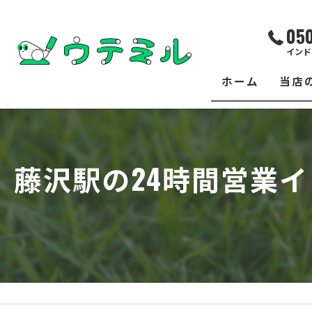
05
インド
ホーム
当店
サー
レッ
藤沢駅の24時間営業
練習
イベ
フィ
クラ