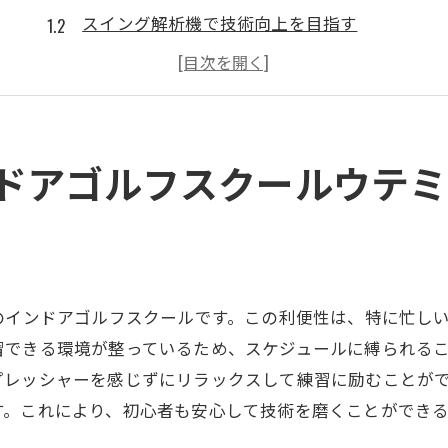
スイング解析機で技術向上を目指す
初心者に優しい環境とサポート体制
地域最安値プランで始めるインドアゴルフ
藤沢駅からのアクセスの良さを実感
快適な練習環境でゴルフを楽しむ
ンドアゴルフスクールウテ
初心者歓迎のインドアゴルフ練習
無料体験レッスンで安心スタート
初心者向けレッスンプランの充実
インストラクターのサポートを活用
のインドアゴルフスクールです。この利便性は、特に忙し
藤沢駅周辺でリラックスして練習
習できる環境が整っているため、スケジュールに縛られる
シミュレーターでリアルなゴルフ体験
プレッシャーを感じずにリラックスして練習に励むことが
初心者が上達するためのコツ
す。これにより、初心者も安心して技術を磨くことができる
24時間営業の藤沢インドアゴルフ