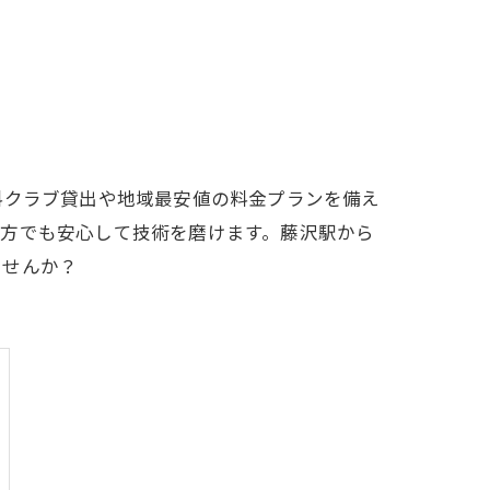
LFCLUB(スズヨンゴルフクラブ)料金表
有店 料金表
料クラブ貸出や地域最安値の料金プランを備え
の方でも安心して技術を磨けます。藤沢駅から
ませんか？