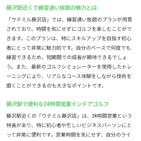
藤沢でインドアゴルフ通い放題の魅力
藤沢駅近くで練習通い放題の魅力とは
藤沢駅の通い放題ゴルフを活用する方法
「ウテミル藤沢店」では、練習通い放題のプランが用意
藤沢で通い放題プランのゴルフを始める
されており、時間を気にせずにゴルフを楽しむことがで
藤沢駅のインドアゴルフ初心者も安心
きます。このプランは、特にスキルアップを目指す初心
初心者でも安心！藤沢駅インドアゴルフ
者にとって非常に魅力的です。自分のペースで何度でも
練習できるため、短期間での成長が期待できるでしょ
藤沢駅で安心のインドアゴルフデビュー
う。また、最新のゴルフシミュレーターを使用したトレ
藤沢駅近くで安心の初心者向けゴルフ
ーニングにより、リアルなコース体験をしながら技術を
藤沢のインドアゴルフで初心者に優しい環
磨くことができるのも大きなポイントです。
境
藤沢駅で初心者をサポートするゴルフ施設
藤沢駅で便利な24時間営業インドアゴルフ
藤沢で初心者に優しいインドアゴルフを紹
藤沢駅近くの「ウテミル藤沢店」は、24時間営業という
介
特長があり、特に初心者や忙しいビジネスパーソンにと
24時間営業の藤沢インドアゴルフウテミル
って非常に便利です。営業時間を気にせず、自分のライ