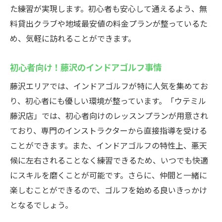
た練習が実現します。初心者も安心して通えるよう、無
ミル
料貸出クラブや地域最安値の料金プランが整っているた
24時間営業で藤沢のゴルフ練習が自由自在
め、気軽に訪れることができます。
藤沢駅近で24時間インドアゴルフの魅力
藤沢で24時間営業を活かしたゴルフ練習法
初心者向け！藤沢のインドアゴルフ事情
藤沢駅で24時間対応のゴルフスクールを活
藤沢エリアでは、インドアゴルフが特に人気を集めてお
用
り、初心者にも優しい環境が整っています。「ウテミル
24時間営業の藤沢インドアゴルフが便利
藤沢店」では、初心者向けのレッスンプランが用意され
藤沢で24時間練習可能なインドアゴルフ
ており、専門のインストラクターから直接指導を受ける
ことができます。また、インドアゴルフの特性上、悪天
藤沢駅で通い放題のインドアゴルフ
候に左右されることなく練習できるため、いつでも快適
藤沢駅近で通い放題インドアゴルフを楽し
にスキルを磨くことが可能です。さらに、仲間と一緒に
む
楽しむことができるので、ゴルフを始める良いきっかけ
通い放題プランで藤沢のゴルフを満喫
となるでしょう。
藤沢駅で通い放題のインドアゴルフを体験