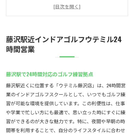
藤沢駅近くで練習通い放題の魅力とは
藤沢駅で便利な24時間営業インドアゴルフ
藤沢駅のインドアゴルフを徹底攻略
インドアゴルフで初心者安心！藤沢駅近
藤沢駅近インドアゴルフウテミル24
初心者必見！藤沢駅インドアゴルフ
時間営業
初心者歓迎！藤沢で手軽にゴルフデビュー
藤沢駅インドアゴルフで技術向上を目指す
藤沢駅で24時間対応のゴルフ練習拠点
初心者でも安心！藤沢でゴルフ練習スター
ト
藤沢駅近くに位置する「ウテミル藤沢店」は、24時間営
藤沢駅で初心者が安心して通えるゴルフス
業のインドアゴルフスクールとして、いつでもゴルフ練
クール
習が可能な環境を提供しています。この利便性は、仕事
や学業で忙しい方にも最適で、思い立った時にすぐに練
藤沢駅近で初心者向けゴルフ環境を紹介
習ができるのが大きな魅力です。特に、夜間や早朝の時
藤沢で初心者に最適なインドアゴルフ
間帯を利用することで、自分のライフスタイルに合わせ
24時間営業の藤沢インドアゴルフスクールウテ