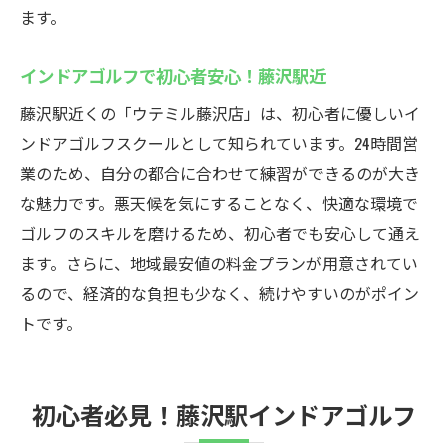
藤沢駅のインドアゴルフで初心者を支援
ます。
藤沢駅で初心者歓迎のゴルフスクール選び
インドアゴルフで初心者安心！藤沢駅近
藤沢インドアゴルフ24時間練習可能
藤沢駅近くの「ウテミル藤沢店」は、初心者に優しいイ
藤沢駅で24時間練習可能なゴルフを満喫
ンドアゴルフスクールとして知られています。24時間営
24時間練習が可能な藤沢インドアゴルフ
業のため、自分の都合に合わせて練習ができるのが大き
藤沢駅近で24時間ゴルフ練習を実現
な魅力です。悪天候を気にすることなく、快適な環境で
24時間対応の藤沢インドアゴルフを活用
ゴルフのスキルを磨けるため、初心者でも安心して通え
藤沢の24時間ゴルフ練習で技術向上
ます。さらに、地域最安値の料金プランが用意されてい
藤沢駅で24時間練習可能なゴルフ体験
るので、経済的な負担も少なく、続けやすいのがポイン
トです。
初心者必見！藤沢駅インドアゴルフ