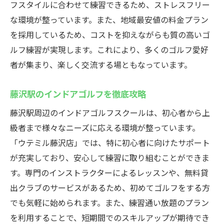
藤沢駅で24時間営業のインドアゴルフ活用
フスタイルに合わせて練習できるため、ストレスフリー
法
な環境が整っています。また、地域最安値の料金プラン
藤沢の24時間営業インドアゴルフを楽しむ
を採用しているため、コストを抑えながらも質の高いゴ
藤沢駅で24時間営業のゴルフスクール選び
ルフ練習が実現します。これにより、多くのゴルフ愛好
者が集まり、楽しく交流する場ともなっています。
藤沢インドアゴルフで24時間練習可能の魅
力
藤沢駅のインドアゴルフを徹底攻略
24時間営業の藤沢ゴルフでスキルアップ
藤沢駅周辺のインドアゴルフスクールは、初心者から上
藤沢で24時間インドアゴルフを体験する
級者まで様々なニーズに応える環境が整っています。
藤沢駅すぐインドアゴルフ初心者歓迎
「ウテミル藤沢店」では、特に初心者に向けたサポート
藤沢駅で初心者歓迎のインドアゴルフ体験
が充実しており、安心して練習に取り組むことができま
藤沢駅すぐの初心者向けインドアゴルフ紹
す。専門のインストラクターによるレッスンや、無料貸
介
出クラブのサービスがあるため、初めてゴルフをする方
初心者歓迎！藤沢駅でインドアゴルフ入門
でも気軽に始められます。また、練習通い放題のプラン
藤沢駅近のインドアゴルフで初心者安心
を利用することで、短期間でのスキルアップが期待でき