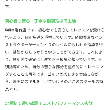
定額制でコストパフォーマンス抜群のレッ
す。
スン
初心者も安心！個別指導で上達をサポート
初心者も安心！丁寧な個別指導で上達
手ぶらで通える！クラブとシューズ無料レ
Golfet亀有店では、初心者でも安心してレッスンを受けら
ンタル
れるよう、個別指導を重視しています。経験豊富なイン
亀有駅徒歩2分！通いやすいインドア施設
ストラクターが一人ひとりのレベルに合わせた指導を行
多彩な特典でさらにお得に通える
い、基礎からしっかりと学ぶことができます。これによ
天候に左右されない快適な練習環境
り、短期間で確実に上達できる環境が整っています。個
亀有駅近くの便利なインドアゴルフスクール
別指導のため、自分の苦手な部分を重点的にトレーニン
亀有駅から徒歩2分！通いやすい立地
グすることも可能です。ゴルフの楽しさを実感しなが
ら、着実にスキルを上げていけるのがこのスクールの特
手ぶらでOK！ゴルフが初めてでも安心
長です。
初心者から上級者まで対応の個別指導
定額制プランで何度でも練習が可能
定額制で通い放題！コストパフォーマンス抜群
多彩な割引特典でお得に通える