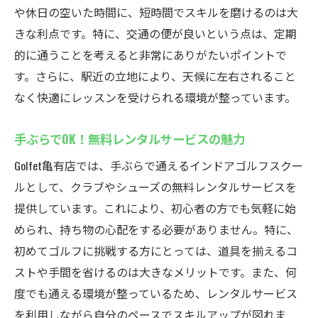
通いやすさ抜群！亀有駅から徒歩2分の立地
や休日の空いた時間に、短時間でスキルを磨けるのは大
充実の定額制プランで自由に練習
きな利点です。特に、交通の便が良いという点は、定期
的に通うことを考えると非常にありがたいポイントで
多様な割引特典で通いやすさをサポート
す。さらに、駅近の立地により、天候に左右されること
天候に関係なく快適に通えるインドア施設
なく快適にレッスンを受けられる環境が整っています。
初心者でも安心！亀有の個別指導ゴルフスクー
ル
手ぶらでOK！無料レンタルサービスの魅力
個別指導で自分に合ったスイングを発見
Golfet亀有店では、手ぶらで通えるインドアゴルフスクー
初心者も安心の丁寧な指導体制
ルとして、クラブやシューズの無料レンタルサービスを
スイング改善に最適なレッスン環境
提供しています。これにより、初心者の方でも気軽に始
通いやすさ抜群！亀有駅近で便利
められ、持ち物の心配をする必要がありません。特に、
手ぶらで気軽に参加できるゴルフスクール
初めてゴルフに挑戦する方にとっては、道具を揃えるコ
定額制プランで効率的に上達
ストや手間を省けるのは大きなメリットです。また、何
度でも通える環境が整っているため、レンタルサービス
定額制で通い放題！亀有のゴルフスクール紹介
を利用しながら自分のペースでスキルアップが図れま