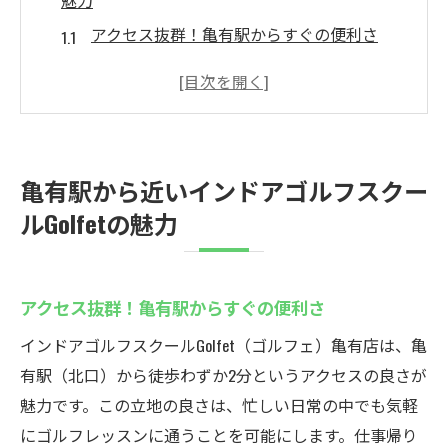
魅力
アクセス抜群！亀有駅からすぐの便利さ
手ぶらでOK！無料レンタルサービスの魅力
初心者も安心！丁寧な個別指導で上達
定額制で通い放題！コストパフォーマンス
抜群
亀有駅から近いインドアゴルフスクー
多彩な割引特典でお得にゴルフレッスン
ルGolfetの魅力
駅近で天候に左右されない快適な環境
手ぶらで通える亀有のインドアゴルフスクール
Golfet
アクセス抜群！亀有駅からすぐの便利さ
手軽に始める！クラブとシューズ無料レン
インドアゴルフスクールGolfet（ゴルフェ）亀有店は、亀
タル
有駅（北口）から徒歩わずか2分というアクセスの良さが
ゴルフ初心者も安心の個別指導でスキルア
魅力です。この立地の良さは、忙しい日常の中でも気軽
ップ
にゴルフレッスンに通うことを可能にします。仕事帰り