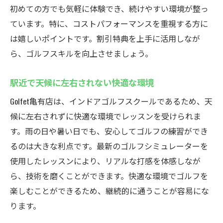
初心者も安心の丁寧な個別指導
初めての方でも気軽に体験でき、続けやすい環境が整っ
亀有駅からすぐの便利なインドア施設
ています。特に、コストパフォーマンスを重視する方に
定額制プランで効率良く上達
は嬉しいポイントです。割引特典を上手に活用しなが
多彩な特典でお得にゴルフを楽しむ
ら、ゴルフスキルを向上させましょう。
天候に左右されない快適な練習環境
駅近で天候に左右されない快適な環境
通いやすいインドアゴルフスクール亀有の特徴
Golfet亀有店は、インドアゴルフスクールであるため、天
アクセス抜群！亀有駅から徒歩2分
候に左右されずに快適な環境でレッスンを受けられま
手ぶらでOK！無料レンタルサービスの魅力
す。雨の日や暑い日でも、安心してゴルフの練習ができ
初心者も安心の個別指導でスキルアップ
るのは大きな利点です。最新のゴルフシミュレーターを
定額制でコストパフォーマンス良好
使用したレッスンにより、リアルな打感を体感しなが
多彩な割引特典で更にお得
ら、技術を磨くことができます。快適な環境でゴルフを
天候に左右されない快適な施設環境
楽しむことができるため、継続的に通うことが容易にな
ります。