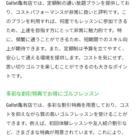
Golfet亀有店では、定額制の通い放題プランを提供してお
天候に左右されない快適なインドア施設
り、コストパフォーマンスが非常に良いと評判です。こ
ゴルフ上達を支える亀有のインドアゴルフスク
のプランを利用すれば、何度でもレッスンに参加できる
ールGolfet
ため、上達を目指す方にとって非常に魅力的です。特
個別指導で自分に合った練習方法を発見
に、頻繁に通うことができるため、短期間でのスキル向
通いやすさ抜群！亀有駅からすぐ
上が期待できます。また、定額制は予算を立てやすく、
手ぶらで通える！無料レンタルサービス完
安心して通える環境を提供します。コストを気にせず、
備
思い切りゴルフを楽しむことができるのも大きなポイン
トです。
定額制でコスト効率良く上達
多彩な割引特典でお得に通える
多彩な割引特典でお得にゴルフレッスン
天候に左右されない快適な練習環境
Golfet亀有店では、多彩な割引特典を用意しており、コス
手ぶらでゴルフ！亀有のスクール情報
トを抑えながら質の高いゴルフレッスンを受けることが
クラブとシューズ無料レンタルで気軽に参
できます。例えば、初回体験レッスンや友人紹介割引な
加
ど、さまざまな特典が用意されています。これにより、