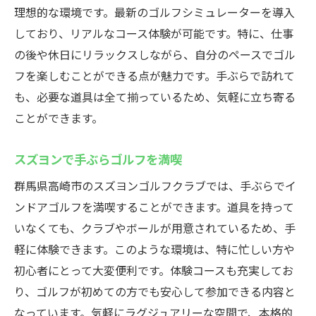
理想的な環境です。最新のゴルフシミュレーターを導入
高崎での手ぶらゴルフの魅力
しており、リアルなコース体験が可能です。特に、仕事
最新シミュレーターで楽しむ高崎のスズヨンゴ
の後や休日にリラックスしながら、自分のペースでゴル
ルフクラブ
フを楽しむことができる点が魅力です。手ぶらで訪れて
リアルなゴルフ体験を提供
も、必要な道具は全て揃っているため、気軽に立ち寄る
高性能シミュレーターでの練習
ことができます。
群馬で最高のシミュレーション
スズヨンで手ぶらゴルフを満喫
スズヨンで最新技術を体験
高度なシミュレーション技術
群馬県高崎市のスズヨンゴルフクラブでは、手ぶらでイ
最新設備でのゴルフ体験
ンドアゴルフを満喫することができます。道具を持って
いなくても、クラブやボールが用意されているため、手
群馬のインドアゴルフレッスンを体験しよう
軽に体験できます。このような環境は、特に忙しい方や
プロのレッスンでスキルアップ
初心者にとって大変便利です。体験コースも充実してお
初心者にも安心のレッスン
り、ゴルフが初めての方でも安心して参加できる内容と
スズヨンで受ける特別な指導
なっています。気軽にラグジュアリーな空間で、本格的