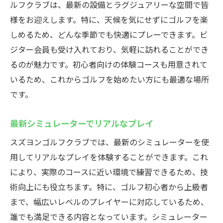
手ぶらで楽しむ新しい日常
ルフクラブは、最新の設備とラグジュアリーな空間で皆
スズヨンインドアゴルフの魅力
様をお迎えします。特に、天候を気にせずにゴルフを楽
しめるため、どんな季節でも快適にプレーできます。ビ
手軽さが人気の秘密
ジター会員も受け入れており、気軽に訪れることができ
群馬での手軽なゴルフ体験
るのが魅力です。初心者向けの体験コースも用意されて
気軽に楽しむ贅沢な時間
いるため、これからゴルフを始めたい方にも最適な場所
天候に左右されない高崎のスズヨンゴルフクラ
です。
ブ
いつでも快適にゴルフを
最新シミュレーターでリアルなプレイ
天候を気にせずプレイ可能
スズヨンゴルフクラブでは、最新のシミュレーターを使
室内での安定したゴルフ体験
用してリアルなプレイを体験することができます。これ
雨の日でも楽しめるゴルフ
により、実際のコースに近い環境で練習できるため、技
全天候型のゴルフクラブ
術向上にも役立ちます。特に、ゴルフ初心者から上級者
まで、幅広いレベルのプレイヤーに対応しているため、
高崎での安心ゴルフライフ
誰でも満足できる内容となっています。シミュレーター
初心者も安心！高崎のスズヨンゴルフクラヴィ