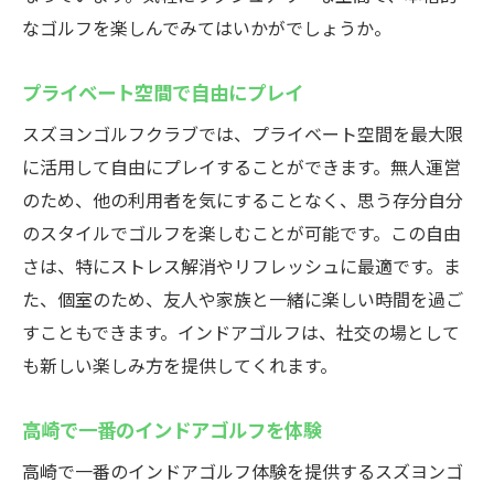
群馬で受けるインドアレッスン
なゴルフを楽しんでみてはいかがでしょうか。
技術向上のための特別レッスン
プライベート空間で自由にプレイ
インドアで効率的にゴルフ練習
高崎でプライベートなスズヨンゴルフクラブを
スズヨンゴルフクラブでは、プライベート空間を最大限
満喫
に活用して自由にプレイすることができます。無人運営
個室で過ごす贅沢な時間
のため、他の利用者を気にすることなく、思う存分自分
のスタイルでゴルフを楽しむことが可能です。この自由
プライベート空間の特権
さは、特にストレス解消やリフレッシュに最適です。ま
他人を気にせずゴルフを楽しむ
た、個室のため、友人や家族と一緒に楽しい時間を過ご
ラグジュアリーな練習環境
すこともできます。インドアゴルフは、社交の場として
自分だけの特別なゴルフ時間
も新しい楽しみ方を提供してくれます。
高崎での独自のゴルフ体験
手軽に楽しむ群馬のスズヨンインドアゴルフ
高崎で一番のインドアゴルフを体験
気軽に訪れるスズヨンゴルフ
高崎で一番のインドアゴルフ体験を提供するスズヨンゴ