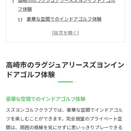
高崎市のラグジュアリースズヨンインドアゴル
フ体験
豪華な空間でのインドアゴルフ体験
スズヨンで手ぶらゴルフを満喫
プライベート空間で自由にプレイ
高崎で一番のインドアゴルフを体験
最新シミュレーターでリアルなプレイ
高崎市のラグジュアリースズヨンイン
インドアゴルフの新しい楽しみ方
ドアゴルフ体験
手ぶらで楽しむ高崎のインドアゴルフ
手ぶらで気軽にスズヨン訪問
豪華な空間でのインドアゴルフ体験
必要なものは何もいらない
レンタルクラブで手軽にゴルフ
スズヨンゴルフクラブでは、豪華な空間でインドアゴル
準備いらずの快適プレイ体験
フを楽しむことができます。完全個室のプライベート空
間は、周囲の視線を気にせずに思いっきりプレーできる
手ぶらで楽しむ贅沢なひと時