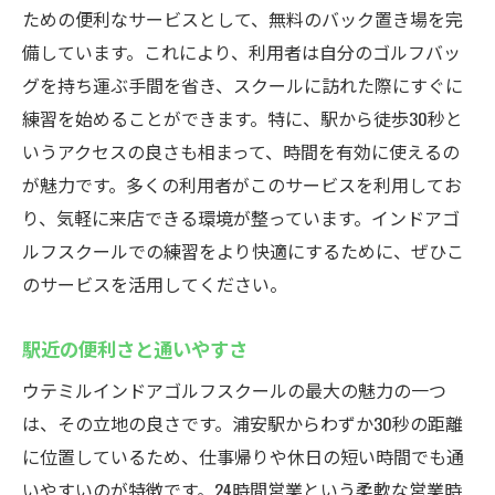
ための便利なサービスとして、無料のバック置き場を完
24時間オープンの利便性
備しています。これにより、利用者は自分のゴルフバッ
忙しい人にも最適な環境
グを持ち運ぶ手間を省き、スクールに訪れた際にすぐに
朝から夜まで自由に練習
練習を始めることができます。特に、駅から徒歩30秒と
予約不要で手軽に利用可能
いうアクセスの良さも相まって、時間を有効に使えるの
が魅力です。多くの利用者がこのサービスを利用してお
時間に縛られずに練習できる
り、気軽に来店できる環境が整っています。インドアゴ
ルフスクールでの練習をより快適にするために、ぜひこ
のサービスを活用してください。
駅近の便利さと通いやすさ
ウテミルインドアゴルフスクールの最大の魅力の一つ
は、その立地の良さです。浦安駅からわずか30秒の距離
に位置しているため、仕事帰りや休日の短い時間でも通
いやすいのが特徴です。24時間営業という柔軟な営業時