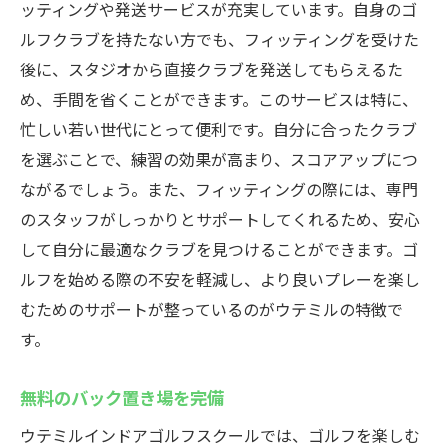
弾道測定器でデータ分析
ッティングや発送サービスが充実しています。自身のゴ
ルフクラブを持たない方でも、フィッティングを受けた
プロの指導でスキルアップ
後に、スタジオから直接クラブを発送してもらえるた
初心者から上級者まで対応
め、手間を省くことができます。このサービスは特に、
設備の充実で快適な練習
忙しい若い世代にとって便利です。自分に合ったクラブ
若者に人気の浦安インドアゴルフスクール
を選ぶことで、練習の効果が高まり、スコアアップにつ
若者に支持されるスクール
ながるでしょう。また、フィッティングの際には、専門
人気の秘密はリーズナブルさ
のスタッフがしっかりとサポートしてくれるため、安心
同年代とゴルフを楽しむ
して自分に最適なクラブを見つけることができます。ゴ
ルフを始める際の不安を軽減し、より良いプレーを楽し
初心者も安心の充実サポート
むためのサポートが整っているのがウテミルの特徴で
多彩なプログラムで飽きない
す。
フィッティングで自分に合ったクラブ選び
24時間営業で便利な浦安インドアゴルフスクー
無料のバック置き場を完備
ルウテミル
ウテミルインドアゴルフスクールでは、ゴルフを楽しむ
いつでも通える便利さ