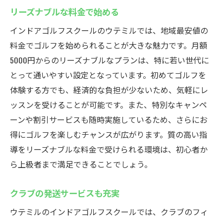
安定したスキルアップが可能
リーズナブルな料金で始める
フィッティングで最適なクラブ選び
インドアゴルフスクールのウテミルでは、地域最安値の
駅から30秒！通いやすいインドアゴルフスクー
料金でゴルフを始められることが大きな魅力です。月額
ルウテミル
5000円からのリーズナブルなプランは、特に若い世代に
浦安駅すぐの好立地
とって通いやすい設定となっています。初めてゴルフを
体験する方でも、経済的な負担が少ないため、気軽にレ
駅近で時間を無駄にしない
ッスンを受けることが可能です。また、特別なキャンペ
アクセス良好で通いやすい
ーンや割引サービスも随時実施しているため、さらにお
便利な立地で続けやすい
得にゴルフを楽しむチャンスが広がります。質の高い指
雨の日でも安心のインドア施設
導をリーズナブルな料金で受けられる環境は、初心者か
手軽に立ち寄れる環境
ら上級者まで満足できることでしょう。
最新設備が充実した浦安のゴルフスクール
クラブの発送サービスも充実
最新のシミュレーター導入
スイング解析で効率的に上達
ウテミルのインドアゴルフスクールでは、クラブのフィ