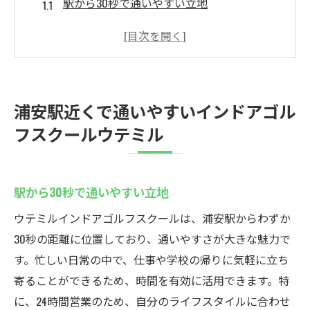
駅から30秒で通いやすい立地
ゴルフ初心者も安心のサポート
リーズナブルな料金で始める
クラブの発送サービスも充実
無料のバック置き場を完備
浦安駅近くで通いやすいインドアゴル
駅近の便利さと通いやすさ
フスクールウテミル
若い世代が集まる浦安のインドアゴルフスクー
ル
若年層が多く活気ある雰囲気
駅から30秒で通いやすい立地
同年代と楽しくゴルフ練習
ウテミルインドアゴルフスクールは、浦安駅からわずか
気軽に交流できる環境
30秒の距離に位置しており、通いやすさが大きな魅力で
初心者に優しい設備が魅力
す。忙しい日常の中で、仕事や学校の帰りに気軽に立ち
寄ることができるため、時間を有効に活用できます。特
若者向けのリーズナブルな料金
に、24時間営業のため、自分のライフスタイルに合わせ
多様なクラスで自分に合った練習