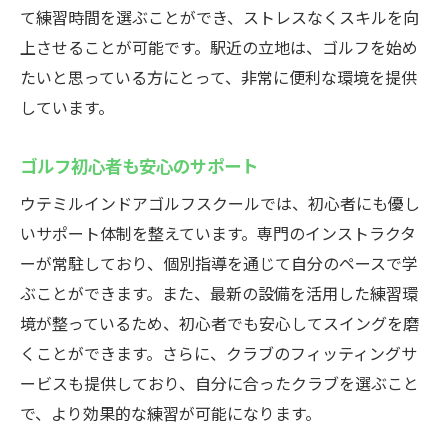
て練習時間を選ぶことができ、ストレスなくスキルを向
24時間営業のゴルフスクールで手軽に練習
上させることが可能です。駅近の立地は、ゴルフを始め
24時間いつでも利用可能
たいと思っている方にとって、非常に便利な環境を提供
自分のスケジュールに合わせて
しています。
夜間も利用できる柔軟な環境
ゴルフ初心者も安心のサポート
短時間でも効果的な練習が可能
忙しい日常に合わせる利便性
ウテミルインドアゴルフスクールでは、初心者にも優し
予約不要で気軽に通える
いサポート体制を整えています。専門のインストラクタ
ーが常駐しており、個別指導を通じて自分のペースで学
無理なく続けられる浦安のインドアゴルフスク
ぶことができます。また、最新の設備を活用した練習環
ールウテミル
境が整っているため、初心者でも安心してスイングを磨
継続しやすい通いやすさ
くことができます。さらに、クラブのフィッティングサ
安心して通えるサポート体制
ービスも提供しており、自分に合ったクラブを選ぶこと
コーチとのコミュニケーションが簡単
で、より効果的な練習が可能になります。
料金プランが豊富で選びやすい