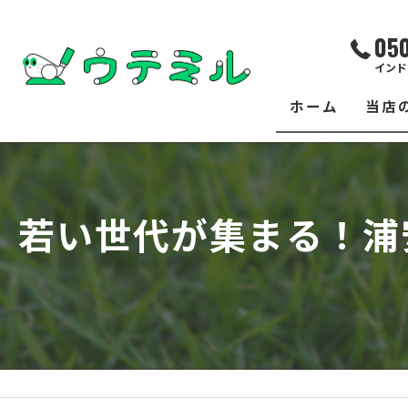
05
インド
ホーム
当店
サー
レッ
若い世代が集まる！浦
練習
イベ
フィ
クラ