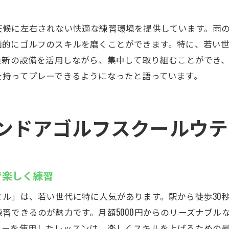
徒歩30秒の好立地で続けやすい
立地の良さが快適な通い心地を実現
天候に左右されない快適な練習環境を提供しています。雨
最新設備でスキルアップ！浦安駅のインドアゴルフ
画的にゴルフのスキルを磨くことができます。特に、若い
弾道測定器で自分の実力をチェック
最新の設備を活用しながら、集中して取り組むことができ
を持ってプレーできるようになったと語っています。
最新技術を駆使したインドアゴルフレッスン
プロの指導で効率的に上達する
先進的な設備でゴルフの達人を目指す
ンドアゴルフスクールウテ
スイング改善に役立つ最新設備
インドアゴルフで確実にスキルを向上
手ぶらで通えるインドアゴルフスクールウテミルの利便
で楽しく練習
無料でバックが置ける便利な環境
ル」は、若い世代に特に人気があります。駅から徒歩30秒
手ぶらで通えるから続けやすい
習できるのが魅力です。月額5000円からのリーズナブル
初心者に優しいレンタルクラブの利用
ターを使用したレッスンは、楽しくスキルを上げるための