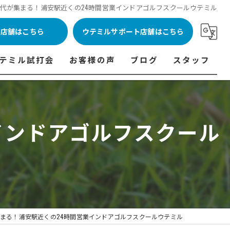
代が集まる！浦安駅近くの24時間営業インドアゴルフスクールウテミル
ル店舗はこちら
ウテミルサポート店舗はこちら
テミル試打会
お客様の声
ブログ
スタッフ
表
テミル試打会とは・・・
ウテミルインドア会員様の声
コラム
代表あいさつ
料金表
テミル試打会日程
フィッテイング・試打会参加者の声
インドアゴルフスクール
ルフ 料金表
ィッテイング・試打会 商品ラインナップ一覧
ル高崎店 料金表
ィッター紹介
 料金表
くある質問
ョンゴルフ Caddy 料金表
打会開催受付
まる！浦安駅近くの24時間営業インドアゴルフスクールウテミル