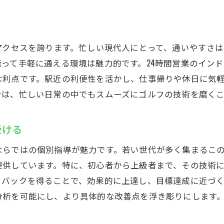
手ぶらで通えるインドアゴルフの便利さ
リーズナブルな料金で始めるインドアゴルフレッスン
月額5000円から始められるお得感
アクセスを誇ります。忙しい現代人にとって、通いやすさ
コストパフォーマンス重視のゴルフレッスン
って手軽に通える環境は魅力的です。24時間営業のイン
安価で継続しやすい料金プラン
な利点です。駅近の利便性を活かし、仕事帰りや休日に気
インドアゴルフでスキルを磨く
ンは、忙しい日常の中でもスムーズにゴルフの技術を磨く
リーズナブルな価格で充実した設備
料金以上の価値があるゴルフ体験
受ける
駅から徒歩30秒のインドアゴルフスクールの魅力
ならではの個別指導が魅力です。若い世代が多く集まるこ
通勤途中にも立ち寄れる便利な立地
提供しています。特に、初心者から上級者まで、その技術
駅からすぐのアクセスの良さ
ドバックを得ることで、効果的に上達し、目標達成に近づ
買い物ついでに練習できる利便性
分析を可能にし、より具体的な改善点を浮き彫りにします
仕事帰りに気軽に寄れるインドアゴルフ