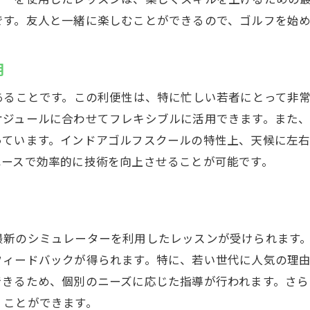
ウテミルの便利さでゴルフを身近に
です。友人と一緒に楽しむことができるので、ゴルフを始
手軽に通えて続けやすいウテミル
駅近インドアゴルフで手ぶらOKの魅力
用
あることです。この利便性は、特に忙しい若者にとって非
ケジュールに合わせてフレキシブルに活用できます。また
っています。インドアゴルフスクールの特性上、天候に左
ペースで効率的に技術を向上させることが可能です。
最新のシミュレーターを利用したレッスンが受けられます
フィードバックが得られます。特に、若い世代に人気の理
できるため、個別のニーズに応じた指導が行われます。さら
くことができます。