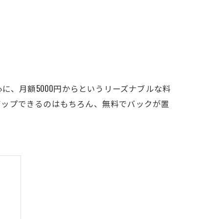
LFCLUB(スズヨンゴルフクラブ)料金表
有店 料金表
に、月額5000円からというリーズナブルな料
アップできるのはもちろん、無料でバックが置