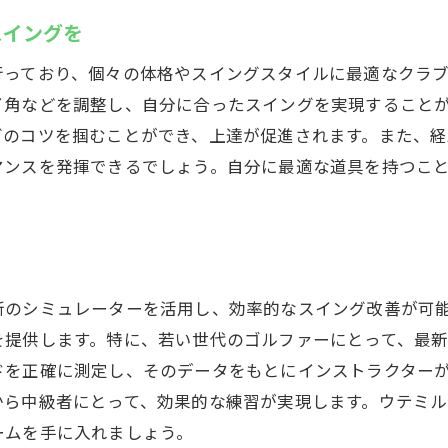
スイングを
早朝深夜も練習可能な24時間営業の魅力
スイング撮影で自分のフォームを確認
行っており、個々の体格やスイングスタイルに最適なクラ
若者に人気の理由、便利な予約システム
イ角などを調整し、自分に合ったスイングを実現すること
グのコツを掴むことができ、上達が促進されます。また、経
最新のシミュレーターでスキルアップ
マンスを発揮できるでしょう。自分に最適な道具を持つこ
通勤前後に立ち寄れる駅近インドアゴルフ
インドアゴルフで安定した練習環境を
初心者も安心！浦安駅のインドアゴルフスクールウテミ
初心者向けの分かりやすいレッスン内容
新のシミュレーターを活用し、効率的なスイング改善が可
レンタルクラブで気軽に始められる
を提供します。特に、若い世代のゴルファーにとって、最
駅近だから通いやすいインドアゴルフ
ドを正確に測定し、そのデータをもとにインストラクター
ウテミルでゴルフを始める安心感
から中級者にとって、効果的な練習が実現します。ウテミ
個別指導で初心者も安心のサポート
ームを手に入れましょう。