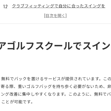
クラブフィッティングで自分に合ったスイングを
最新設備で効率的にスイング改善
浦安駅徒歩30秒の通いやすさ
インドアゴルフスクールで個別指導を受ける
天候に左右されない練習環境が魅力
アゴルフスクールでスイン
若い世代に人気のインドアゴルフスクールウテミルを体
若者に評判！インドアゴルフスクールで楽しく練習
ウテミルの24時間営業で時間を有効活用
インドアゴルフで効率的に技術向上
、無料でバックを置けるサービスが提供されています。こ
駅近の利便性とコストパフォーマンスが魅力
ち寄る際、重いゴルフバッグを持ち歩く必要がないため、
ゴルフ仲間と交流できる環境
イング改善に集中しやすくなります。このように、無料で
リーズナブルな料金で始めるゴルフ
くことが可能です。
24時間営業のインドアゴルフスクールで効率的に練習