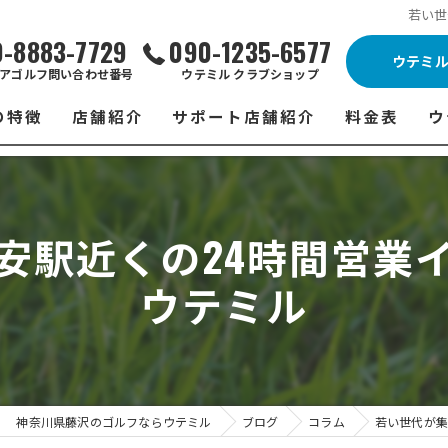
若い世
0-8883-7729
090-1235-6577
ウテミ
アゴルフ問い合わせ番号
ウテミル クラブショップ
の特徴
店舗紹介
サポート店舗紹介
料金表
ウ
ビス
ウテミル 藤沢店
シミュレーションゴルフ Caddy
藤沢店 料金
ウ
スン
ウテミル 浦安駅前店
Golfet亀有店
浦安駅前店 
ウ
安駅近くの24時間営業
場
市原インドアゴルフ
スズヨンゴルフクラブ(SUZU4-GOLFCLUB)
市原インドアゴ
フ
ウテミル
ント
ウテミルスクール高崎店
ウテミルスクー
フ
ッティング
サポート店舗
よ
シミュレーシ
ブショップ
試
神奈川県藤沢のゴルフならウテミル
ブログ
コラム
若い世代が集