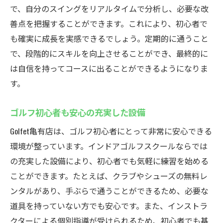
手ぶらで通えるゴルフスクールの魅力
で、自分のスイングをリアルタイムで分析し、必要な改
クラブとシューズの無料レンタルを利用
善点を把握することができます。これにより、初心者で
気軽に始めるインドアゴルフのススメ
も確実に成長を実感できるでしょう。定期的に通うこと
駅近でアクセス良好な通いやすい環境
で、段階的にスキルを向上させることができ、最終的に
は自信を持ってコースに出ることができるようになりま
ゴルフ初心者に優しいサポートが充実
す。
通い放題プランで気軽に練習可能
ゴルフ初心者におすすめのインドアスクール
ゴルフ初心者も安心の充実した設備
Golfet
Golfet亀有店は、ゴルフ初心者にとって非常に安心できる
初心者でも安心して学べるインドアスクー
環境が整っています。インドアゴルフスクールならでは
ル
の充実した設備により、初心者でも気軽に練習を始める
個別指導で基礎からしっかり学ぶ
ことができます。たとえば、クラブやシューズの無料レ
ゴルフ初心者向けの特別プログラム
ンタルがあり、手ぶらで通うことができるため、必要な
手ぶらで始めるゴルフライフの第一歩
道具を持っていない方でも安心です。また、インストラ
無理なく継続できる通い放題プラン
クターによる個別指導が受けられるため、初心者でも基