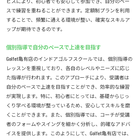
ビスにより、初心者でも安心して参加でき、自分のペー
ゴルフ初心者も安心のサポート体制
スで練習を重ねることができます。定額制プランを利用
自由に通える定額制プランが魅力
することで、頻繁に通える環境が整い、確実なスキルア
インドアスクールで楽しくスキルアップ
ップが期待できるのです。
亀有のインドアゴルフで自由に練習
自由な練習が可能なインドアゴルフ環境
個別指導で自分のペースで上達を目指す
アクセス便利な亀有でゴルフを満喫
Golfet亀有店のインドアゴルフスクールでは、個別指導の
手ぶらでOKの気軽な通い方
レッスンを重視しており、各自のレベルやニーズに応じ
た指導が行われます。このアプローチにより、受講者は
個別指導で効率的に腕を磨く
自分のペースで上達を目指すことができ、効率的な練習
天候を気にせず通える魅力
が実現します。特に、初心者にとっては、基礎からじっ
初心者も楽しめるゴルフ体験
くり学べる環境が整っているため、安心してスキルを磨
ゴルフスキル向上に最適なインドアスクール
くことができます。また、個別指導では、コーチが受講
Golfet
者のフォームやスイングを細かく分析し、的確なアドバ
スキル向上に最適なインドアゴルフスクー
イスを提供します。このようにして、Golfet亀有店では、
ル