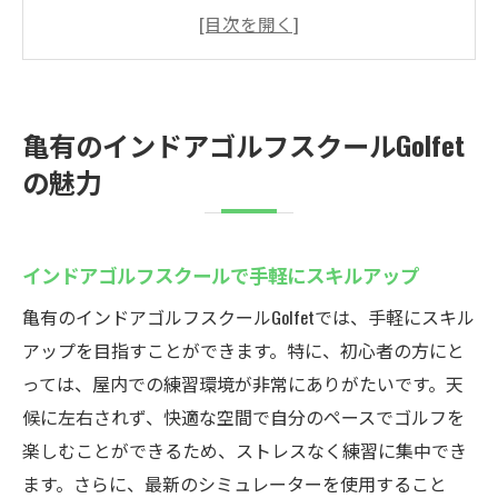
ゴルフ初心者も安心の充実した設備
定額制プランで通いやすさを実現
個別指導で自分のペースで上達を目指す
最新シミュレーターでリアルなゴルフ体験
亀有のインドアゴルフスクールGolfet
天候に左右されず快適に練習可能
の魅力
インドアゴルフスクールでスキルアップ
ゴルフスキル向上にインドアがおすすめ
インドアゴルフスクールで手軽にスキルアップ
室内練習で効率的に技術を磨く
マンツーマン指導で確実な上達を実感
亀有のインドアゴルフスクールGolfetでは、手軽にスキル
初心者向けの基本レッスンも充実
アップを目指すことができます。特に、初心者の方にと
っては、屋内での練習環境が非常にありがたいです。天
最新設備でスイングを科学的に分析
候に左右されず、快適な空間で自分のペースでゴルフを
快適な環境でゴルフを楽しむ方法
楽しむことができるため、ストレスなく練習に集中でき
手ぶらで通える亀有のゴルフスクールGolfet
ます。さらに、最新のシミュレーターを使用すること