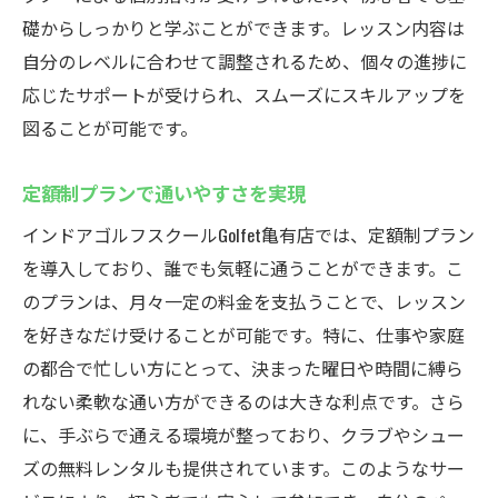
最新機器で楽しく技術を習得
礎からしっかりと学ぶことができます。レッスン内容は
自分のレベルに合わせて調整されるため、個々の進捗に
亀有のインドアゴルフスクールで効率的に練習
応じたサポートが受けられ、スムーズにスキルアップを
効率的な練習が可能なインドアゴルフ
図ることが可能です。
仕事帰りも通える便利な立地
最新シミュレーションでリアルな体験
定額制プランで通いやすさを実現
個別指導で短期間での上達を目指す
インドアゴルフスクールGolfet亀有店では、定額制プラン
初心者でも安心のサポート体制
を導入しており、誰でも気軽に通うことができます。こ
充実した設備で楽しく練習
のプランは、月々一定の料金を支払うことで、レッスン
インドアゴルフスクールで快適にゴルフを楽し
を好きなだけ受けることが可能です。特に、仕事や家庭
む
の都合で忙しい方にとって、決まった曜日や時間に縛ら
天候に関係なく楽しめるインドアゴルフ
れない柔軟な通い方ができるのは大きな利点です。さら
に、手ぶらで通える環境が整っており、クラブやシュー
快適な環境でストレスフリーな練習
ズの無料レンタルも提供されています。このようなサー
最新設備で本格的なゴルフ体験を提供