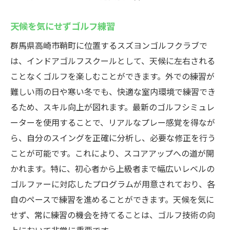
プロの技を学べるスクール
天候を気にせずゴルフ練習
レッスンでスキルを磨こう
群馬県高崎市鞘町に位置するスズヨンゴルフクラブで
上達を実感できる指導法
は、インドアゴルフスクールとして、天候に左右される
プロの指導で技術向上
ことなくゴルフを楽しむことができます。外での練習が
ゴルフの基本から応用まで
難しい雨の日や寒い冬でも、快適な室内環境で練習でき
個々に合わせた指導を体験
るため、スキル向上が図れます。最新のゴルフシミュレ
最新ゴルフシミュレーター体験を高崎市で
ーターを使用することで、リアルなプレー感覚を得なが
ら、自分のスイングを正確に分析し、必要な修正を行う
最新技術でリアルなゴルフ体験
ことが可能です。これにより、スコアアップへの道が開
シミュレーターで天候を気にせず
かれます。特に、初心者から上級者まで幅広いレベルの
高崎市で最先端のゴルフを楽しむ
ゴルファーに対応したプログラムが用意されており、各
スズヨンのシミュレーターの魅力
自のペースで練習を進めることができます。天候を気に
最新設備でスキルを向上
せず、常に練習の機会を持てることは、ゴルフ技術の向
リアルな体験で技術を磨く