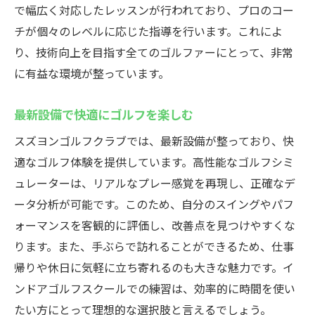
インドアゴルフで安定した練習を
で幅広く対応したレッスンが行われており、プロのコー
高崎市で全天候型ゴルフを体験
チが個々のレベルに応じた指導を行います。これによ
安定した練習環境で技術アップ
り、技術向上を目指す全てのゴルファーにとって、非常
に有益な環境が整っています。
スズヨンでの快適なゴルフ体験
天候を気にしない練習環境
最新設備で快適にゴルフを楽しむ
効率的な練習法を探る
スズヨンゴルフクラブでは、最新設備が整っており、快
手ぶらで行けるインドアゴルフ施設スズヨン
適なゴルフ体験を提供しています。高性能なゴルフシミ
手ぶらで気軽に練習開始
ュレーターは、リアルなプレー感覚を再現し、正確なデ
設備充実のスズヨンを満喫
ータ分析が可能です。このため、自分のスイングやパフ
レンタルで手軽に挑戦
ォーマンスを客観的に評価し、改善点を見つけやすくな
初心者も安心の施設利用法
ります。また、手ぶらで訪れることができるため、仕事
手ぶらで行ける便利さを実感
帰りや休日に気軽に立ち寄れるのも大きな魅力です。イ
ンドアゴルフスクールでの練習は、効率的に時間を使い
休日のアクティビティに最適
たい方にとって理想的な選択肢と言えるでしょう。
プロコーチによるゴルフレッスンの効果