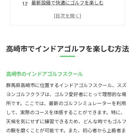
最新設備で快適にゴルフを楽しむ
天候を気にせずゴルフ練習
高崎市で技術向上を目指そう
インドアでゴルフスキルを磨く
初心者も安心の施設選び
高崎市でインドアゴルフを楽しむ方法
スズヨンゴルフクラブの魅力とは
スズヨンの魅力的なスクール内容
高崎市のインドアゴルフスクール
インドアゴルフの新しい楽しみ方
プロコーチと共に技術向上
群馬県高崎市に位置するインドアゴルフスクール、スズ
ヨンゴルフクラブは、ゴルフ愛好者にとって理想的な場
手ぶらで通えるスズヨンの利便性
所です。ここでは、最新のゴルフシミュレーターを利用
最新技術のゴルフシミュレーター
して、実際のコースを体感することができます。特に、
初心者から上級者まで対応
天候を気にせずに練習できるため、どんな時でもゴルフ
天候に左右されないゴルフ練習法
の腕を磨くことが可能です。また、初心者から上級者ま