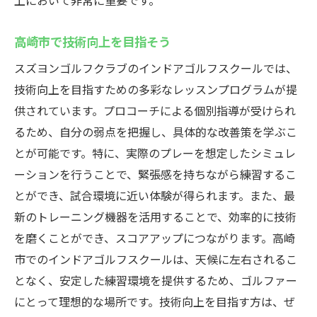
上において非常に重要です。
インドアゴルフスクールで技術向上
高崎市で技術向上を目指そう
スクールで効率よくスキルアップ
インドアで基礎から学ぶ
スズヨンゴルフクラブのインドアゴルフスクールでは、
技術向上を目指すための多彩なレッスンプログラムが提
高崎市での技術向上を目指す
供されています。プロコーチによる個別指導が受けられ
充実したカリキュラムで上達
るため、自分の弱点を把握し、具体的な改善策を学ぶこ
プロの指導で確かな技術を
とが可能です。特に、実際のプレーを想定したシミュレ
スクールでの成果を実感
ーションを行うことで、緊張感を持ちながら練習するこ
快適なスズヨンインドアゴルフの楽しみ方
とができ、試合環境に近い体験が得られます。また、最
快適な環境でゴルフを満喫
新のトレーニング機器を活用することで、効率的に技術
スズヨンの施設を活用しよう
を磨くことができ、スコアアップにつながります。高崎
インドアでも広がるゴルフの楽しさ
市でのインドアゴルフスクールは、天候に左右されるこ
となく、安定した練習環境を提供するため、ゴルファー
高崎市で快適にゴルフ練習
にとって理想的な場所です。技術向上を目指す方は、ぜ
施設をフル活用して技術向上