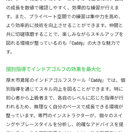
caddyの魅力をインドアゴルフで実感
の成長を数値で確認しやすく、効果的な練習が行えま
caddyでの新たなインドアゴルフに挑戦
す。また、プライベート空間での練習は集中力を高め、
caddyを選ぶ理由はインドアゴルフにあり
より効率的に技術を向上させることができます。仲間と
caddyでインドアゴルフをもっと楽しく
共に切磋琢磨することで、楽しみながらスキルアップを
caddyのインドアゴルフで新発見
図れる環境が整っているのも「Caddy」の大きな魅力で
す。
厚木市鳶尾のプライベートなインドアゴルフ練
習場
個別指導でインドアゴルフの効果を最大化
個室で快適なインドアゴルフ練習
厚木市鳶尾のインドアゴルフスクール「Caddy」では、個
プライベート空間でインドアゴルフを満喫
別指導を通じてスキル向上を図ることができます。特に
集中できるプライベートゴルフ環境
初心者から上級者まで、各自のレベルに応じた指導が行
プライベートな空間でのインドアゴルフ
われるため、無理なく自分のペースで成長できる環境が
静かで集中できるインドアゴルフの場
整っています。専門のインストラクターが、個々のスイ
プライベートを重視したインドアゴルフ
ングやプレースタイルを分析し、的確なアドバイスを提
厚木市鳶尾のシミュレーションゴルフで効率的