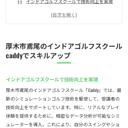
インドアゴルフスクールで技術向上を実現
最新設備でインドアゴルフのメリットを体
感
個別指導でインドアゴルフの効果を最大化
インドアゴルフを通じた練習効率の向上
厚木市鳶尾のインドアゴルフスクール
初心者も安心のインドアゴルフ環境
caddyでスキルアップ
施設の充実でインドアゴルフがもっと楽し
く
最新シミュレーションが魅力の厚木市鳶尾イン
インドアゴルフスクールで技術向上を実現
ドアゴルフ
厚木市鳶尾のインドアゴルフスクール「Caddy」では、最
リアルなシミュレーションでスキルアップ
新のシミュレーションゴルフ技術を駆使して、受講者の
シミュレーションゴルフの新しい体験
技術向上をサポートしています。特に、リアルなプレイ
全てのレベルに対応したシミュレーション
体験を提供するために、精密なデータ分析が可能なシミ
シミュレーション技術でゴルフが変わる
ュレーターを導入。これにより、自分のスイングやショ