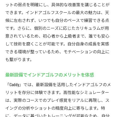
ットの弱点を明確にし、具体的な改善策を講じることが
シミュレーターでの練習が可能な時代
できます。インドアゴルフスクールの最大の魅力は、天
シミュレーションでゴルフの新たな一面を
候に左右されず、いつでも自分のペースで練習できる点
発見
です。さらに、個別のニーズに応じたカリキュラムが用
厚木市鳶尾でインドアゴルフ！24時間練習可能
意されているため、初心者から上級者まで、誰でも安心
24時間営業でいつでもインドアゴルフ
して技術を磨くことが可能です。自分自身の成長を実感
時間を気にせずインドアゴルフを楽しむ
できる環境が整っているため、モチベーションの向上に
夜間も安心のインドアゴルフ施設
も繋がります。
24時間体制でインドアゴルフが可能
最新設備でインドアゴルフのメリットを体感
自由な時間にインドアゴルフライフを
快適な時間にインドアゴルフを体験
「Caddy」では、最新設備を活用したインドアゴルフのメ
リットを存分に体験できます。高性能なシミュレーター
厚木市鳶尾のインドアゴルフスクールcaddyを体
は、実際のコースでのプレイ感覚をリアルに再現し、ス
験しよう
イングの分析やショットの精度向上に寄与します。特
caddyでの特別なインドアゴルフ体験
に、データに基づいたトレーニングが可能なため、自分