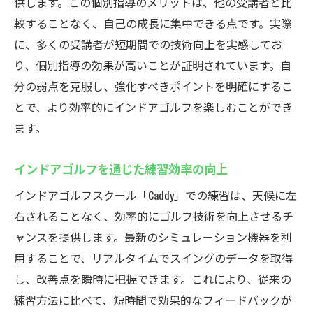
供します。この個別指導のメリットは、他の受講者と比
に練習
較することなく、自己の成長に集中できる点です。実際
効率的な練習を実現するシミュレーション
に、多くの受講者が短期間での技術向上を実感してお
り、個別指導の効果が高いことが証明されています。自
シミュレーションで効率良く技術向上
分の弱点を克服し、強化すべきポイントを明確にするこ
シミュレーションを活用した練習法
とで、より効率的にインドアゴルフを楽しむことができ
シミュレーションでの効率的な練習
ます。
効率的な練習に最適なシミュレーション
シミュレーション練習で時間を有効活用
インドアゴルフを通じた練習効率の向上
厚木市鳶尾のインドアゴルフで最新技術を体感
インドアゴルフスクール「Caddy」での練習は、天候に左
インドアゴルフで最先端技術を体験
右されることなく、効率的にゴルフ技術を向上させるチ
最新技術を駆使したインドアゴルフ
ャンスを提供します。最新のシミュレーション機器を利
技術革新を感じるインドアゴルフ
用することで、リアルタイムでスイングのデータを取得
し、改善点を瞬時に把握できます。これにより、従来の
新技術で進化するインドアゴルフ体験
練習方法に比べて、短時間で効果的なフィードバックが
インドアゴルフで技術の新境地を開く