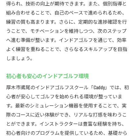
得られ、技術の向上が期待できます。また、個別指導と
技術の進化をインドアゴルフで実感
組み合わせることで、自己のペースで進められるため、
厚木市鳶尾のインドアゴルフスクールcaddyでゴ
練習の質も高まります。さらに、定期的な進捗確認を行
ルフを楽しむ
うことで、モチベーションを維持しつつ、次のステップ
caddyでインドアゴルフの新境地を
へ進む準備が整います。インドアゴルフを通じて、効率
caddyでのインドアゴルフを堪能
よく練習を重ねることで、さらなるスキルアップを目指
caddyでインドアゴルフを楽しむ秘訣
しましょう。
caddyで体験するインドアゴルフの魅力
初心者も安心のインドアゴルフ環境
caddyでインドアゴルフの新たな発見
厚木市鳶尾のインドアゴルフスクール「Caddy」では、初
caddyで楽しむインドアゴルフの醍醐味
心者が安心してゴルフを始められる環境が整っていま
す。最新のシミュレーション機器を使用することで、実
際のコースに近い体験ができ、リアルな打感を味わうこ
とができます。インストラクターは豊富な経験を持ち、
初心者向けのプログラムを提供しているため、基礎から