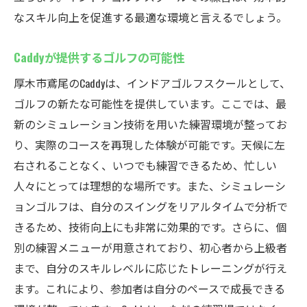
なスキル向上を促進する最適な環境と言えるでしょう。
インドアならではの時間管理術
24時間営業の魅力と利用法
Caddyが提供するゴルフの可能性
忙しい日常に合わせたゴルフ練習
厚木市鳶尾のCaddyは、インドアゴルフスクールとして、
プライベート空間での集中練習
ゴルフの新たな可能性を提供しています。ここでは、最
手軽に始めるゴルフライフ
新のシミュレーション技術を用いた練習環境が整ってお
時間を有効活用する工夫
り、実際のコースを再現した体験が可能です。天候に左
天候を気にせずゴルフを楽しむ方法
右されることなく、いつでも練習できるため、忙しい
シミュレーションでの練習が人気の理由
人々にとっては理想的な場所です。また、シミュレーシ
ョンゴルフは、自分のスイングをリアルタイムで分析で
全天候型練習のメリットを紹介
きるため、技術向上にも非常に効果的です。さらに、個
インドアゴルフスクールでの快適練習
別の練習メニューが用意されており、初心者から上級者
雨の日でも楽しいゴルフ体験
まで、自分のスキルレベルに応じたトレーニングが行え
天候に左右されないゴルフライフ
ます。これにより、参加者は自分のペースで成長できる
いつでも楽しめるゴルフの魅力