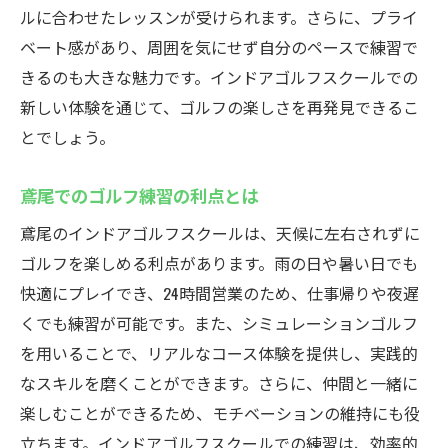
インドアゴルフスクールで技術向上
ルに合わせたレッスンが受けられます。さらに、プライ
効率的な練習でスキルアップ
ベート感があり、周囲を気にせず自分のペースで練習で
シミュレーション練習の効果とは
きるのも大きな魅力です。インドアゴルフスクールでの
Caddyが提供する独自のメソッド
新しい体験を通じて、ゴルフの楽しさを再発見できるこ
とでしょう。
確実に上達するためのポイント
インドアゴルフの新たな可能性
鳶尾でのゴルフ練習の利点とは
最新技術でインドアゴルフを楽しむ
鳶尾のインドアゴルフスクールは、天候に左右されずに
進化するインドアゴルフの魅力
ゴルフを楽しめる利点があります。雨の日や暑い日でも
シミュレーション技術の活用法
快適にプレイでき、24時間営業のため、仕事帰りや夜遅
リアルさを追求したゴルフ体験
くでも練習が可能です。また、シミュレーションゴルフ
最新機器を使った練習の利点
を用いることで、リアルなコース体験を提供し、実践的
技術向上につながる練習方法
なスキルを磨くことができます。さらに、仲間と一緒に
ゴルフの楽しさを再発見する旅
楽しむことができるため、モチベーションの維持にも役
立ちます。インドアゴルフスクールでの練習は、効率的
忙しい人に最適なインドアゴルフスクール