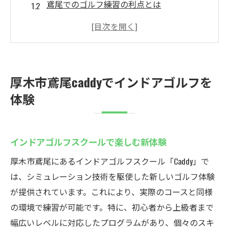
鳶尾でのゴルフ練習の利点とは
Caddyが提供するゴルフの可能性
スキルアップを目指す最適な場所
インドアならではの練習メリット
厚木市のゴルフ愛好者必見の施設
厚木市鳶尾caddyでインドアゴルフを
シミュレーションゴルフ練習場の魅力
体験
インドアゴルフスクールの魅力とは
最新技術でリアルなゴルフ体験
インドアゴルフスクールで楽しむ新体験
天候に左右されない練習環境
ゴルフスキルを伸ばす具体的方法
厚木市鳶尾にあるインドアゴルフスクール「Caddy」で
は、シミュレーション技術を駆使した新しいゴルフ体験
忙しい社会人にぴったりの理由
が提供されています。これにより、実際のコースと同様
利便性と快適さを兼ね備えた施設
の環境で練習が可能です。特に、初心者から上級者まで
Caddyでゴルフスキルを向上させよう
幅広いレベルに対応したプログラムがあり、個々のスキ