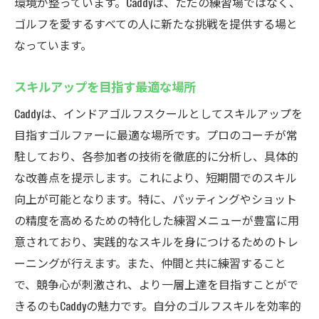
環境が整っています。Caddyは、ただの練習場ではなく、
24時間営業のシミュレーションゴルフcaddy練習
ゴルフを愛するすべての人に新たな挑戦を提供する場と
場
なっています。
いつでも利用可能な利便性とは
スキルアップを目指す最適な場所
夜間でも安心の練習環境
時間を選ばないゴルフ練習の魅力
Caddyは、インドアゴルフスクールとしてスキルアップを
目指すゴルファーに最適な場所です。プロのコーチが常
24時間営業が支持される理由
駐しており、各参加者の技術を徹底的に分析し、具体的
忙しい方に最適なゴルフスクール
な改善点を提示します。これにより、短期間でのスキル
夜間練習で効率的に上達
向上が可能となります。特に、パッティングやショット
個室で集中できるインドアゴルフcaddy
の精度を高めるための特化した練習メニューが豊富に用
プライベート空間でのゴルフ練習
意されており、実践的なスキルを身につけるためのトレ
個室の利点と集中力アップ
ーニングが行えます。また、仲間と共に練習すること
安心して練習できる理由
で、競争心が刺激され、より一層上達を目指すことがで
Caddyの個室が提供する価値
きるのもCaddyの魅力です。自分のゴルフスキルを効率的