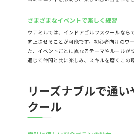
プ
フ
さまざまなイベントで楽しく練習
ゴルフ
ウテミルでは、インドアゴルフスクールなら
遠
向上させることが可能です。初心者向けのワ
旅
た、イベントごとに異なるテーマやルールが
発
通じて仲間と共に楽しみ、スキルを磨くこの
ゴ
ク
リーズナブルで通い
迅
24時間
クール
忙
仕
夜