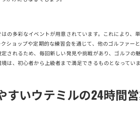
ロのアドバイスでスイング改善
ィッティングを通じたレベルアップ
クラブの発送もできるウテミルのインドアゴルフスクール
ではの多彩なイベントが用意されています。これにより、
方でも安心！クラブの発送サービス
ークショップや定期的な練習会を通じて、他のゴルファー
行や出張先でのゴルフを楽しむ方法
設定されるため、毎回新しい発見や挑戦があり、ゴルフの
送手配の簡単ステップ
環境は、初心者から上級者まで満足できるものとなってい
ルフ仲間とのシェアに便利
ラブ発送の利用者の声を紹介
やすいウテミルの24時間
速で安全な発送サービスの提供
営業で仕事帰りもOKウテミルのインドアゴルフスクール
しい社会人に嬉しい24時間営業
事帰りに立ち寄れるアクセスの良さ
間練習のメリットと注意点