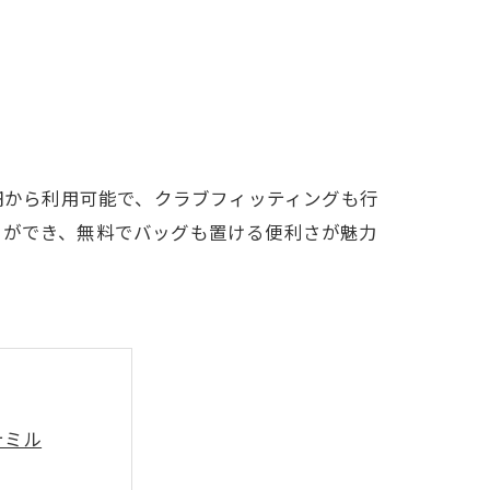
LFCLUB(スズヨンゴルフクラブ)料金表
有店 料金表
0円から利用可能で、クラブフィッティングも行
習ができ、無料でバッグも置ける便利さが魅力
テミル