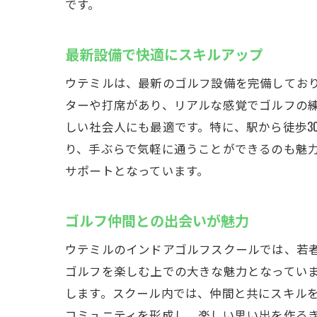
長
です。
手ぶら
ゴ
最新設備で快適にスキルアップ
初
ウテミルは、最新のゴルフ設備を完備してお
忙
ターや打席があり、リアルな感覚でゴルフの練
荷
しい社会人にも最適です。特に、駅から徒歩3
り、手ぶらで気軽に通うことができるのも魅
プ
サポートとなっています。
無
クラブ
ゴルフ仲間との出会いが魅力
自
ウテミルのインドアゴルフスクールでは、若
フ
ゴルフを楽しむ上での大きな魅力となってい
最
します。スクール内では、仲間と共にスキル
初
コミュニティを形成し、楽しい思い出を作る