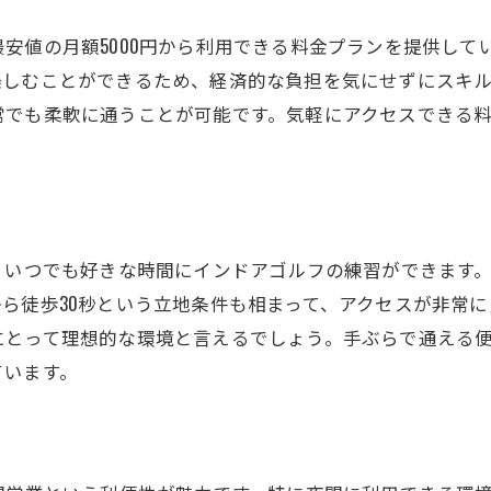
夜も使える充実した設備
安値の月額5000円から利用できる料金プランを提供して
イフスタイルに合った利用方法
楽しむことができるため、経済的な負担を気にせずにスキル
間でも安心のセキュリティ対策
常でも柔軟に通うことが可能です。気軽にアクセスできる
、いつでも好きな時間にインドアゴルフの練習ができます
ら徒歩30秒という立地条件も相まって、アクセスが非常
にとって理想的な環境と言えるでしょう。手ぶらで通える
ています。