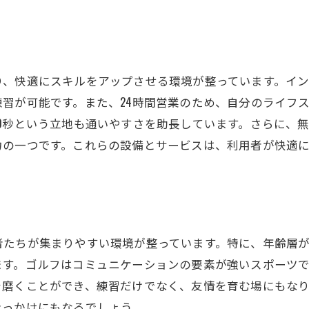
期利用者に嬉しい特典
で通える便利さ無料でバッグが置けるインドアゴルフスク
ルフバッグを置いて手ぶらで通う魅力
心者必見！必要な道具は全て揃う
り、快適にスキルをアップさせる環境が整っています。イ
しい方でも気軽に通える工夫
習が可能です。また、24時間営業のため、自分のライフ
物を減らすことで練習に集中
0秒という立地も通いやすさを助長しています。さらに、
力の一つです。これらの設備とサービスは、利用者が快適
ロによる道具選びのアドバイス
料レンタルで始めるゴルフライフ
フィッティングも可能ウテミルのインドアゴルフスクール
分に合ったクラブを見つける方法
者たちが集まりやすい環境が整っています。特に、年齢層
ィッティングの流れとその効果
ます。ゴルフはコミュニケーションの要素が強いスポーツ
新技術でのフィッティング体験
を磨くことができ、練習だけでなく、友情を育む場にもな
心者におすすめのクラブ選び
きっかけにもなるでしょう。