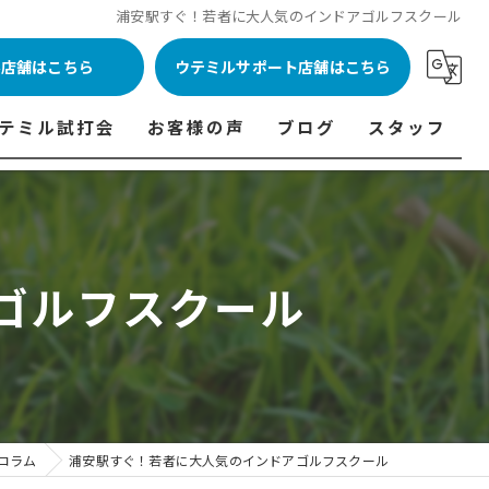
浦安駅すぐ！若者に大人気のインドアゴルフスクール
ル店舗はこちら
ウテミルサポート店舗はこちら
テミル試打会
お客様の声
ブログ
スタッフ
表
テミル試打会とは・・・
ウテミルインドア会員様の声
コラム
代表あいさつ
料金表
テミル試打会日程
フィッテイング・試打会参加者の声
ゴルフスクール
ルフ 料金表
ィッテイング・試打会 商品ラインナップ一覧
ル高崎店 料金表
ィッター紹介
 料金表
くある質問
ョンゴルフ Caddy 料金表
打会開催受付
コラム
浦安駅すぐ！若者に大人気のインドアゴルフスクール