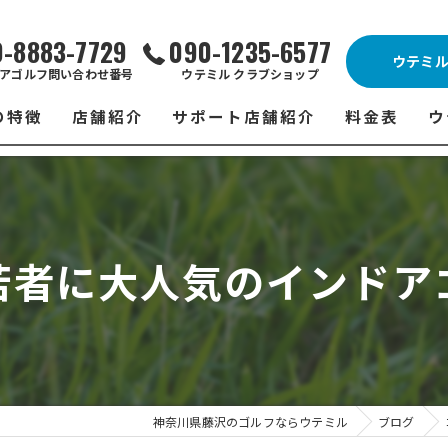
0-8883-7729
090-1235-6577
ウテミ
アゴルフ問い合わせ番号
ウテミル クラブショップ
の特徴
店舗紹介
サポート店舗紹介
料金表
ウ
ビス
ウテミル 藤沢店
シミュレーションゴルフ Caddy
藤沢店 料金
ウ
スン
ウテミル 浦安駅前店
Golfet亀有店
浦安駅前店 
ウ
若者に大人気のインドア
場
市原インドアゴルフ
スズヨンゴルフクラブ(SUZU4-GOLFCLUB)
市原インドアゴ
フ
ント
ウテミルスクール高崎店
ウテミルスクー
フ
ッティング
サポート店舗
よ
シミュレーシ
ブショップ
試
神奈川県藤沢のゴルフならウテミル
ブログ