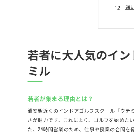
通
初
最
ゴ
さ
若者に大人気のイン
リーズ
ミル
家
2
夜
若者が集まる理由とは？
学
浦安駅近くのインドアゴルフスクール「ウテミ
地
さが魅力です。これにより、ゴルフを始めた
フ
た、24時間営業のため、仕事や授業の合間を
初心者