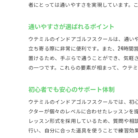
者にとっては通いやすさを実現しています。
初
上
通いやすさが選ばれるポイント
年
ウテミルのインドアゴルフスクールは、通いや
多
立ち寄る際に非常に便利です。また、24時間
友
置けるため、手ぶらで通うことができ、気軽
フ
の一つです。これらの要素が相まって、ウテ
地域最安
お
初心者でも安心のサポート体制
コ
ウテミルのインドアゴルフスクールでは、初
他
クターが個々のレベルに合わせたレッスンを
低
レッスン形式を採用しているため、質問や相
初
行い、自分に合った道具を使うことで練習効