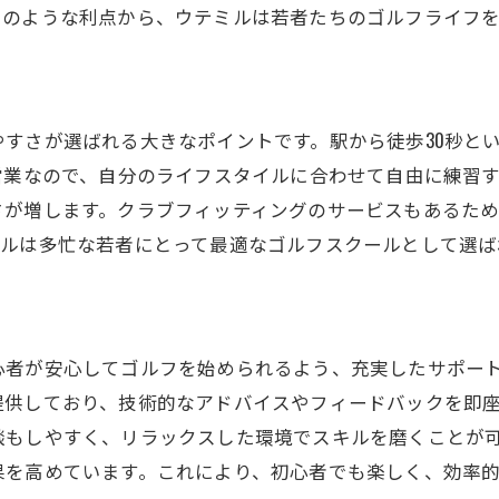
このような利点から、ウテミルは若者たちのゴルフライフを
心者向けの丁寧な指導スタイル
級者が求める高度な技術指導
齢層に合わせた柔軟な指導法
すさが選ばれる大きなポイントです。駅から徒歩30秒と
様なプログラムでレベルアップ
営業なので、自分のライフスタイルに合わせて自由に練習
人や家族と一緒に楽しめる
さが増します。クラブフィッティングのサービスもあるた
ィードバックが充実した練習環境
ミルは多忙な若者にとって最適なゴルフスクールとして選ば
値月額5000円からのウテミルインドアゴルフスクール
得な月額プランの詳細
ストパフォーマンスを比較
心者が安心してゴルフを始められるよう、充実したサポー
のスクールとの違いをチェック
提供しており、技術的なアドバイスやフィードバックを即
価格で質の高いレッスンの理由
談もしやすく、リラックスした環境でスキルを磨くことが
めての方でも安心の料金設定
果を高めています。これにより、初心者でも楽しく、効率