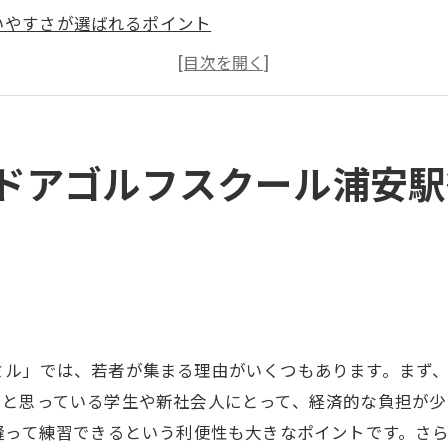
いやすさが選ばれるポイント
心者でも安心のサポート体制
新設備で快適にスキルアップ
ルフ仲間との出会いが魅力
まざまなイベントで楽しく練習
ドアゴルフスクール浦安駅
ナブルで通いやすいウテミルの24時間営業インドアゴルフ
計に優しい料金プランの魅力
4時間いつでも練習可能な環境
間利用に便利な施設の紹介
生や若年層に人気の理由
ル」では、若者が集まる理由がいくつもあります。まず、地
域最安値を実現する秘訣
いと思っている学生や新社会人にとって、経済的な負担が少
ィットネスとゴルフの両立
縫って練習できるという利便性も大きなポイントです。さら
も上級者も満足若い年齢層に愛されるインドアゴルフスク