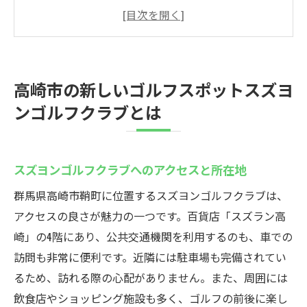
地
施設内設備の充実度とその特徴
ゴルフ愛好者に支持される理由
スズヨンゴルフクラブの歴史と背景
高崎市の新しいゴルフスポットスズヨ
地域におけるインドアゴルフの重要性
ンゴルフクラブとは
ゴルフ初心者も安心のサポート体制
最新技術でリアルなゴルフ体験スズヨンゴルフ
クラブの魅力
スズヨンゴルフクラブへのアクセスと所在地
革新的なゴルフシミュレーター技術の紹介
群馬県高崎市鞘町に位置するスズヨンゴルフクラブは、
リアルタイム解析でスキル向上をサポート
アクセスの良さが魅力の一つです。百貨店「スズラン高
プロゴルファーも認める臨場感溢れる体験
崎」の4階にあり、公共交通機関を利用するのも、車での
最新技術を活用したトレーニング法
訪問も非常に便利です。近隣には駐車場も完備されてい
るため、訪れる際の心配がありません。また、周囲には
初心者でも楽しく学べる練習メニュー
飲食店やショッピング施設も多く、ゴルフの前後に楽し
利用者の声から見るシミュレーターの評価