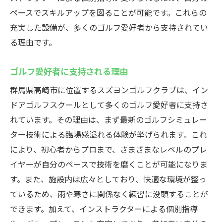
時間に縛られない練習の自由さ
ペースでスキルアップを図ることが可能です。これらの
インドアゴルフのメリットとデメリット
充実した設備が、多くのゴルフ愛好者から支持されてい
天候による練習計画の変更が不要
る理由です。
利用者の声：天候を気にしない練習の価値
ゴルフ愛好者に支持される理由
スズヨンゴルフクラブでプロのアドバイスを受
けながらスキルアップ
群馬県高崎市に位置するスズヨンゴルフクラブは、イン
プロインストラクターによるマンツーマン
ドアゴルフスクールとして多くのゴルフ愛好者に支持さ
指導
れています。その理由は、まず最新のゴルフシミュレー
ター技術による臨場感溢れる体験が挙げられます。これ
スキルアップのための特別セッション紹介
により、初心者からプロまで、さまざまなレベルのプレ
プロから学ぶ最新のスイング技術
イヤーが自分のペースで技術を磨くことが可能になりま
技術向上に役立つトレーニングプログラム
す。また、施設内は広々としており、快適な環境が整っ
利用者の習得事例から見る効果
ているため、雨や寒さに関係なく練習に没頭することが
プロのアドバイスと自宅での自主練習の両
できます。加えて、インストラクターによる個別指導
立