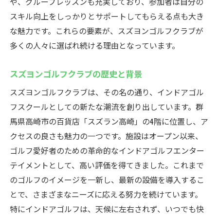
や、グループレッスンも充実しており、参加者は自分の
手ぶらでOK！スズヨンゴルフクラブの便利なレ
スキル向上をしっかりとサポートしてもらえる点も大き
ンタルサービス
な魅力です。これらの要素が、スズヨンゴルフクラブが
レンタルクラブやシューズの充実度
多くの人々に選ばれ続ける理由となっています。
手ぶらで訪れる際の利便性
スズヨンゴルフクラブの歴史と背景
初心者に嬉しいレンタルパッケージ
スズヨンゴルフクラブは、その名の通り、インドアゴル
利用者のレンタル体験談
フスクールとしての新たな潮流を創り出しています。群
レンタル用品の清潔さとメンテナンス
馬県高崎市の百貨店「スズラン高崎」の4階に位置し、ア
フリータイムレンタルの活用法
クセスの良さも魅力の一つです。施設はオープン以来、
インドアゴルフスクールとしても利用できるス
ゴルフ愛好者のための革命的なインドアゴルフエンター
ズヨンゴルフクラブ
テイメントとして、高い評価を得てきました。これまで
スクールプログラムの多彩なコース紹介
のゴルフのイメージを一新し、最新の設備を導入するこ
初心者向けクラスとそのカリキュラム
とで、さまざまなニーズに応える努力を続けています。
プロゴルファーが講師を務める特別レッス
特にインドアゴルフは、天候に左右されず、いつでも快