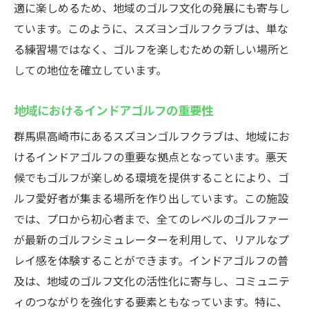
ン
適に楽しめるため、地域のゴルフ文化の発展にも寄与し
ています。このように、スズヨンゴルフクラブは、単な
スクール生限定の特典とイベント
る練習場ではなく、ゴルフを楽しむための新しい場所と
スクール生の声から見る成長の実感
しての地位を確立しています。
効果的なスキルアップを実現する学習環境
高崎市のインドアゴルフ施設として人気のスズ
地域におけるインドアゴルフの重要性
ヨンゴルフクラブ
群馬県高崎市にあるスズヨンゴルフクラブは、地域にお
地域での人気の理由とユーザー層
けるインドアゴルフの重要な拠点となっています。悪天
他施設と比較した際の優位性
候でもゴルフが楽しめる環境を提供することにより、ゴ
利用者が感じる価値と満足度
ルフ愛好者が集まる場所を作り出しています。この施設
スズヨンゴルフクラブのコミュニティ活動
では、プロから初心者まで、全てのレベルのゴルファー
地域のゴルフ振興に貢献する取り組み
が最新のゴルフシミュレーターを利用して、リアルなプ
レイ感を体験することができます。インドアゴルフの普
長期利用者からの推薦コメント
及は、地域のゴルフ文化の活性化に寄与し、コミュニテ
ィのつながりを強化する要素ともなっています。特に、