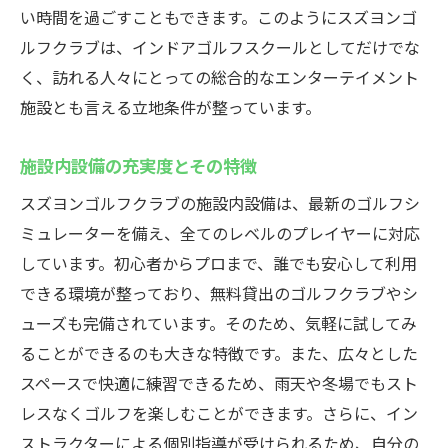
い時間を過ごすこともできます。このようにスズヨンゴ
初心者でも安心！スズヨンゴルフクラブでゴル
ルフクラブは、インドアゴルフスクールとしてだけでな
フを始めよう
く、訪れる人々にとっての総合的なエンターテイメント
初めてのゴルフ体験をサポートするスタッ
施設とも言える立地条件が整っています。
フ
初心者向け特別プログラムの紹介
施設内設備の充実度とその特徴
ゴルフの基本を学べるレッスン内容
スズヨンゴルフクラブの施設内設備は、最新のゴルフシ
初心者が陥りがちなミスとその対策
ミュレーターを備え、全てのレベルのプレイヤーに対応
スズヨンゴルフクラブでの練習の流れ
しています。初心者からプロまで、誰でも安心して利用
初心者にも嬉しい料金プラン
できる環境が整っており、無料貸出のゴルフクラブやシ
ューズも完備されています。そのため、気軽に試してみ
天候を気にせず練習！スズヨンゴルフクラブの
ることができるのも大きな特徴です。また、広々とした
インドアゴルフ
スペースで快適に練習できるため、雨天や冬場でもスト
雨の日でも安心のインドアゴルフ施設
レスなくゴルフを楽しむことができます。さらに、イン
季節を問わず快適に練習できる環境
ストラクターによる個別指導が受けられるため、自分の