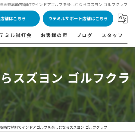
群馬県高崎市鞘町でインドアゴルフを楽しむならスズヨン ゴルフクラブ
ル店舗はこちら
ウテミルサポート店舗はこちら
テミル試打会
お客様の声
ブログ
スタッフ
表
テミル試打会とは・・・
ウテミルインドア会員様の声
コラム
代表あいさつ
料金表
テミル試打会日程
フィッテイング・試打会参加者の声
らスズヨン ゴルフクラ
ルフ 料金表
ィッテイング・試打会 商品ラインナップ一覧
ル高崎店 料金表
ィッター紹介
 料金表
くある質問
ョンゴルフ Caddy 料金表
打会開催受付
高崎市鞘町でインドアゴルフを楽しむならスズヨン ゴルフクラブ