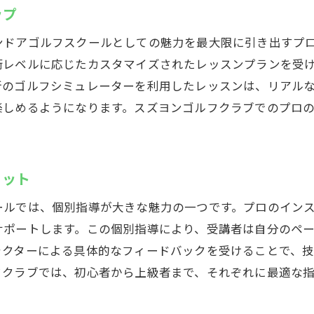
ゴルフ以外の設備も楽しめる工夫
ップ
日常のストレスを忘れられるリフレッシュ空間
ンドアゴルフスクールとしての魅力を最大限に引き出すプ
スズヨンゴルフクラブでの新しいゴルフライフスタイル
術レベルに応じたカスタマイズされたレッスンプランを受
新のゴルフシミュレーターを利用したレッスンは、リアル
楽しめるようになります。スズヨンゴルフクラブでのプロ
リット
ールでは、個別指導が大きな魅力の一つです。プロのイン
サポートします。この個別指導により、受講者は自分のペ
ラクターによる具体的なフィードバックを受けることで、
フクラブでは、初心者から上級者まで、それぞれに最適な