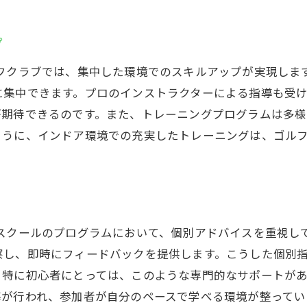
最新機材によるリアルなプレイ体験
プ
臨場感溢れるシミュレーションゴルフ
施設内の充実した設備をチェック
ルフクラブでは、集中した環境でのスキルアップが実現しま
に集中できます。プロのインストラクターによる指導も受
ゴルフ場の雰囲気を再現した空間
が期待できるのです。また、トレーニングプログラムは多様
快適性を追求した施設デザイン
ように、インドア環境での充実したトレーニングは、ゴル
スズヨンゴルフクラブの利用ガイド
ぶらでOKスズヨンゴルフクラブの便利なインドアゴルフ
道具不要で気軽に始められる
初めてでも安心のレンタルサービス
スクールのプログラムにおいて、個別アドバイスを重視し
ゴルフシューズやクラブの貸出情報
察し、即時にフィードバックを提供します。こうした個別
手ぶらで楽しめるインドアゴルフの魅力
。特に初心者にとっては、このような専門的なサポートが
ビジネスマンにも嬉しい手軽さ
導が行われ、参加者が自分のペースで学べる環境が整ってい