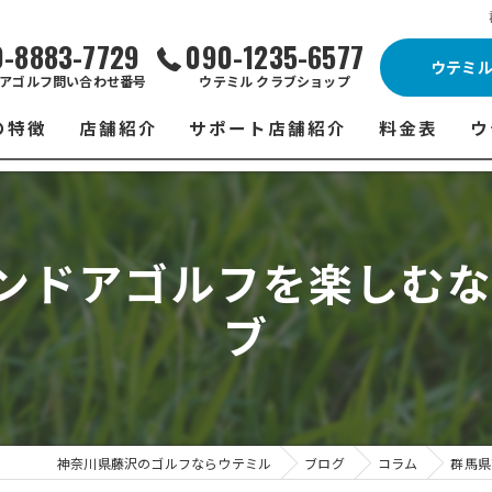
0-8883-7729
090-1235-6577
ウテミ
アゴルフ問い合わせ番号
ウテミル クラブショップ
の特徴
店舗紹介
サポート店舗紹介
料金表
ウ
ビス
ウテミル 藤沢店
シミュレーションゴルフ Caddy
藤沢店 料金
ウ
スン
ウテミル 浦安駅前店
Golfet亀有店
浦安駅前店 
ウ
ンドアゴルフを楽しむな
場
市原インドアゴルフ
スズヨンゴルフクラブ(SUZU4-GOLFCLUB)
市原インドアゴ
フ
ブ
ント
ウテミルスクール高崎店
ウテミルスクー
フ
ッティング
サポート店舗
よ
シミュレーシ
ブショップ
試
神奈川県藤沢のゴルフならウテミル
ブログ
コラム
群馬県