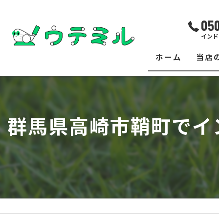
05
インド
ホーム
当店
サー
レッ
群馬県高崎市鞘町でイ
練習
イベ
フィ
クラ