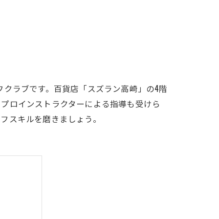
LFCLUB(スズヨンゴルフクラブ)料金表
有店 料金表
フクラブです。百貨店「スズラン高崎」の4階
。プロインストラクターによる指導も受けら
ルフスキルを磨きましょう。