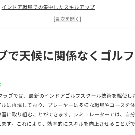
インドア環境での集中したスキルアップ
個別アドバイスで技術向上を実感
雨の日にも安心の練習環境
スズヨンゴルフクラブのユニークな指導方法
ゴルフ愛好者に優しいフレキシブルなプログラム
ブで天候に関係なくゴルフ
ロインストラクターが指導するスズヨンゴルフクラブの魅
プロフェッショナルな指導でスキルアップ
インストラクターからの個別指導のメリット
法
テクニック向上に効果的なマンツーマンレッスン
フクラブでは、最新のインドアゴルフスクール技術を駆使し
初心者にも優しい基礎からの指導
アルに再現しており、プレーヤーは多様な環境やコースを
戦略的アドバイスで上達をサポート
練習に取り組むことができます。シミュレーターでは、自
スズヨンゴルフクラブの指導体制を詳しく解説
れます。これにより、効率的にスキルを向上させることが
アルなゴルフ体験ができるスズヨンゴルフクラブの施設紹