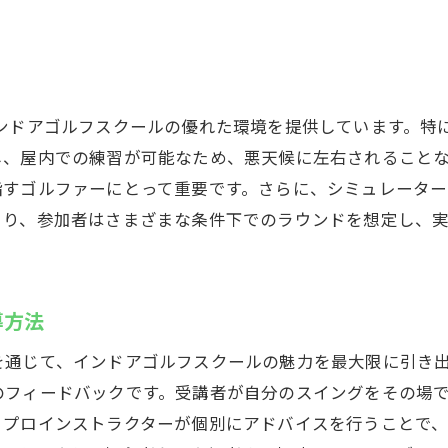
スズヨンゴルフクラブでの快適な体験
新シミュレーターで楽しむスズヨンゴルフクラブのインド
革新的な技術で実現するゴルフ体験
多様なコース選択が可能なシミュレーター
インドアゴルフスクールの優れた環境を提供しています。特
まるで本物のコースをプレイしている感覚
し、屋内での練習が可能なため、悪天候に左右されること
テクノロジーを駆使した教育プログラム
指すゴルファーにとって重要です。さらに、シミュレータ
スズヨンゴルフクラブのシミュレーションの特長
より、参加者はさまざまな条件下でのラウンドを想定し、
初心者にも簡単に操作できる最新システム
候を気にせずスズヨンゴルフクラブでゴルフを楽しむ
天気に左右されない快適な練習空間
導方法
インドアならではの安定したプレイ環境
を通じて、インドアゴルフスクールの魅力を最大限に引き
雨天時にも便利なスズヨンゴルフクラブ
のフィードバックです。受講者が自分のスイングをその場
一年中ゴルフを楽しめるおすすめ施設
、プロインストラクターが個別にアドバイスを行うことで