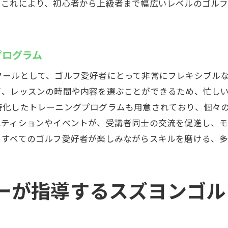
。これにより、初心者から上級者まで幅広いレベルのゴル
気候に関わらず練習を続けるために
スズヨンゴルフクラブでの天候を気にしないゴルフライ
心者から上級者までスズヨンゴルフクラブのインドアゴル
プログラム
初心者向けプログラムで安心のスタート
クールとして、ゴルフ愛好者にとって非常にフレキシブル
上級者も満足の練習メニュー
て、レッスンの時間や内容を選ぶことができるため、忙し
自分のペースでスキルを磨ける環境
特化したトレーニングプログラムも用意されており、個々
スズヨンゴルフクラブの多様なレベルに対応する講座
ペティションやイベントが、受講者同士の交流を促進し、
初心者に優しい場づくりの工夫
、すべてのゴルフ愛好者が楽しみながらスキルを磨ける、多
上達を実感できるインドアゴルフの魅力
ズヨンゴルフクラブで快適なインドアゴルフライフを
ーが指導するスズヨンゴル
充実した施設で過ごす贅沢な時間
リラックスできるプライベート空間
快適性を重視したインドアゴルフの魅力