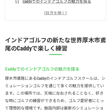
Caddyでのインドアゴルフの魅力を探る
初心者から上級者まで楽しめる練習メニュ
ー
最新シミュレーターがもたらすリアルな体
験
インドアゴルフの新たな世界厚木市鳶
24時間アクセス可能な利便性
尾のCaddyで楽しく練習
仲間と一緒に楽しむゴルフライフ
安全で快適な練習環境の提供
仕事帰りでも安心インドアゴルフスクールCaddy
Caddyでのインドアゴルフの魅力を探る
の魅力
厚木市鳶尾にあるCaddyのインドアゴルフスクールは、シ
忙しいあなたに最適な24時間営業
ミュレーションゴルフを通じて多くの魅力を提供してい
仕事終わりのリフレッシュに
ます。この場所では、天候に左右されることなく、好き
充実した設備でストレスフリーな練習
な時にゴルフの練習ができるため、ゴルフ愛好者にとっ
夜間でも安心のセキュリティ体制
て理想的な環境です。施設内部は最新のシミュレーショ