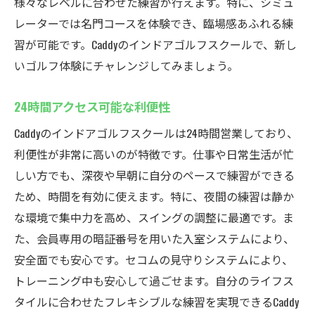
様々なレベルに合わせた練習が行えます。特に、シミュ
クールCaddy
レーターでは名門コースを体験でき、臨場感あふれる練
初心者向けのやさしい指導
習が可能です。Caddyのインドアゴルフスクールで、新し
いゴルフ体験にチャレンジしてみましょう。
マンツーマンレッスンでスキルアップ
不安を解消する無料体験
24時間アクセス可能な利便性
一歩ずつ上達を実感できるメニュー
Caddyのインドアゴルフスクールは24時間営業しており、
ゴルフの基礎から学べる環境
利便性が非常に高いのが特徴です。仕事や日常生活が忙
同じ初心者仲間との交流を楽しむ
しい方でも、深夜や早朝に自分のペースで練習ができる
無料体験実施中厚木市鳶尾のインドアゴルフス
ため、時間を有効に使えます。特に、夜間の練習は静か
クールCaddy
な環境で集中力を高め、スイングの調整に最適です。ま
無料体験で施設の魅力を体感
た、会員専用の暗証番号を用いた入室システムにより、
スケジュールに合わせた体験予約
安全面でも安心です。セコムの見守りシステムにより、
初めてでも安心のガイド付き体験
トレーニング中も安心して過ごせます。自分のライフス
タイルに合わせたフレキシブルな練習を実現できるCaddy
体験後の入会特典情報