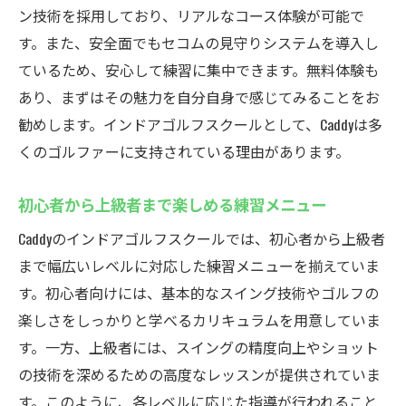
ン技術を採用しており、リアルなコース体験が可能で
フレキシブルな練習スケジュール
す。また、安全面でもセコムの見守りシステムを導入し
心と体のリフレッシュ
ているため、安心して練習に集中できます。無料体験も
厚木市で24時間営業インドアゴルフスクール
あり、まずはその魅力を自分自身で感じてみることをお
Caddyのご紹介
勧めします。インドアゴルフスクールとして、Caddyは多
Caddyの施設概要と特徴
くのゴルファーに支持されている理由があります。
アクセス方法と駐車場の情報
利用者の声から見る実際の評価
初心者から上級者まで楽しめる練習メニュー
初心者向けのマンツーマンレッスン
Caddyのインドアゴルフスクールでは、初心者から上級者
24時間営業がもたらす自由な練習時間
まで幅広いレベルに対応した練習メニューを揃えていま
地域社会と連携したイベントの紹介
す。初心者向けには、基本的なスイング技術やゴルフの
楽しさをしっかりと学べるカリキュラムを用意していま
最新シミュレーション技術体験インドアゴルフ
す。一方、上級者には、スイングの精度向上やショット
スクールCaddy
の技術を深めるための高度なレッスンが提供されていま
最新技術を駆使したシミュレーターの紹介
す。このように、各レベルに応じた指導が行われること