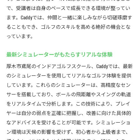
リアルなコース再現で実践的な練習
で、受講者は自身のペースで成長できる環境が整ってい
動画解析でスイングフォームを改善
ます。Caddyでは、仲間と一緒に楽しみながら切磋琢磨す
初心者も楽しめる簡単操作
ることもでき、ゴルフのスキルを高める絶好の機会とな
プロの指導による技術向上
っています。
定期的な技術アップデート情報
最新シミュレーターがもたらすリアルな体験
セコム見守りシステム完備安心のインドアゴル
フスクールCaddy
厚木市鳶尾のインドアゴルフスクール、Caddyでは、最新
安心のセキュリティ体制を整備
のシミュレーターを使用してリアルなゴルフ体験を提供
しています。これらのシミュレーターは、高精度なセン
暗証番号による安全な入室管理
サーを搭載しており、ボールの飛距離やスイングの軌道
トラブル時の迅速な対応体制
をリアルタイムで分析します。この技術により、プレイ
利用者の安全を最優先に考慮
ヤーは自分の弱点を正確に把握し、改善に向けた具体的
家庭でも安心して利用できる環境
なアドバイスを受けることが可能です。シミュレーショ
信頼と実績のセコムシステム
ン環境は天候の影響を受けず、初心者から上級者まで、
初心者でも安心厚木市鳶尾のインドアゴルフス