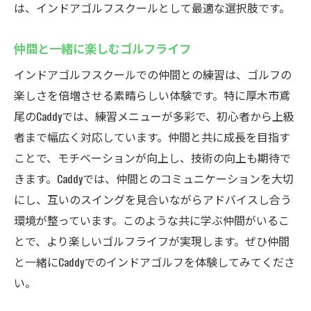
は、インドアゴルフスクールとして最適な選択肢です。
家族や友人と一緒に体験可能
体験者の声から見る満足度
仲間と一緒に楽しむゴルフライフ
天候に左右されない練習環境厚木市鳶尾のイン
インドアゴルフスクールでの仲間との練習は、ゴルフの
ドアゴルフスクール
楽しさを倍増させる素晴らしい体験です。特に厚木市鳶
全天候型の練習施設の強み
尾のCaddyでは、練習メニューが多彩で、初心者から上級
季節を問わず快適な温度管理
者まで幅広く対応しています。仲間と共に成長を目指す
雨の日でも楽しく練習できる
ことで、モチベーションが向上し、技術の向上も期待で
気候変動が練習に与える影響を最小限に
きます。Caddyでは、仲間とのコミュニケーションを大切
屋内だからこそできる集中練習
にし、互いのスイングを見合いながらアドバイスし合う
環境が整っています。このような共に学ぶ仲間がいるこ
環境配慮型のエコ施設
とで、より楽しいゴルフライフが実現します。ぜひ仲間
と一緒にCaddyでのインドアゴルフを体験してみてくださ
い。