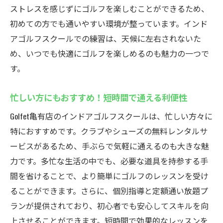
忙しい生活でも気軽にゴルフを始められる
ストレスを感じずにゴルフを楽しむことができるため、
レンタルサービスを活用した練習スタイル
初めての方でも通いやすい環境が整っています。インド
アゴルフスクールでの練習は、天候に左右されないた
手ぶらでゴルフ体験！友人を誘って楽しむ
め、いつでも快適にゴルフを楽しめるのも魅力の一つで
方法
す。
ゴルフ用具の管理も心配無用！手軽さを実
感
忙しい方にもおすすめ！短時間で通える利便性
個別指導で初心者も安心！効率的にゴルフを上
Golfet亀有店のインドアゴルフスクールは、忙しい方々に
達させる方法
特におすすめです。クラブやシューズの無料レンタルサ
マンツーマン指導のメリットと効果
ービスがあるため、手ぶらで気軽に通えるのも大きな魅
初心者でも安心のステップアッププラン
力です。多忙な生活の中でも、必要な道具を持参する手
効果的な練習法でスキルアップを目指す
間を省けることで、より簡単にゴルフのレッスンを受け
コーチとの信頼関係が上達の鍵
ることができます。さらに、個別指導と定額通い放題プ
個別指導で得られる具体的な成果例
ランが提供されており、初心者でも安心してスキルを向
個人のレベルに合わせたカスタマイズレッ
上させることができます。短時間で効果的なレッスンを