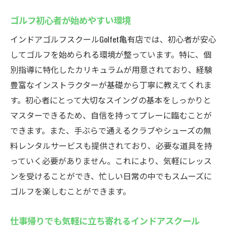
インドア環境で天候に左右されないゴルフ練習
ゴルフ初心者が始めやすい環境
の利点
インドアゴルフスクールGolfet亀有店では、初心者が安心
雨の日でも安心の練習環境
してゴルフを始められる環境が整っています。特に、個
安定したコンディションでの練習効果
別指導に特化したカリキュラムが用意されており、経験
四季を問わずに続けられるゴルフの魅力
豊富なインストラクターが基礎から丁寧に教えてくれま
集中できる環境で技術向上を狙う
す。初心者にとって大切なスイングの基本をしっかりと
室内練習ならではのメリットを最大限活用
マスターできるため、自信を持ってプレーに臨むことが
できます。また、手ぶらで通えるクラブやシューズの無
インドア施設の最新設備を体験する
料レンタルサービスも提供されており、必要な道具を持
口コミや評判で選ぶべき！Golfet亀有店の魅力と
っていく必要がありません。これにより、気軽にレッス
は
ンを受けることができ、忙しい日常の中でもスムーズに
利用者の声から見える教室の実態
ゴルフを楽しむことができます。
高評価ポイントを徹底分析
SNSでの評判とその真実
仕事帰りでも気軽に立ち寄れるインドアスクール