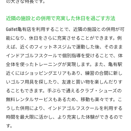
の大きな特長です。
初心者にも嬉しい特典内容の紹介
定期的なキャンペーンでお得に通う
近隣の施設との併用で充実した休日を過ごす方法
割引情報を常にチェックするコツ
Golfet亀有店を利用することで、近隣の施設との併用が可
コストを抑えたゴルフライフの始め方
能になり、休日をさらに充実させることができます。例
家族や友人と一緒に楽しめる割引プラン
えば、近くのフィットネスジムで運動した後、そのまま
初心者から上級者まで対応！Golfet亀有店のレッ
インドアゴルフスクールで個別指導を受けることで、体
スン内容を徹底解説
全体を使ったトレーニングが実現します。また、亀有駅
各レベルに応じたレッスンメニューの紹介
近くにはショッピングエリアもあり、練習の合間に新し
上級者向けのテクニカルレッスンとは
いゴルフ用具を探したり、友達と買い物を楽しんだりす
初心者が上達するためのポイント
ることもできます。手ぶらで通えるクラブ・シューズの
無料レンタルサービスもあるため、移動も楽々です。こ
実践的な練習でスコアアップを目指す
うした併用により、インドアゴルフスクールを利用する
レッスン内容を活かしたプライベート練習
時間を最大限に活かし、より充実した体験ができるので
法
す。
ビデオ分析で自分のスイングを知る