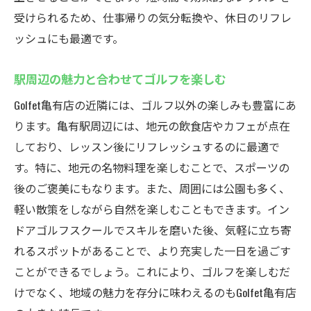
スン
受けられるため、仕事帰りの気分転換や、休日のリフレ
ッシュにも最適です。
定額通い放題プランでコストパフォーマンス抜
群のゴルフレッスン
駅周辺の魅力と合わせてゴルフを楽しむ
月額定額で気軽に始められるゴルフライフ
Golfet亀有店の近隣には、ゴルフ以外の楽しみも豊富にあ
通い放題プランの魅力とその活用法
ります。亀有駅周辺には、地元の飲食店やカフェが点在
コストを抑えて最大限のスキルアップを実
しており、レッスン後にリフレッシュするのに最適で
現
す。特に、地元の名物料理を楽しむことで、スポーツの
飽きずに続けられるレッスンの工夫
後のご褒美にもなります。また、周囲には公園も多く、
フレキシブルな通い方で忙しい人も安心
軽い散策をしながら自然を楽しむこともできます。イン
定額プランで学ぶ、効率的な練習メソッド
ドアゴルフスクールでスキルを磨いた後、気軽に立ち寄
割引特典も充実！Golfet亀有店でお得にゴルフを
れるスポットがあることで、より充実した一日を過ごす
楽しむ方法
ことができるでしょう。これにより、ゴルフを楽しむだ
お得な割引プランを賢く利用する方法
けでなく、地域の魅力を存分に味わえるのもGolfet亀有店