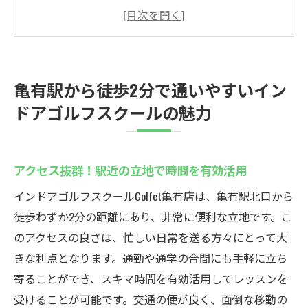
用
忙しい方にもおすすめ！短時間で通える利
便性
駅周辺の魅力と合わせてゴルフを楽しむ
亀有駅から徒歩2分で通いやすいイン
近隣の施設との併用で充実した休日を過ご
ドアゴルフスクールの魅力
す方法
ゴルフ初心者が始めやすい環境
仕事帰りでも気軽に立ち寄れるインドアス
アクセス抜群！駅近の立地で時間を有効活用
クール
インドアゴルフスクールGolfet亀有店は、亀有駅北口から
手ぶらで通える便利さが魅力！Golfet亀有店の無
徒歩わずか2分の距離にあり、非常に便利な立地です。こ
料レンタルサービス
のアクセスの良さは、忙しい日常を送る方々にとって大
初めての方も安心！手ぶらで体験できるゴ
きな利点となります。通勤や通学の合間にも手軽に立ち
ルフ
寄ることができ、スキマ時間を有効活用してレッスンを
クラブ・シューズのレンタルで荷物を軽減
受けることが可能です。交通の便が良く、面倒な移動の