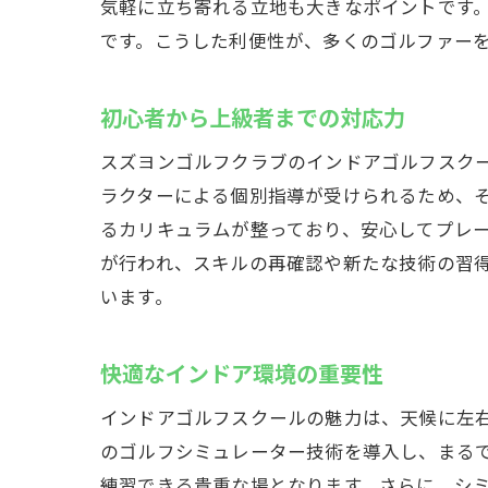
ゴルフを
気軽に立ち寄れる立地も大きなポイントです
です。こうした利便性が、多くのゴルファー
インドアゴル
最適なイ
初心者から上級者までの対応力
設備とテ
スズヨン
スズヨンゴルフクラブのインドアゴルフスク
継続的な
ラクターによる個別指導が受けられるため、
るカリキュラムが整っており、安心してプレ
プロフェ
が行われ、スキルの再確認や新たな技術の習
コミュニ
います。
群馬県高崎市
群馬県高
快適なインドア環境の重要性
最新シミ
インドアゴルフスクールの魅力は、天候に左
スズヨン
のゴルフシミュレーター技術を導入し、まる
地域住民
練習できる貴重な場となります。さらに、シ