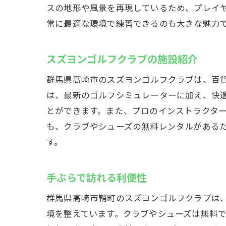
スの地形や風景を再現しているため、プレイ
全天候型
常に最適な環境で練習できるのも大きな魅力
いつでも
シーズン
スズヨンゴルフクラブの施設紹介
ゴルフス
群馬県高崎市のスズヨンゴルフクラブは、百
地域での
は、最新のゴルフシミュレーターに加え、快
快適なア
とができます。また、プロのインストラクタ
スズヨンゴル
も、クラブやシューズの無料レンタルがある
楽しく学
す。
スズヨン
逆境を乗
手ぶらで訪れる利便性
友人や家
群馬県高崎市鞘町のスズヨンゴルフクラブは
初心者向
境を整えています。クラブやシューズは無料