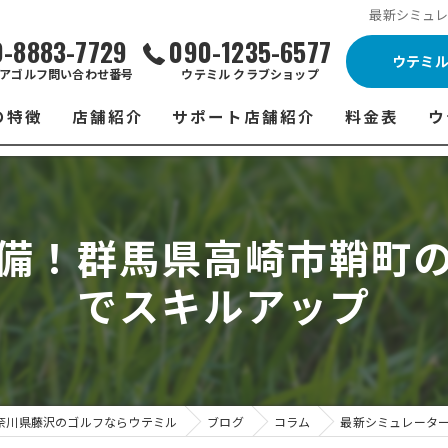
最新シミュ
0-8883-7729
090-1235-6577
ウテミ
アゴルフ問い合わせ番号
ウテミル クラブショップ
の特徴
店舗紹介
サポート店舗紹介
料金表
ウ
ビス
ウテミル 藤沢店
シミュレーションゴルフ Caddy
藤沢店 料金
ウ
スン
ウテミル 浦安駅前店
Golfet亀有店
浦安駅前店 
ウ
備！群馬県高崎市鞘町
場
市原インドアゴルフ
スズヨンゴルフクラブ(SUZU4-GOLFCLUB)
市原インドアゴ
フ
でスキルアップ
ント
ウテミルスクール高崎店
ウテミルスクー
フ
ッティング
サポート店舗
よ
シミュレーシ
ブショップ
試
奈川県藤沢のゴルフならウテミル
ブログ
コラム
最新シミュレータ