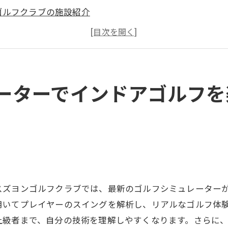
ゴルフクラブの施設紹介
訪れる利便性
ら上級者までの対応力
ンドア環境の重要性
ゴルフクラブの口コミ
ーターでインドアゴルフを
のスズヨンゴルフクラブでスキルアップインドアゴルフス
ゴルフスクールの特長
ドバイスを受けるメリット
スンプログラムの紹介
練習法を学ぶ
スズヨンゴルフクラブでは、最新のゴルフシミュレーター
ゴルフクラブでの成長事例
用いてプレイヤーのスイングを解析し、リアルなゴルフ体
ップに適したイベント
上級者まで、自分の技術を理解しやすくなります。さらに
れないインドアゴルフスクールスズヨンゴルフクラブの魅