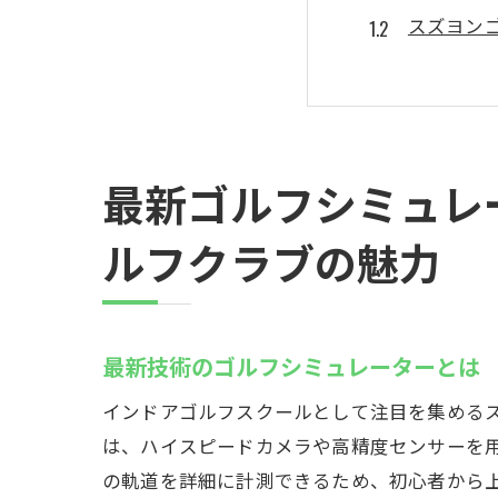
スズヨン
手ぶらで
初心者か
快適なイ
スズヨン
最新ゴルフシミュレ
群馬県高崎市
ルフクラブの魅力
インドア
プロのア
個別レッ
最新技術のゴルフシミュレーターとは
効率的な
インドアゴルフスクールとして注目を集める
スズヨン
は、ハイスピードカメラや高精度センサーを
スキルア
の軌道を詳細に計測できるため、初心者から
天候に左右さ