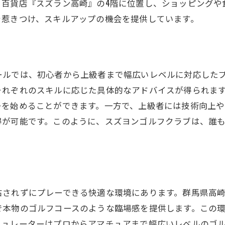
通じた健康維持
。百貨店『スズラン高崎』の4階に位置し、ショッピングや
を惹きつけ、スキルアップの機会を提供しています。
フスクールでゴルフスキルを磨こうスズヨンゴルフクラブ
ンドアゴルフ環境の条件
クノロジーの紹介
ゴルフクラブでの成功体験
ールでは、初心者から上級者まで幅広いレベルに対応した
スキルアップのためのアドバイス
それぞれのスキルに応じた具体的なアドバイスが得られま
ーを始めることができます。一方で、上級者には技術向上
ッショナルのサポート
得が可能です。このように、スズヨンゴルフクラブは、誰
ティとつながるメリット
でインドアゴルフを満喫スズヨンゴルフクラブの最新シミ
崎市の魅力とインドアゴルフ
ュレーターの性能と特徴
右されずにプレーできる快適な環境にあります。群馬県高
ゴルフクラブでの体験談
で本物のゴルフコースのような臨場感を提供します。この
に愛される理由
ミュレーターはプロからアマチュアまで幅広いレベルのゴ