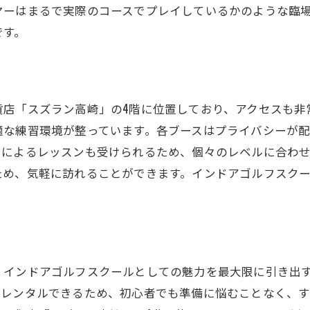
ヤーはまるで実際のコースでプレイしているかのような臨
インドアゴルフの利点
です。
利用できるフレキシブルなスケジュール
ごとの特別プログラム
キルの持続的な向上
貨店「スズラン高崎」の4階に位置しており、アクセスも非
人気と信頼
適な練習環境が整っています。各ブースはプライバシーが
クセスと立地
ーによるレッスンも受けられるため、個々のレベルに合わ
フクラブで楽しくスキルアップインドアゴルフスクールの
ため、気軽に訪れることができます。インドアゴルフスク
べるインドアゴルフの環境
ゴルフクラブのユニークなプログラム
り越えるゴルフ技術
族と一緒に楽しむ方法
、インドアゴルフスクールとしての魅力を最大限に引き出
けのコースとレッスン
でレンタルできるため、初心者でも準備に悩むことなく、