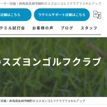
レーター完備！群馬県高崎市鞘町のスズヨンゴルフクラブでスキルアップ
ル店舗はこちら
ウテミルサポート店舗はこちら
テミル試打会
お客様の声
ブログ
スタッフ
表
テミル試打会とは・・・
ウテミルインドア会員様の声
コラム
代表あいさつ
料金表
テミル試打会日程
フィッテイング・試打会参加者の声
のスズヨンゴルフクラブ
ルフ 料金表
ィッテイング・試打会 商品ラインナップ一覧
ル高崎店 料金表
ィッター紹介
 料金表
くある質問
ョンゴルフ Caddy 料金表
打会開催受付
ー完備！群馬県高崎市鞘町のスズヨンゴルフクラブでスキルアップ