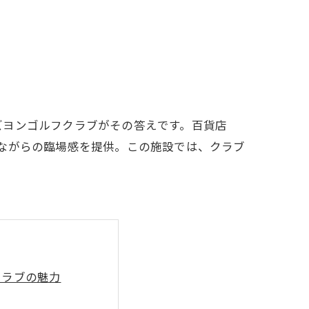
LFCLUB(スズヨンゴルフクラブ)料金表
有店 料金表
ズヨンゴルフクラブがその答えです。百貨店
ながらの臨場感を提供。この施設では、クラブ
クラブの魅力