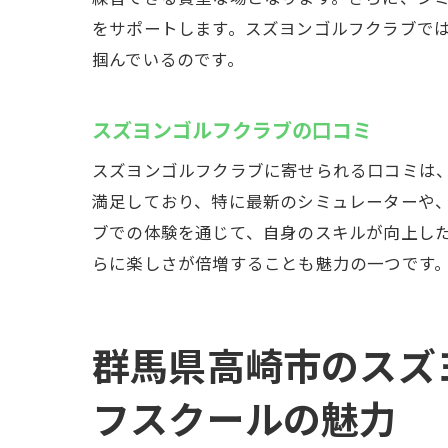
インドア
をサポートします。スズヨンゴルフクラブで
参加可能
掴んでいるのです。
ゴルフ愛好者
ゴルフ愛
スズヨンゴルフクラブの口コミ
スズヨン
スズヨンゴルフクラブに寄せられる口コミは
愛好者に
満足しており、特に最新のシミュレーターや
ゴルフの
ブでの体験を通じて、自身のスキルが向上し
クラブメ
らに楽しさが倍増することも魅力の一つです
長期的な
インドアゴル
群馬県高崎市のスズ
初めての
スズヨン
フスクールの魅力
体験者の