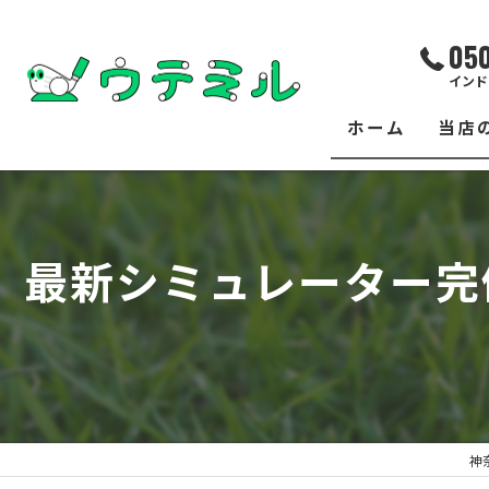
05
インド
ホーム
当店
サー
レッ
最新シミュレーター完
練習
イベ
フィ
クラ
神