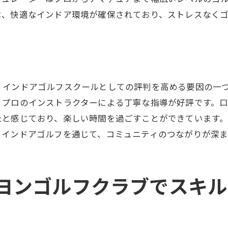
ゴルフの楽しみ方
は、快適なインドア環境が確保されており、ストレスなく
なイベント情報
必見スズヨンゴルフクラブのインドアゴルフスクールで上
好者におすすめのスキルアップ術
ゴルフクラブのレッスン内容
、インドアゴルフスクールとしての評判を高める要因の一
よる評価とレビュー
、プロのインストラクターによる丁寧な指導が好評です。
楽しさを再発見
たと感じており、楽しい時間を過ごすことができています
ンバーの特典紹介
。インドアゴルフを通じて、コミュニティのつながりが深ま
上達を目指すプラン
フスクールを体験しようスズヨンゴルフクラブの魅力と利
ヨンゴルフクラブでスキル
インドアゴルフ体験ガイド
ゴルフクラブの利用手順
声とその反響