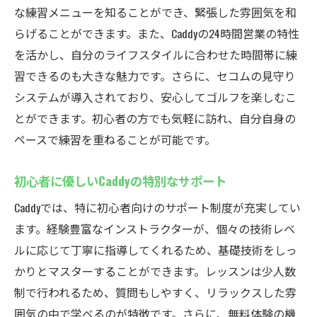
シミュレーション技術で飛距離を改善しよ
な練習メニューを知ることができ、緊張した雰囲気を和
う
らげることができます。また、Caddyの24時間営業の特性
を活かし、自分のライフスタイルに合わせた時間帯に練
Caddyが提供する新しいゴルフ練習の形
習できるのも大きな魅力です。さらに、セコムの見守り
インドアゴルフをより楽しくする革新技術
システムが導入されており、安心してゴルフを楽しむこ
天候を気にせず厚木市鳶尾のCaddyでゴルフスキ
とができます。初心者の方でも気軽に訪れ、自分自身の
ルを磨く
ペースで練習を重ねることが可能です。
全天候型のゴルフ練習場Caddyの魅力
雨の日でも快適に練習できるCaddyの施設
初心者に優しいCaddyの特別なサポート
季節を問わずゴルフスキルを向上させる方
Caddyでは、特に初心者向けのサポート制度が充実してい
法
ます。経験豊富なインストラクターが、個々の技術レベ
Caddyでの練習で得られる持続的な上達
ルに応じて丁寧に指導してくれるため、基礎技術をしっ
ゴルフスキルを天候に左右されずに向上
かりとマスターすることができます。レッスンは少人数
Caddyのインドア環境で効率的に練習
制で行われるため、質問もしやすく、リラックスした雰
囲気の中で学べるのが特徴です。さらに、無料体験の機
セコムの見守りシステムで安心厚木市鳶尾の