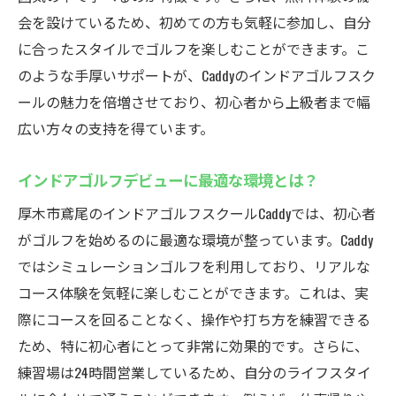
会を設けているため、初めての方も気軽に参加し、自分
Caddyの魅力
に合ったスタイルでゴルフを楽しむことができます。こ
安全第一のCaddyで快適なゴルフ練習
のような手厚いサポートが、Caddyのインドアゴルフスク
セキュリティが整ったCaddyの安心ポイント
ールの魅力を倍増させており、初心者から上級者まで幅
セコム導入で安全が確保された練習場
広い方々の支持を得ています。
Caddyでの安心なゴルフ体験の秘訣
安全性がもたらす心地よいゴルフ練習
インドアゴルフデビューに最適な環境とは？
常に安心して利用できるCaddyの仕組み
厚木市鳶尾のインドアゴルフスクールCaddyでは、初心者
無料体験できる厚木市鳶尾のCaddyでインドアゴ
がゴルフを始めるのに最適な環境が整っています。Caddy
ルフを始めよう
ではシミュレーションゴルフを利用しており、リアルな
Caddyの無料体験プログラムを活用しよう
コース体験を気軽に楽しむことができます。これは、実
際にコースを回ることなく、操作や打ち方を練習できる
初めてでも安心！Caddyの無料体験の流れ
ため、特に初心者にとって非常に効果的です。さらに、
インドアゴルフを始める絶好のチャンスを
練習場は24時間営業しているため、自分のライフスタイ
逃さない