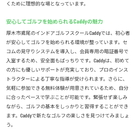
くために理想的な場となっています。
厚木市鳶尾のCaddyで効率的にゴルフ練習を楽し
む
安心してゴルフを始められるCaddyの魅力
Caddyが提供する効率的な練習プログラム
厚木市鳶尾のインドアゴルフスクールCaddyでは、初心者
目的に合わせたトレーニング法を提案
が安心してゴルフを始められる環境が整っています。セ
効率を重視したCaddyの練習環境の特長
コムの見守りシステムを導入し、会員専用の暗証番号で
効果的な練習でゴルフスキルを向上させる
入室するため、安全面もばっちりです。Caddyは、初めて
Caddyの工夫されたトレーニングメニュー
の方にも優しいサポートが充実しており、プロのインス
トラクターによる丁寧な指導が受けられます。さらに、
インドアゴルフでの効率的な練習の秘訣
気軽に参加できる無料体験が用意されているため、自分
セコム導入の安全な厚木市鳶尾のCaddyでゴルフ
に合ったペースで学ぶことが可能です。緊張せず楽しみ
ライフを充実
ながら、ゴルフの基本をしっかりと習得することができ
安心して続けられるゴルフライフの実現
ます。Caddyで新たなゴルフの楽しさを見つけてみましょ
安全な環境での練習がゴルフライフを支え
う。
る