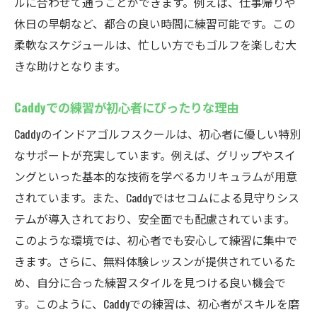
ルに合わせて通うことができます。例えば、仕事帰りや
Caddyでの無料体験がもたらす新たな発見
休日の早朝など、都合の良い時間に練習可能です。この
気軽に始められるインドアゴルフの魅力
柔軟なスケジュールは、忙しい方でもゴルフを楽しむ大
無料体験でCaddyの魅力を実感
きな助けとなります。
24時間営業厚木市鳶尾のCaddyでいつでもインド
アゴルフ練習
Caddyでの練習が初心者にぴったりな理由
時間を選ばないCaddyでのゴルフ練習の利点
Caddyのインドアゴルフスクールは、初心者に優しい特別
夜間も利用可能なCaddyの魅力を探る
なサポートが充実しています。例えば、グリップやスイ
仕事帰りでも安心して練習できる環境
ングといった基本的な技術を学べるカリキュラムが用意
されています。また、Caddyではセコムによる見守りシス
24時間営業のCaddyがもたらす自由な練習時
テムが導入されており、安全面でも配慮されています。
間
このような環境では、初心者でも安心して練習に集中で
日中時間の取れない方へのCaddyのおすすめ
きます。さらに、無料体験レッスンが提供されているた
ポイント
め、自分に合った練習スタイルを見つける良い機会で
いつでも気軽に練習できるインドアゴルフ
す。このように、Caddyでの練習は、初心者がスキルを磨
の楽しさ