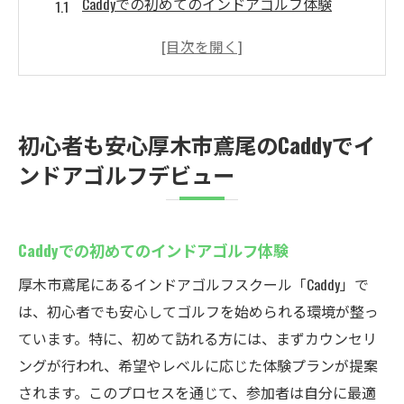
Caddyでの初めてのインドアゴルフ体験
初心者に優しいCaddyの特別なサポート
インドアゴルフデビューに最適な環境と
は？
Caddyでの練習が初心者にぴったりな理由
初心者も安心厚木市鳶尾のCaddyでイ
安心してゴルフを始められるCaddyの魅力
ンドアゴルフデビュー
インドアゴルフスクールで基本をマスター
最新技術を駆使して厚木市鳶尾のCaddyでインド
アゴルフを楽しもう
Caddyでの初めてのインドアゴルフ体験
Caddyの最新シミュレーション技術とは？
厚木市鳶尾にあるインドアゴルフスクール「Caddy」で
リアルなゴルフ体験を可能にするCaddyの設
は、初心者でも安心してゴルフを始められる環境が整っ
備
ています。特に、初めて訪れる方には、まずカウンセリ
技術革新がもたらすインドアゴルフの楽し
ングが行われ、希望やレベルに応じた体験プランが提案
み方
されます。このプロセスを通じて、参加者は自分に最適