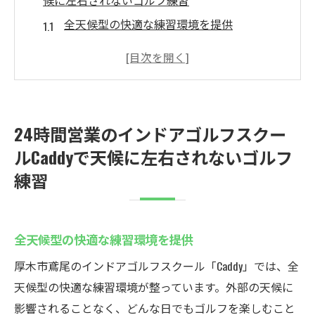
候に左右されないゴルフ練習
全天候型の快適な練習環境を提供
時間を気にせずにスキル向上に集中
最新設備で正確なスイング分析
24時間営業だからこそできる柔軟なスケジ
ュール調整
24時間営業のインドアゴルフスクー
会員制だからこそ得られる特別な安心感
ルCaddyで天候に左右されないゴルフ
混雑を避けたプライベートな練習時間
練習
厚木市鳶尾のインドアゴルフスクールCaddyの無
料体験でスイングを改善
初心者でも安心の無料体験レッスン
全天候型の快適な練習環境を提供
プロのインストラクターによる的確なアド
厚木市鳶尾のインドアゴルフスクール「Caddy」では、全
バイス
天候型の快適な練習環境が整っています。外部の天候に
シミュレーションゴルフでリアルなコース
影響されることなく、どんな日でもゴルフを楽しむこと