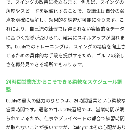
で、スイングの改善に役立ちます。例えば、スイングの
ー
角度やスピードを数値化することで、受講生は自分の弱
個別指導で効果的なスキルアップ
点を明確に理解し、効果的な練習が可能になります。こ
レベル別のカリキュラムで無理なく成長
れにより、自己流の練習では得られない客観的なデータ
段階的な目標設定でモチベーション維持
に基づく指導が受けられ、確実にスキルアップが図れま
初心者でも抵抗なく参加できるアットホー
す。Caddyでのトレーニングは、スイングの精度を向上さ
ムな環境
せるための具体的な手段を提供するため、ゴルフの楽し
天候を気にせず練習できる！厚木市鳶尾の24時
さを再発見できる場所でもあります。
間営業インドアゴルフスクールCaddy
季節を問わず快適な練習環境
24時間営業だからこそできる柔軟なスケジュール調
整
雨の日もストレスフリーなゴルフ体験
Caddyの最大の魅力のひとつは、24時間営業という柔軟な
室内だからこそ可能な温度と湿度の徹底管
営業時間です。通常のゴルフ練習場では、営業時間が限
理
られているため、仕事やプライベートの都合で練習時間
花粉や寒さから解放された練習空間
が取れないことが多いですが、Caddyではその心配があり
年間を通じたスキル維持と向上が可能