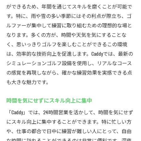
体験
ができるため、年間を通じてスキルを磨くことが可能で
スイングを可視化する最新技術の活用
す。特に、雨や雪の多い季節にはその利点が際立ち、ゴ
ルファーが集中して練習に取り組むための理想的な場と
個々のニーズに応じたカスタマイズプログ
なります。多くの方が、時間や天気を気にすることな
ラム
く、思いっきりゴルフを楽しむことができるこの環境
無料体験後の継続プランも充実
は、効率的な技術向上を促進します。Caddyでは、最新の
セコムの見守りシステムで安心！Caddyの24時間
シミュレーションゴルフ設備を使用し、リアルなコース
インドアゴルフスクール
の感覚を再現しながら、確かな練習効果を実感できる点
安心・安全のセキュリティ対策
も大きな魅力です。
24時間営業でも安心して通える環境
入室管理でプライバシーも万全
時間を気にせずにスキル向上に集中
セコムシステムで家族も安心
「Caddy」では、24時間営業を活かして、時間を気にせず
会員専用の暗証番号で高いセキュリティを
にスキル向上に集中することができます。特に忙しい方
実現
や、仕事の都合で日中に練習が難しい人にとって、自由
安心感がもたらす集中力の向上
な時間に訪れることができるのは非常に便利です。深夜