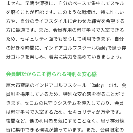
ません。早朝や深夜に、自分のペースで集中してスキル
天候に影響されないからこそ続けられる練
を磨くことが可能です。このような環境は、特に忙しい
習習慣
方や、自分のライフスタイルに合わせた練習を希望する
安心のセキュリティ！Caddyで24時間いつでもイ
方に最適です。また、会員専用の暗証番号で入室できる
ンドアゴルフ練習
ため、セキュリティ面でも安心して利用できます。自分
セキュリティ万全のインドア環境
の好きな時間に、インドアゴルフスクールCaddyで思う存
いつでも安心して利用できるシステム
分ゴルフを楽しみ、着実に実力を高めていきましょう。
防犯カメラと入室管理で二重の安心
会員制だからこそ得られる特別な安心感
安心だから集中できる練習環境
厚木市鳶尾のインドアゴルフスクール「Caddy」では、会
夜間利用でも家族が安心のセキュリティ体
員制を採用しているため、特別な安心感を得ることがで
制
きます。セコムの見守りシステムを導入しており、会員
安全性がもたらすメンタルの安定
は暗証番号で入室するため、セキュリティが万全です。
無料体験も可能！厚木市鳶尾のCaddyでインドア
夜間など、他の利用者を気にすることなく、思う存分練
ゴルフを楽しもう
習に集中できる環境が整っています。また、会員限定の