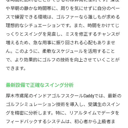
や早朝の静かな時間帯に、周りを気にせずに自分のペー
最新技術でスキルアップ！厚木市鳶尾のシミュ
スで練習できる環境は、ゴルファーなら誰しもが求める
レーションゴルフ練習場Caddy
理想的なシチュエーションです。また、時間をかけてじ
高精度のシミュレーション技術を体験
っくりとスイングを見直し、ミスを修正するチャンスが
スイングの細部を解析する最新機器
増えるため、急な用事に振り回される心配もありませ
AI技術を活用したパフォーマンス向上
ん。このように、柔軟なスケジュールを活用すること
リアルなコース再現で実戦さながらの練習
で、より効果的にゴルフの技術を向上させていくことが
インストラクターによる技術的なフィード
できます。
バック
データに基づく徹底したスキルアップ支援
最新設備で正確なスイング分析
初心者から上級者まで対応！Caddyのインドアゴ
厚木市鳶尾のインドアゴルフスクールCaddyでは、最新の
ルフスクールで効率的に上達
ゴルフシミュレーション技術を導入し、受講生のスイン
初心者向けの基礎レッスンプラン
グを精密に分析します。特に、リアルタイムでデータを
フィードバックするシステムは、初心者から上級者ま
上級者にはプロ仕様のトレーニングメニュ