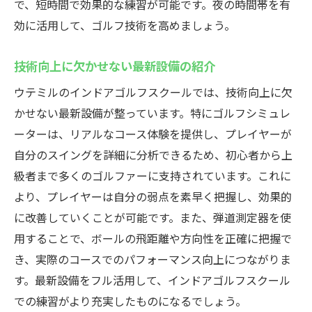
で、短時間で効果的な練習が可能です。夜の時間帯を有
データ分析で技術向上を支援
効に活用して、ゴルフ技術を高めましょう。
自分のスイングを可視化して改善
上達を実感するための活用術
技術向上に欠かせない最新設備の紹介
24時間営業！ウテミル浦安駅のインドアゴルフ
ウテミルのインドアゴルフスクールでは、技術向上に欠
スクールの便利さを体験
かせない最新設備が整っています。特にゴルフシミュレ
好きな時に練習！24時間営業のメリット
ーターは、リアルなコース体験を提供し、プレイヤーが
生活スタイルに合わせた柔軟な利用法
自分のスイングを詳細に分析できるため、初心者から上
時間を気にせず没頭できる環境
級者まで多くのゴルファーに支持されています。これに
より、プレイヤーは自分の弱点を素早く把握し、効果的
忙しいビジネスマンにも最適な理由
に改善していくことが可能です。また、弾道測定器を使
深夜でも安心の練習空間
用することで、ボールの飛距離や方向性を正確に把握で
自由な時間にリラックスしてゴルフを楽し
き、実際のコースでのパフォーマンス向上につながりま
む
す。最新設備をフル活用して、インドアゴルフスクール
手ぶらでOK！ウテミル浦安駅のインドアゴルフ
での練習がより充実したものになるでしょう。
スクールで手軽に始める