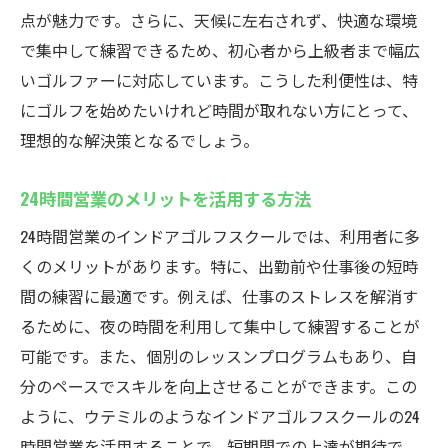
レンタル
点が魅力です。さらに、天候に左右されず、快適な環境
で集中して練習できるため、初心者から上級者まで幅広
初心者が抱く不安を解消するためのサポー
いゴルファーに対応しています。こうした利便性は、特
ト体制
にゴルフを始めたいけれど時間が取れない方にとって、
仲間と一緒に楽しく学べる環境作り
理想的な解決策となるでしょう。
浦安駅最安値！ウテミルのインドアゴルフスク
ールで充実のゴルフライフ
24時間営業のメリットを活用する方法
地域最安値でコスパ抜群のインドアゴルフ
24時間営業のインドアゴルフスクールでは、利用者に多
お得に楽しむ！月額プランの魅力
くのメリットがあります。特に、出勤前や仕事後の短時
費用対効果を最大化する方法
間の練習に最適です。例えば、仕事のストレスを解消す
質の高いサービスをお手頃価格で提供
るために、夜の時間を利用して集中して練習することが
ゴルフライフを豊かにするための提案
可能です。また、個別のレッスンプログラムもあり、自
多様な料金プランから選べる安心感
分のペースでスキルを向上させることができます。この
ように、ウテミルのようなインドアゴルフスクールの24
天候に左右されない！ウテミル浦安駅のインド
時間営業を活用することで、短期間での上達が期待で
アゴルフスクールの魅力