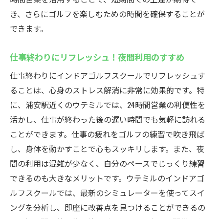
き、さらにゴルフを楽しむための時間を確保することが
雨の日でも安心のインドアゴルフ
できます。
季節を問わず楽しめる快適空間
天候が悪くてもスキルアップが可能
仕事終わりにリフレッシュ！夜間利用のすすめ
インドアならではの快適な練習環境
仕事終わりにインドアゴルフスクールでリフレッシュす
天気に左右されないプランニングのコツ
ることは、心身のストレス解消に非常に効果的です。特
インドアゴルフがもたらす安定した練習習
に、浦安駅近くのウテミルでは、24時間営業の利便性を
慣
活かし、仕事が終わった後の遅い時間でも気軽に訪れる
最新シミュレーター完備！浦安駅のインドアゴ
ことができます。仕事の疲れをゴルフの練習で吹き飛ば
ルフスクールで上達を実感
し、身体を動かすことで心もスッキリします。また、夜
最新シミュレーターの機能を徹底解説
間の利用は混雑が少なく、自分のペースでじっくり練習
できるのも大きなメリットです。ウテミルのインドアゴ
リアルな練習が可能なシミュレーターの魅
ルフスクールでは、最新のシミュレーターを使ってスイ
力
ングを分析し、即座に改善点を見つけることができるの
シミュレーターを活用した効果的な練習法