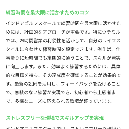
手ぶらで始められる安心感
練習時間を最大限に活かすためのコツ
ゴルフクラブやシューズのレンタルサービ
インドアゴルフスクールで練習時間を最大限に活かすた
ス
めには、計画的なアプローチが重要です。特にウテミル
初心者に優しい手軽なスタート方法
では、24時間営業の利便性を活かして、自分のライフス
急な予定でも対応可能な便利さ
タイルに合わせた練習時間を設定できます。例えば、仕
必要なものは全て揃っているインドアゴル
事帰りに短時間でも定期的に通うことで、スキルが着実
フ
に向上します。また、効率よく練習するためには、具体
的な目標を持ち、その達成度を確認することが効果的で
手ぶらで気軽に通える魅力
す。最新の設備を活用し、フィードバックを受けること
コミュニティ形成にも最適！浦安駅のインドア
で、無駄のない練習が実現でき、初心者から上級者ま
ゴルフスクールで仲間を作ろう
で、多様なニーズに応えられる環境が整っています。
インドアゴルフを通じた新しい出会い
共通の趣味で仲間を増やす方法
ストレスフリーな環境でスキルアップを実現
スクール内でのコミュニティ活動紹介
インドアゴルフスクールでは、ストレスフリーな環境が