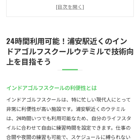
24時間営業のメリットを活用する方法
仕事終わりにリフレッシュ！夜間利用のす
すめ
技術向上に欠かせない最新設備の紹介
24時間利用可能！浦安駅近くのイン
練習時間を最大限に活かすためのコツ
ドアゴルフスクールウテミルで技術向
ストレスフリーな環境でスキルアップを実
上を目指そう
現
初心者でも安心！浦安駅のインドアゴルフスク
ールで楽しく学べる
インドアゴルフスクールの利便性とは
初心者におすすめのインドアゴルフ練習法
インドアゴルフスクールは、特に忙しい現代人にとって
個別指導がもたらす安心感
非常に利便性が高い施設です。浦安駅近くのウテミル
初めてでも楽しめる！初心者向けプログラ
は、24時間いつでも利用可能なため、自分のライフスタ
ム
イルに合わせて自由に練習時間を設定できます。仕事の
手ぶらで始められる！必要なものはすべて
合間や夜間の練習も可能で、スケジュールに縛られない