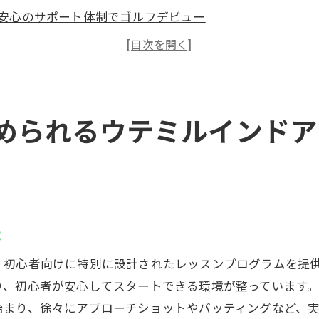
安心のサポート体制でゴルフデビュー
必要なゴルフ用具はすべてレンタル可能
初心者向け施設の充実した環境
無理なく上達できるプランの選び方
コミュニティを通じて仲間と一緒に成長
められるウテミルインドア
帰りでもOK24時間営業の藤沢駅インドアゴルフ場
忙しい社会人に嬉しい24時間営業の魅力
仕事帰りに通える利便性が高い理由
時間を気にせず通える施設の選び方
は
早朝でも手軽に練習可能な環境
、初心者向けに特別に設計されたレッスンプログラムを提
アクセスしやすい立地が人気の秘密
り、初心者が安心してスタートできる環境が整っています
時間を有効活用するためのスケジュール提案
始まり、徐々にアプローチショットやパッティングなど、
技術で効率的にスキルアップウテミル藤沢店の魅力