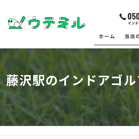
05
インド
ホーム
当店
サー
レッ
藤沢駅のインドアゴル
練習
イベ
フィ
クラ