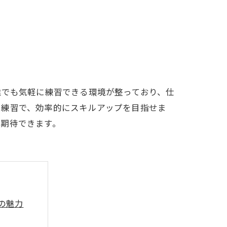
LFCLUB(スズヨンゴルフクラブ)料金表
有店 料金表
誰でも気軽に練習できる環境が整っており、仕
た練習で、効率的にスキルアップを目指せま
が期待できます。
の魅力