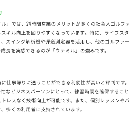
ゴルフ仲間と楽しみながらスキルアップ
力
成果を実感するための目標設定法
ル」では、24時間営業のメリットが多くの社会人ゴルフ
ゴルフライフを豊かにするための一歩
もスキル向上を図りやすくなっています。特に、ライフス
は、スイング解析機や弾道測定器を活用し、他のゴルファ
の成長を実感できるのが「ウテミル」の強みです。
特に仕事帰りに通うことができる利便性が高いと評判です
忙なビジネスパーソンにとって、練習時間を確保すること
ストレスなく技術向上が可能です。また、個別レッスンや
き、多くの利用者に支持されています。