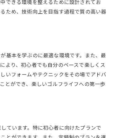
集中できる環境を整えるために設計されてお
いるため、技術向上を目指す過程で質の高い器
徴
者が基本を学ぶのに最適な環境です。また、最
れにより、初心者でも自分のペースで楽しくス
正しいフォームやテクニックをその場でアドバ
ることができ、楽しいゴルフライフへの第一歩
プを両立
意しています。特に初心者に向けたプランで
ることができます。また、定額制のプランを選