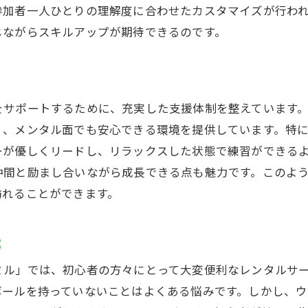
参加者一人ひとりの理解度に合わせたカスタマイズが行わ
スイング解析機を使った練習方法
じながらスキルアップが期待できるのです。
弾道測定器で自分の進化を確認
技術向上に役立つ最新設備の紹介
映像解析でフォームを細かくチェック
をサポートするために、充実した支援体制を整えています
効率的なレッスンで短期間で上達
く、メンタル面でも安心できる環境を提供しています。特
テクノロジーを活用したゴルフレッスンの未来
ーが優しくリードし、リラックスした状態で練習ができる
駅周辺で見つける通い放題のインドアゴルフスクール
仲間と励まし合いながら成長できる点も魅力です。このよ
月額制でコストを抑える方法
訪れることができます。
通い放題のメリットとデメリット
好きな時に利用できる自由さ
能
料金プランの比較と選び方
ミル」では、初心者の方々にとって大変便利なレンタルサ
藤沢駅周辺の便利な立地を活用
ボールを持っていないことはよくある悩みです。しかし、ウ