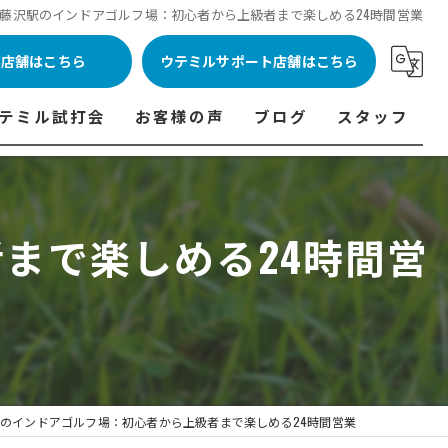
藤沢駅のインドアゴルフ場：初心者から上級者まで楽しめる24時間営業
ル店舗はこちら
ウテミルサポート店舗はこちら
テミル試打会
お客様の声
ブログ
スタッフ
表
テミル試打会とは・・・
ウテミルインドア会員様の声
コラム
代表あいさつ
料金表
テミル試打会日程
フィッテイング・試打会参加者の声
まで楽しめる24時間営
ルフ 料金表
ィッテイング・試打会 商品ラインナップ一覧
ル高崎店 料金表
ィッター紹介
 料金表
くある質問
ョンゴルフ Caddy 料金表
打会開催受付
のインドアゴルフ場：初心者から上級者まで楽しめる24時間営業