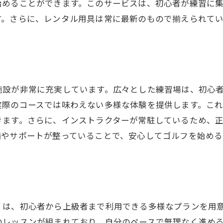
コストパフォーマンスを高めるためのポイント
始めることができます。このサービスは、初心者が練習に
す。さらに、レンタル用具は常に最新のもので揃えられて
ソナライズドレッスンプランで短期間で上達ウテミルの特
個別指導で自分だけのレッスンプラン
効率的に上達するためのオーダーメイドレッスン
短期間での技術向上を実現する仕組み
自分に合った練習計画の立て方
施設が非常に充実しています。広々とした練習場は、初心
実際のコースでは味わえない多様な体験を提供します。こ
実績あるインストラクターによるサポート
きます。さらに、インストラクターが常駐しているため、
目標達成をサポートするプランニング
備やサポートが整っていることで、安心してゴルフを始め
ドアゴルフスクールウテミルでストレス解消とスキルアッ
ゴルフでリフレッシュしながらスキルアップ
インドアゴルフがもたらすメンタルヘルス効果
ストレス社会でのリラクゼーション法
」は、初心者から上級者まで利用できる多様なプランを用
スキル向上とリラクゼーションのバランス
のレッスンが組まれており、自分のペースで無理なく進め