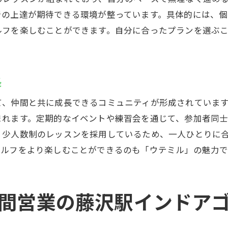
趣味としてのゴルフの楽しみ方
での上達が期待できる環境が整っています。具体的には、
日常生活にゴルフを取り入れるメリット
ルフを楽しむことができます。自分に合ったプランを選ぶ
時間営業のウテミル藤沢店初心者に優しい環境で練習しよう
いつでも練習できる環境の利点
初心者に適したレッスン環境とは
長
柔軟な練習スケジュールの組み立て方
て、仲間と共に成長できるコミュニティが形成されていま
初心者でも無理なく通える理由
まれます。定期的なイベントや練習会を通じて、参加者同
安心して続けられる施設のポイント
、少人数制のレッスンを採用しているため、一人ひとりに
周囲のサポート体制で初心者も安心
ゴルフをより楽しむことができるのも「ウテミル」の魅力で
ミルでの練習であなたのゴルフライフを充実させる方法
ゴルフを通じて新しい趣味を見つける
時間営業の藤沢駅インドア
プライベートレッスンでさらなる高みへ
練習を継続するためのモチベーション維持法