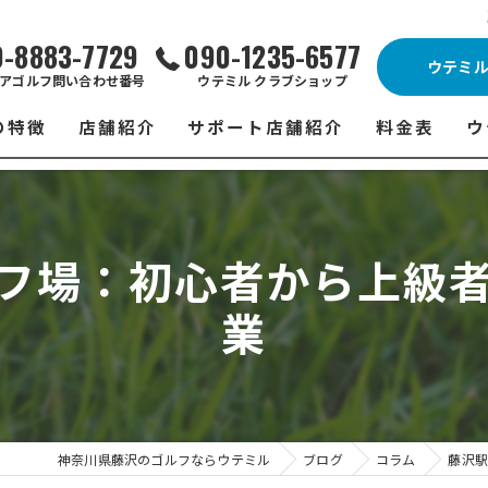
0-8883-7729
090-1235-6577
ウテミ
アゴルフ問い合わせ番号
ウテミル クラブショップ
の特徴
店舗紹介
サポート店舗紹介
料金表
ウ
ビス
ウテミル 藤沢店
シミュレーションゴルフ Caddy
藤沢店 料金
ウ
スン
ウテミル 浦安駅前店
Golfet亀有店
浦安駅前店 
ウ
フ場：初心者から上級者
場
市原インドアゴルフ
スズヨンゴルフクラブ(SUZU4-GOLFCLUB)
市原インドアゴ
フ
業
ント
ウテミルスクール高崎店
ウテミルスクー
フ
ッティング
サポート店舗
よ
シミュレーシ
ブショップ
試
神奈川県藤沢のゴルフならウテミル
ブログ
コラム
藤沢駅