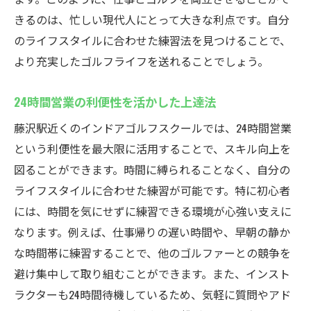
ラン
きるのは、忙しい現代人にとって大きな利点です。自分
練習場選びで重視すべきポイント
のライフスタイルに合わせた練習法を見つけることで、
藤沢駅近くでお得にゴルフを始める方法
より充実したゴルフライフを送れることでしょう。
月額制と通い放題プランの比較
藤沢駅周辺の他の練習場とウテミルの違い
24時間営業の利便性を活かした上達法
コスパを重視したゴルフ練習の進め方
藤沢駅近くのインドアゴルフスクールでは、24時間営業
藤沢駅のインドアゴルフスクールは初心者の味
という利便性を最大限に活用することで、スキル向上を
方24時間営業で自由な練習が可能
図ることができます。時間に縛られることなく、自分の
初心者が安心して利用できる理由
ライフスタイルに合わせた練習が可能です。特に初心者
には、時間を気にせずに練習できる環境が心強い支えに
24時間の自由度がもたらす練習効果
なります。例えば、仕事帰りの遅い時間や、早朝の静か
初心者が陥りやすいゴルフの悩み解決法
な時間帯に練習することで、他のゴルファーとの競争を
藤沢駅で見つける自分に合ったゴルフスタ
避け集中して取り組むことができます。また、インスト
イル
ラクターも24時間待機しているため、気軽に質問やアド
練習の継続がもたらす上達への近道