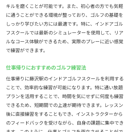
キルを磨くことが可能です。また、初心者の方でも気軽
スクールの魅力を探る
に通うことができる環境が整っており、ゴルフの基礎を
リアルなゴルフ体験を可能にするシミュレ
しっかり学びたい方には最適です。特に、インドアゴル
ーター
フスクールでは最新のシミュレーターを使用して、リア
最新技術を活用した効率的な練習法
ルなコース体験ができるため、実際のプレーに近い感覚
シミュレーターを使ったスキル向上の秘訣
で練習ができます。
初心者でも安心のシミュレーター活用法
仕事帰りにおすすめのゴルフ練習法
藤沢駅で体感できる新しいゴルフの楽しみ
方
仕事帰りに藤沢駅のインドアゴルフスクールを利用する
ウテミルのシミュレーターを最大限活用す
ことで、効率的な練習が可能になります。特に通い放題
る方法
プランを活用することで、時間を気にせずに何度も練習
できるため、短期間での上達が期待できます。レッスン
藤沢駅徒歩圏内24時間営業のインドアゴルフス
後に直接練習をすることもでき、インストラクターから
クールでコスパ抜群の練習を
のフィードバックを受けながら、自身の課題に集中でき
コストパフォーマンスに優れた通い放題プ
ます。このように、仕事とゴルフを両立させることがで