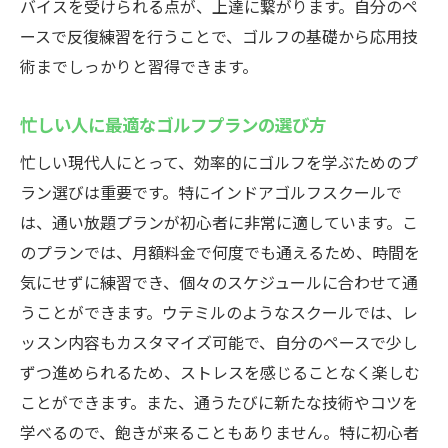
バイスを受けられる点が、上達に繋がります。自分のペ
ウテミルで成功する初心者ゴルファーの声
ースで反復練習を行うことで、ゴルフの基礎から応用技
インドアゴルフスクールウテミルでゴルフの基
術までしっかりと習得できます。
礎を学ぶ藤沢駅近くの便利な施設
ウテミルで学べるゴルフの基礎技術
忙しい人に最適なゴルフプランの選び方
初めてのゴルフレッスンで得られるもの
忙しい現代人にとって、効率的にゴルフを学ぶためのプ
藤沢駅でのゴルフ初心者向け施設の活用法
ラン選びは重要です。特にインドアゴルフスクールで
は、通い放題プランが初心者に非常に適しています。こ
ウテミルの特別な指導法とは
のプランでは、月額料金で何度でも通えるため、時間を
基礎から応用までウテミルで学ぶ
気にせずに練習でき、個々のスケジュールに合わせて通
初心者歓迎の施設が提供する安心感
うことができます。ウテミルのようなスクールでは、レ
藤沢駅インドアゴルフスクール初心者から上級
ッスン内容もカスタマイズ可能で、自分のペースで少し
者まで満足の練習環境
ずつ進められるため、ストレスを感じることなく楽しむ
多様なレベルに対応したカリキュラム
ことができます。また、通うたびに新たな技術やコツを
初心者から上級者までの成長過程
学べるので、飽きが来ることもありません。特に初心者