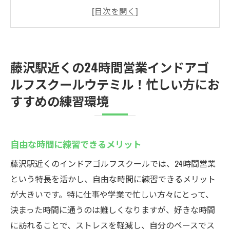
仕事帰りにおすすめのゴルフ練習法
24時間営業の利便性を活かした上達法
忙しい人に最適なゴルフプランの選び方
駅近で通いやすい練習場のポイント
藤沢駅近くの24時間営業インドアゴ
ウテミルの特長：通い放題プランの魅力
ルフスクールウテミル！忙しい方にお
初心者大歓迎藤沢駅インドアゴルフスクールで
すすめの練習環境
上達の第一歩を踏み出そう
初心者に優しいインストラクターの指導法
ゴルフの基礎を学ぶための最初の一歩
自由な時間に練習できるメリット
初めてのインドアゴルフ体験を楽しむコツ
藤沢駅近くのインドアゴルフスクールでは、24時間営業
初心者向けレッスンプランの紹介
という特長を活かし、自由な時間に練習できるメリット
が大きいです。特に仕事や学業で忙しい方々にとって、
最初に揃えるべきゴルフ用品とその選び方
決まった時間に通うのは難しくなりますが、好きな時間
ウテミルで安心して始めるゴルフライフ
に訪れることで、ストレスを軽減し、自分のペースでス
最新シミュレーター完備藤沢駅インドアゴルフ