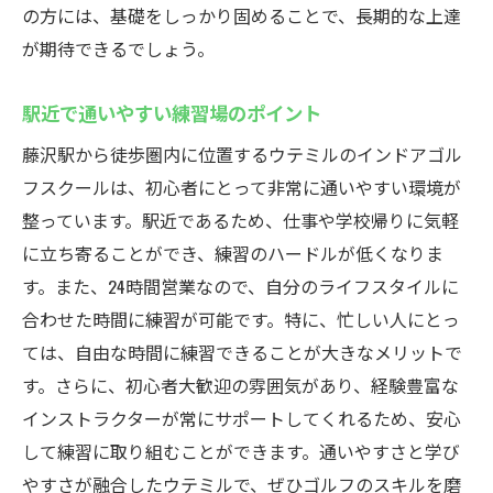
進化する技術に対応した練習環境
の方には、基礎をしっかり固めることで、長期的な上達
異なるスキルに応じたレッスンの選び方
が期待できるでしょう。
藤沢駅でのゴルフスキル向上のステップ
駅近で通いやすい練習場のポイント
ウテミルで得られるゴルフの新たな発見
藤沢駅から徒歩圏内に位置するウテミルのインドアゴル
24時間営業で通いやすい藤沢駅インドアゴルフ
フスクールは、初心者にとって非常に通いやすい環境が
スクールウテミルでスキルアップ
整っています。駅近であるため、仕事や学校帰りに気軽
時間を有効活用したスキルアップ法
に立ち寄ることができ、練習のハードルが低くなりま
夜間や早朝の練習で差をつける
す。また、24時間営業なので、自分のライフスタイルに
ウテミルでのスキルアップ事例紹介
合わせた時間に練習が可能です。特に、忙しい人にとっ
通いやすさがもたらす上達のチャンス
ては、自由な時間に練習できることが大きなメリットで
藤沢駅での効率的なゴルフ練習プラン
す。さらに、初心者大歓迎の雰囲気があり、経験豊富な
ウテミルを活用した独自のトレーニング法
インストラクターが常にサポートしてくれるため、安心
して練習に取り組むことができます。通いやすさと学び
やすさが融合したウテミルで、ぜひゴルフのスキルを磨