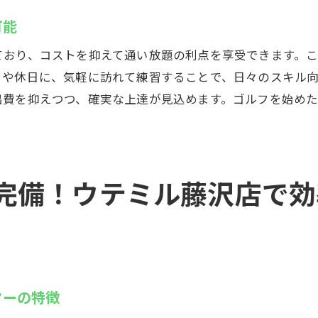
フスタイルに合わせた練習が可能
可能
でもスキルアップを目指せる環境
ており、コストを抑えて通い放題の利点を享受できます。
利！藤沢駅からすぐのインドアゴルフスクールの特徴
りや休日に、気軽に訪れて練習することで、日々のスキル
の魅力！通いやすさが抜群
出費を抑えつつ、確実な上達が見込めます。ゴルフを始め
セスの良さが魅力の理由
施設も充実！練習後の楽しみ方
途中でも立ち寄れる便利な立地
辺の活気ある環境でリフレッシュ
完備！ウテミル藤沢店で効
時間を短縮して効率的に練習
も安心！ウテミル藤沢店のきめ細やかなサポート体制
者に優しいサポートプランの内容
インストラクターによる個別指導
ターの特徴
者向けの安心サポート体制