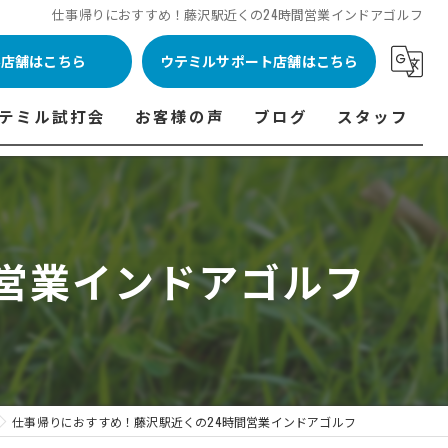
仕事帰りにおすすめ！藤沢駅近くの24時間営業インドアゴルフ
ル店舗はこちら
ウテミルサポート店舗はこちら
テミル試打会
お客様の声
ブログ
スタッフ
表
テミル試打会とは・・・
ウテミルインドア会員様の声
コラム
代表あいさつ
料金表
テミル試打会日程
フィッテイング・試打会参加者の声
営業インドアゴルフ
ルフ 料金表
ィッテイング・試打会 商品ラインナップ一覧
ル高崎店 料金表
ィッター紹介
 料金表
くある質問
ョンゴルフ Caddy 料金表
打会開催受付
仕事帰りにおすすめ！藤沢駅近くの24時間営業インドアゴルフ