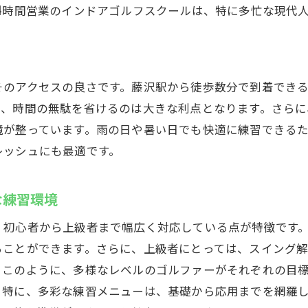
4時間営業のインドアゴルフスクールは、特に多忙な現代
者向けの安心サポートプラン
的に技術を磨ける練習プログラム
らでOK！レンタルクラブの利用方法
そのアクセスの良さです。藤沢駅から徒歩数分で到着でき
体験レッスンでスクールをお試し
も、時間の無駄を省けるのは大きな利点となります。さら
や家族と一緒に楽しく練習できる環境
境が整っています。雨の日や暑い日でも快適に練習できる
者に最適なインドアゴルフの魅力
レッシュにも最適です。
に最適！24時間営業のウテミル藤沢店でゴルフ練習
くまで利用可能！忙しい人に嬉しい営業時間
な練習環境
のペースで練習できる自由度の高さ
、初心者から上級者まで幅広く対応している点が特徴です
で時間を有効活用できる利便性
ることができます。さらに、上級者にとっては、スイング
を癒やす空間でリフレッシュ効果も抜群
。このように、多様なレベルのゴルファーがそれぞれの目
に立ち寄れる快適な施設環境
。特に、多彩な練習メニューは、基礎から応用までを網羅