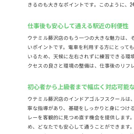
きるのも大きなポイントです。このように、2
初心
段階
仕事後も安心して通える駅近の利便性
手ぶ
ウテミル藤沢店のもう一つの大きな魅力は、
無料
いポイントです。電車を利用する方にとって
友人
いるため、天候に左右されずに練習できる環
初心
クセスの良さと環境の整備は、仕事後のリフ
仕事帰り
夜遅
初心者から上級者まで幅広く対応可能
自分
ウテミル藤沢店のインドアゴルフスクールは
駅近
寧な指導があり、基礎をしっかりと身につけ
疲れ
レーを客観的に見つめ直す機会を提供します
気軽
め、どなたでも安心して通うことができます