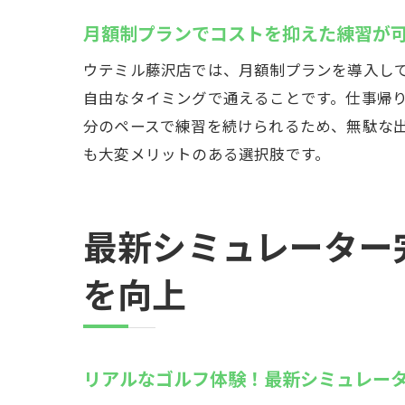
ライ
月額制プランでコストを抑えた練習が
いつ
ウテミル藤沢店では、月額制プランを導入し
駅近で便
自由なタイミングで通えることです。仕事帰
駅近
分のペースで練習を続けられるため、無駄な
アク
も大変メリットのある選択肢です。
周辺
通勤
駅周
最新シミュレーター
移動
を向上
初心者で
初心
専門
リアルなゴルフ体験！最新シミュレー
初心