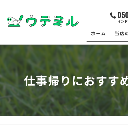
05
インド
ホーム
当店
サー
レッ
仕事帰りにおすす
練習
イベ
フィ
クラ