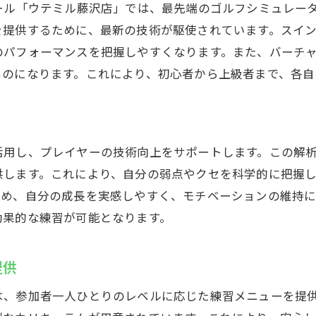
ール「ウテミル藤沢店」では、最先端のゴルフシミュレー
に馴染めるインドアゴルフの環境
を提供するために、最新の技術が駆使されています。スイ
して通える雰囲気作りの秘訣
のパフォーマンスを把握しやすくなります。また、バーチ
者が楽しく始められるゴルフ練習
ものになります。これにより、初心者から上級者まで、各自
活用し、プレイヤーの技術向上をサポートします。この解
供します。これにより、自分の弱点やクセを科学的に把握
ため、自分の成長を実感しやすく、モチベーションの維持に
効果的な練習が可能となります。
提供
は、参加者一人ひとりのレベルに応じた練習メニューを提