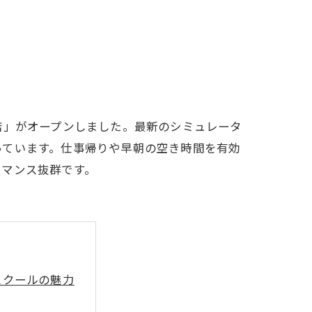
LFCLUB(スズヨンゴルフクラブ)料金表
有店 料金表
店」がオープンしました。最新のシミュレータ
っています。仕事帰りや早朝の空き時間を有効
ーマンス抜群です。
スクールの魅力