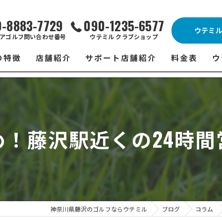
0-8883-7729
090-1235-6577
ウテミ
アゴルフ問い合わせ番号
ウテミル クラブショップ
の特徴
店舗紹介
サポート店舗紹介
料金表
ウ
ビス
ウテミル 藤沢店
シミュレーションゴルフ Caddy
藤沢店 料金
ウ
スン
ウテミル 浦安駅前店
Golfet亀有店
浦安駅前店 
ウ
め！藤沢駅近くの24時間
場
市原インドアゴルフ
スズヨンゴルフクラブ(SUZU4-GOLFCLUB)
市原インドアゴ
フ
ント
ウテミルスクール高崎店
ウテミルスクー
フ
ッティング
サポート店舗
よ
シミュレーシ
ブショップ
試
神奈川県藤沢のゴルフならウテミル
ブログ
コラム