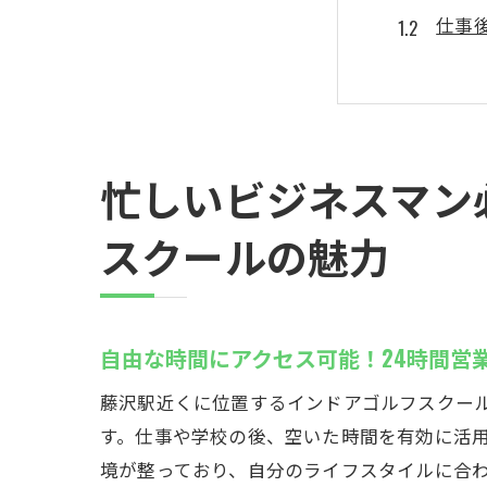
仕事
初心
スト
最新
月額
忙しいビジネスマン
最新シミ
スクールの魅力
リア
スイ
個々
自由な時間にアクセス可能！24時間営
初心
藤沢駅近くに位置するインドアゴルフスクール
専門
す。仕事や学校の後、空いた時間を有効に活
短期
境が整っており、自分のライフスタイルに合
初心者大