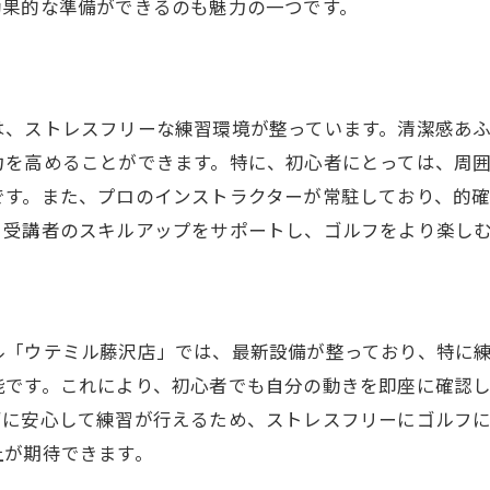
帰りに立ち寄りやすい立地の魅力
効果的な準備ができるのも魅力の一つです。
通い放題！コストパフォーマンス抜群のインドアゴルフス
制の魅力！自由な練習スタイルが可能
トを抑えた効率的なゴルフ練習法
は、ストレスフリーな練習環境が整っています。清潔感あ
放題プランで練習回数を気にせず通える
力を高めることができます。特に、初心者にとっては、周
ンの柔軟性が高い！自分に最適な選択を
です。また、プロのインストラクターが常駐しており、的
、受講者のスキルアップをサポートし、ゴルフをより楽し
利用でさらにお得になる料金体系
トに見合う充実したサービス内容
夜も安心！ウテミル藤沢店の柔軟な練習時間でスキルアッ
練習のメリットとその効果
ル「ウテミル藤沢店」では、最新設備が整っており、特に
能です。これにより、初心者でも自分の動きを即座に確認
の静かな環境でゆったりとした練習
ずに安心して練習が行えるため、ストレスフリーにゴルフ
時間営業だからこその柔軟なスケジュール
上が期待できます。
を選ばず練習できる利便性