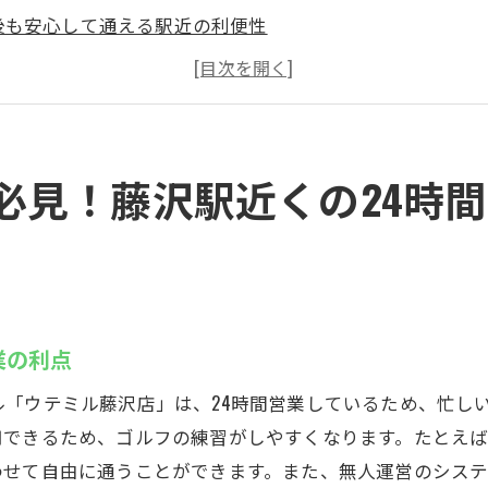
後も安心して通える駅近の利便性
者から上級者まで幅広く対応可能な練習環境
レスフリーな練習環境を提供
設備が揃う！魅力的な練習施設
制プランでコストを抑えた練習が可能
必見！藤沢駅近くの24時
ュレーター完備！ウテミル藤沢店で効率的にゴルフスキル
ルなゴルフ体験！最新シミュレーターの特徴
ング解析機を活用した技術向上法
のレベルに合わせた練習メニュー提供
業の利点
者でも安心して利用できるサポート体制
「ウテミル藤沢店」は、24時間営業しているため、忙し
インストラクターによる指導のメリット
用できるため、ゴルフの練習がしやすくなります。たとえ
間でのスキルアップを実現するために
わせて自由に通うことができます。また、無人運営のシス
歓迎！気軽に通える藤沢駅近くのインドアゴルフスクール