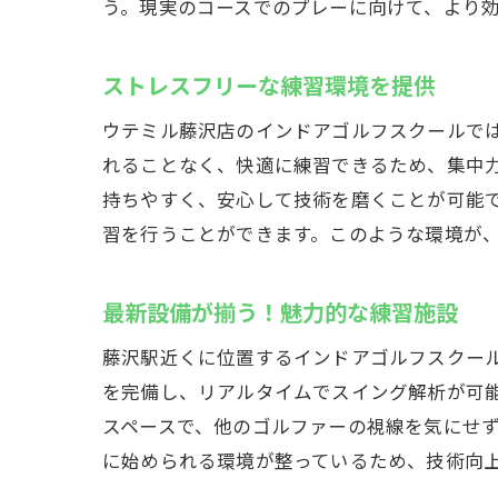
仕事
う。現実のコースでのプレーに向けて、より
月額制で
月額
ストレスフリーな練習環境を提供
コス
ウテミル藤沢店のインドアゴルフスクールで
通い
れることなく、快適に練習できるため、集中
プラ
持ちやすく、安心して技術を磨くことが可能
習を行うことができます。このような環境が
長期
コス
最新設備が揃う！魅力的な練習施設
早朝や深
早朝
藤沢駅近くに位置するインドアゴルフスクー
を完備し、リアルタイムでスイング解析が可
深夜
スペースで、他のゴルファーの視線を気にせ
24
に始められる環境が整っているため、技術向
時間