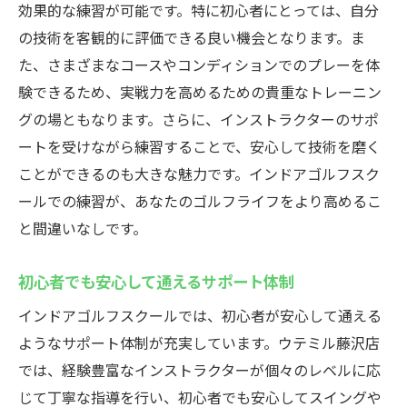
効果的な練習が可能です。特に初心者にとっては、自分
ウテミル藤沢店で健康維持とゴルフ上達を両立
の技術を客観的に評価できる良い機会となります。ま
しよう
た、さまざまなコースやコンディションでのプレーを体
ゴルフを通じた健康管理のススメ
験できるため、実戦力を高めるための貴重なトレーニン
ストレス解消に最適なゴルフ練習
グの場ともなります。さらに、インストラクターのサポ
健康とスキル向上を両立する方法
ートを受けながら練習することで、安心して技術を磨く
ゴルフがもたらすメンタルヘルスへの効果
ことができるのも大きな魅力です。インドアゴルフスク
ールでの練習が、あなたのゴルフライフをより高めるこ
継続的な練習がもたらす健康効果
と間違いなしです。
健康維持に役立つインドアゴルフの魅力
初心者でも安心して通えるサポート体制
インドアゴルフスクールでは、初心者が安心して通える
ようなサポート体制が充実しています。ウテミル藤沢店
では、経験豊富なインストラクターが個々のレベルに応
じて丁寧な指導を行い、初心者でも安心してスイングや