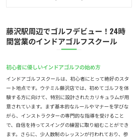
方法
藤沢駅からのアクセスが便利な理由
シミュレーションゴルフの特徴と魅力
藤沢駅周辺でゴルフデビュー！24時
初心者でも安心して通えるサポート体制
間営業のインドアゴルフスクール
インドアゴルフでの練習がオススメな理由
ウテミル藤沢店で始める初心者向けゴルフレッ
スンの魅力
初心者に優しいインドアゴルフの始め方
初心者向けレッスンの内容と特長
インドアゴルフスクールは、初心者にとって絶好のスタ
専門インストラクターによるパーソナライ
ート地点です。ウテミル藤沢店では、初めてゴルフを体
ズ指導
験する方に向けて、特別に設計されたカリキュラムが用
最新機器を使った効果的な練習方法
意されています。まず基本的なルールやマナーを学びな
初心者が陥りやすいミスとその解決策
がら、インストラクターの専門的な指導を受けること
で、自信を持ってスイングの練習に取り組むことができ
レッスンを通じた自信のつけ方
ます。さらに、少人数制のレッスンが行われており、参
受講生の声から見るレッスンの効果