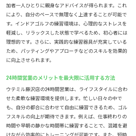
加者一人ひとりに親身なアドバイスが得られます。これ
忙しいあなたに最適！藤沢駅近くのインドアゴ
により、自分のペースで無理なく上達することが可能で
ルフスクールで上達
す。インドアゴルフの練習環境は、心理的なストレスを
時間を有効に使うゴルフ練習法
軽減し、リラックスした状態で学べるため、初心者には
仕事帰りでも気軽に立ち寄れる環境
理想的です。さらに、実践的な練習器具が充実している
短期間で技術向上が期待できるプログラム
ため、パッティングやアプローチなどのスキルを効果的
忙しいスケジュールでも続けられる秘訣
に向上させられます。
24時間営業の強みを最大限に活かす
24時間営業のメリットを最大限に活用する方法
月額制プランの活用方法
ウテミル藤沢店の24時間営業は、ライフスタイルに合わ
最新シミュレーター完備のウテミル藤沢店で快
せた柔軟な練習環境を提供します。忙しい日々の中で
適ゴルフ練習
も、自分の都合に合わせて自由に練習できるため、ゴル
最新シミュレーターでの練習が可能な理由
フスキルの向上が期待できます。例えば、仕事終わりの
リアルなコース体験がもたらす効果
時間や早朝の静かな時間帯に練習することで、混雑を避
スイング解析機を使った技術向上
けながら効率的にトレーニングが可能です。また、短時