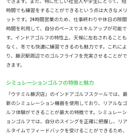
初めてでも心配無用のサポート体制
できます。また、特に忙しい社会人や学生にとって、短
時間でも練習をすることができるという点は大きなメリ
初心者向けプログラムの詳細
ットです。24時間営業のため、仕事終わりや休日の隙間
安心して練習できる環境作り
時間を利用して、自分のペースでスキルアップが可能で
口コミで人気のゴルフレッスン
す。インドアゴルフの特性上、天候に左右されることも
初心者が上達するためのヒント
なく、冬でも快適に練習できるのも魅力です。これによ
受講者の実体験から学ぶスキル向上法
り、藤沢駅周辺でのゴルフライフを充実させることがで
藤沢駅から徒歩圏内！インドアゴルフスクール
きます。
の便利な利用方法
徒歩で通える便利さを活かす方法
シミュレーションゴルフの特徴と魅力
通勤ついでに立ち寄れるメリット
「ウテミル藤沢店」のインドアゴルフスクールでは、最
藤沢駅周辺の利便性を最大限に活用
新のシミュレーション機器を使用しており、リアルなゴ
ルフ体験ができることが最大の特徴です。シミュレーシ
徒歩圏内の魅力を再発見
ョンゴルフでは、自分のスイングを正確に把握し、リア
便利な立地条件でゴルフを楽しむ
ルタイムでフィードバックを受けることができるため、
通いやすさがもたらす練習効果