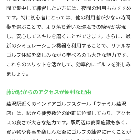
シミュレーション練習のメリットと効果
間で集中して練習したい方には、夜間の利用もおすすめ
快適に練習できる設備の紹介
です。特に初心者にとっては、他の利用者が少ない時間
最新技術を活用したゴルフ練習の未来
帯を選ぶことで、より落ち着いた環境での練習が実現
し、安心してスキルを磨くことができます。さらに、最
24時間営業のインドアゴルフスクールで藤沢駅
新のシミュレーション機器を利用することで、リアルな
から通いやすい
ゴルフ体験を楽しみながら学べるのも大きな魅力です。
藤沢駅からのアクセスの良さを活かす
これらのメリットを活かして、効率的にゴルフを楽しみ
早朝や深夜でも利用可能なメリット
ましょう。
通勤途中での立ち寄りが可能な理由
藤沢エリアでの利便性を追求
藤沢駅からのアクセスが便利な理由
快適に通える環境の整備
藤沢駅近くのインドアゴルフスクール「ウテミル藤沢
24時間営業の活用術
店」は、駅から徒歩数分の距離に位置しており、アクセ
初心者も安心！ウテミル藤沢店でゴルフスキル
スの良さが大きな魅力です。駅周辺は商業施設も多く、
を磨こう
買い物や食事を楽しんだ後にゴルフの練習に行くことが