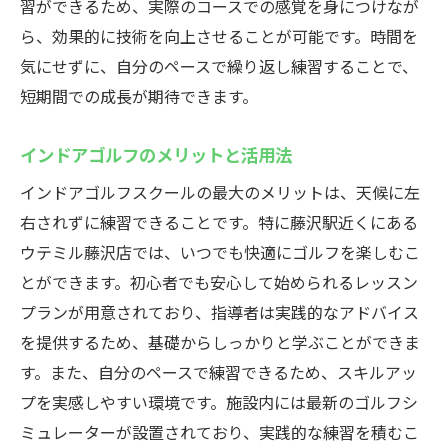
習ができるため、実際のコースでの感覚を身につけなが
シミュレーターを使った効果的な練習方法
ら、効果的に技術を向上させることが可能です。時間を
実際のゴルフコースを再現したシミュレー
気にせずに、自分のペースで繰り返し練習することで、
ション体験
短期間での成長が期待できます。
データ分析で自分の弱点を克服しよう
テクノロジーを活用したパフォーマンス向
インドアゴルフのメリットと活用法
上法
インドアゴルフスクールの最大のメリットは、天候に左
シミュレーターを活用した個別指導の特徴
右されずに練習できることです。特に藤沢駅近くにある
仕事帰りでもOK！インドアゴルフスクールで効
ウテミル藤沢店では、いつでも快適にゴルフを楽しむこ
率的にスキルアップ
とができます。初心者でも安心して始められるレッスン
仕事終わりにリフレッシュ！ゴルフの魅力
プランが用意されており、指導者は実践的なアドバイス
忙しいビジネスマンに最適な時短練習法
を提供するため、基礎からしっかりと学ぶことができま
効率的なスキル向上のための集中プログラ
す。また、自分のペースで練習できるため、スキルアッ
ム
プを実感しやすい環境です。施設内には最新のゴルフシ
ミュレーターが設置されており、実践的な練習を積むこ
スキルを効率的に伸ばすための計画的練習