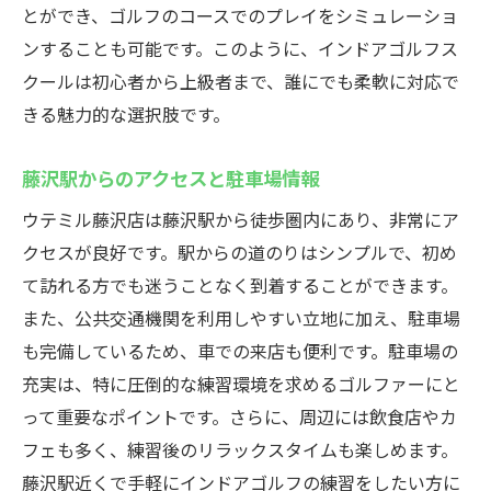
とができ、ゴルフのコースでのプレイをシミュレーショ
仕事のストレスを解消するゴルフの効果
ンすることも可能です。このように、インドアゴルフス
夕方からのプライベートレッスンの利点
クールは初心者から上級者まで、誰にでも柔軟に対応で
ゴルフ初心者必見！藤沢駅で24時間営業のイン
きる魅力的な選択肢です。
ドアゴルフスクールウテミル
初めての方におすすめの体験コース
藤沢駅からのアクセスと駐車場情報
初心者専用レッスンプログラムの詳細
ウテミル藤沢店は藤沢駅から徒歩圏内にあり、非常にア
基礎からしっかり学べるカリキュラム紹介
クセスが良好です。駅からの道のりはシンプルで、初め
初心者でも安心のサポート体制
て訪れる方でも迷うことなく到着することができます。
初級者向けのゴルフクラブ選びのポイント
また、公共交通機関を利用しやすい立地に加え、駐車場
も完備しているため、車での来店も便利です。駐車場の
インドアから始めるゴルフのステップアッ
充実は、特に圧倒的な練習環境を求めるゴルファーにと
プ法
って重要なポイントです。さらに、周辺には飲食店やカ
藤沢駅近くのウテミルで24時間いつでもゴルフ
フェも多く、練習後のリラックスタイムも楽しめます。
練習を楽しもう
藤沢駅近くで手軽にインドアゴルフの練習をしたい方に