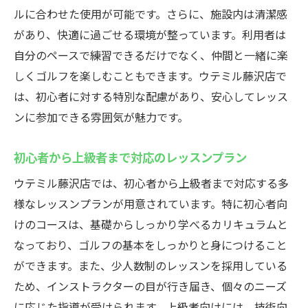
ー紹介
ルに合わせた使用が可能です。さらに、施設内は清潔感
があり、快適に過ごせる環境が整っています。利用者は
インストラクターの専門指導で短期上達
自分のペースで練習できるだけでなく、仲間と一緒に楽
忙しい日常に癒しを与えるインドアゴルフ
しくゴルフを楽しむこともできます。ウテミル藤沢店で
初心者も安心！藤沢駅で通い放題のインドアゴ
は、初心者に対する特別な配慮があり、安心してレッス
ルフスクールウテミルの魅力
ンに参加できる雰囲気が魅力です。
初心者歓迎！安心して始められるゴルフレ
ッスン
初心者から上級者まで対応のレッスンプラン
手ぶらでOK！レンタルサービスの充実
ウテミル藤沢店では、初心者から上級者まで対応する多
インドアゴルフの基礎知識と始め方
様なレッスンプランが用意されています。特に初心者向
初めての人向けの無料体験プラン
けのコースは、基礎からしっかり学べるカリキュラムと
初級者向けの練習プランとステップアップ
なっており、ゴルフの基本をしっかりと身につけること
方法
ができます。また、少人数制のレッスンを採用している
友人と一緒に始める楽しさと安心感
ため、インストラクターの目が行き届き、個々のニーズ
に応じた指導が受けられます。上級者向けには、技術向
深夜でもゴルフ練習！藤沢駅近くのインドアゴ