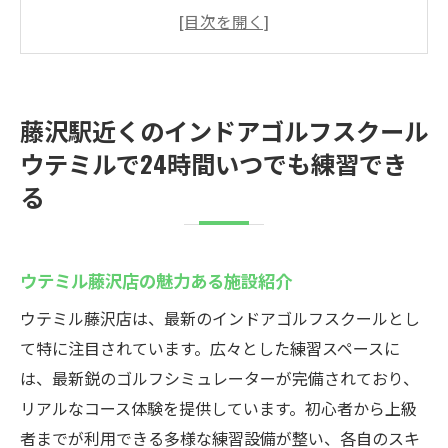
初心者から上級者まで対応のレッスンプラ
ン
24時間営業を活用したゴルフの練習術
インドアゴルフのメリットと活用法
藤沢駅近くのインドアゴルフスクール
藤沢駅からのアクセスと駐車場情報
ウテミルで24時間いつでも練習でき
会員プランの種類と特典を詳しく解説
る
忙しいあなたに朗報！24時間営業のインドアゴ
ルフスクールウテミルで技術向上
時間を有効活用！深夜練習のススメ
ウテミル藤沢店の魅力ある施設紹介
仕事帰りにぴったり！ストレス解消に最適
ウテミル藤沢店は、最新のインドアゴルフスクールとし
なゴルフ
て特に注目されています。広々とした練習スペースに
効率的なスキルアップをサポートするプロ
は、最新鋭のゴルフシミュレーターが完備されており、
グラム
リアルなコース体験を提供しています。初心者から上級
パーソナライズされたトレーニングメニュ
者までが利用できる多様な練習設備が整い、各自のスキ