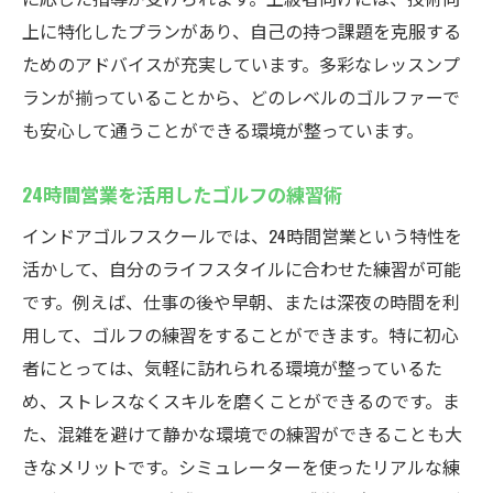
上に特化したプランがあり、自己の持つ課題を克服する
ルフスクールが便利
ためのアドバイスが充実しています。多彩なレッスンプ
夜間練習で得られる集中力と効果
ランが揃っていることから、どのレベルのゴルファーで
24時間営業ならではの快適さと自由度
も安心して通うことができる環境が整っています。
夜型のライフスタイルに適したゴルフの楽
しみ方
24時間営業を活用したゴルフの練習術
深夜利用者が語る、夜のインドアゴルフの
インドアゴルフスクールでは、24時間営業という特性を
魅力
活かして、自分のライフスタイルに合わせた練習が可能
安全で快適な深夜練習のためのポイント
です。例えば、仕事の後や早朝、または深夜の時間を利
深夜でも安心のサポート体制
用して、ゴルフの練習をすることができます。特に初心
ウテミル藤沢店で最新シミュレーターを使った
者にとっては、気軽に訪れられる環境が整っているた
インドアゴルフ体験
め、ストレスなくスキルを磨くことができるのです。ま
最新技術でリアルを追求！シミュレーター
た、混雑を避けて静かな環境での練習ができることも大
の魅力
きなメリットです。シミュレーターを使ったリアルな練