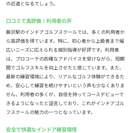
の近道となるでしょう。
長時間滞在してもリラックスできる施設
プライベート空間で密度の高い練習
口コミで高評価！利用者の声
駅近の利便性を活かした練習計画
藤沢駅のインドアゴルフスクールでは、多くの利用者か
仕事帰りに通える藤沢駅のインドアゴルフスク
ら高評価を得ています。特に、初心者から上級者まで幅
ールウテミルで上達を目指そう
広いニーズに応えられる個別指導が好評です。利用者
仕事終わりでも疲れないアクセスの良さ
は、プロコーチの的確なアドバイスを受けながら、短期
効率的な練習でスキル向上をサポート
間でゴルフスキルを向上させたと感じています。また、
通いやすさが続けやすさに繋がる理由
最新の練習環境により、リアルなゴルフ体験ができるた
多忙な方にも優しい柔軟な時間設定
め、安心して練習を続けやすいという声も少なくありま
スキルアップを目指すための最適環境
せん。利用者の多くが、自信を持ってコースデビューで
きるようになったと証言しており、これがインドアゴル
プロの指導で確実に上達する方法
フスクールの魅力の一つとなっています。
安全で快適なインドア練習環境