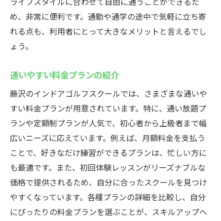
ライフスタイルに合わせて自由に通うことができるた
初心者でも安心！藤沢駅近くのインドアゴルフ
め、非常に便利です。通勤や通学の途中で気軽に立ち寄
スクールで無料体験
れる点も、利用者にとって大きなメリットと言えるでし
初めてでも安心の無料体験プログラム
ょう。
体験レッスンでわかるスクールの良さ
通いやすい料金プランの紹介
インストラクターの手厚いサポート
藤沢のインドアゴルフスクールでは、さまざまな通いや
一人ひとりに合わせた指導方針
すい料金プランが用意されています。特に、通い放題プ
初心者が楽しく始められる練習内容
ランや定額制プランが人気で、初心者から上級者まで幅
無料体験で知るスクールの魅力
広いニーズに応えています。例えば、月額料金を支払う
藤沢駅のインドアゴルフスクールで24時間快適
ことで、好きなだけ練習ができるプランは、忙しい方に
にゴルフスキル向上
も最適です。また、初回体験レッスンがリーズナブルな
快適な室内環境で集中して練習
価格で提供されるため、自分に合ったスクールを見つけ
自由に使える時間帯での充実した練習
やすくなっています。各種プランの詳細を比較し、自分
初心者から上級者まで対応の指導法
にぴったりの料金プランを選ぶことが、スキルアップへ