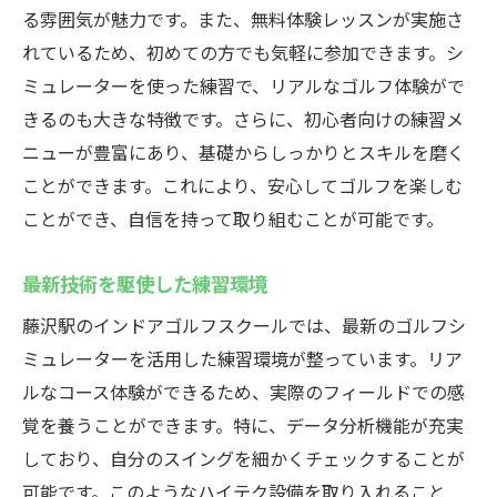
る雰囲気が魅力です。また、無料体験レッスンが実施さ
自由な時間に練習できる便利さ
れているため、初めての方でも気軽に参加できます。シ
プロ仕様の設備で効率的なスキルアップ
ミュレーターを使った練習で、リアルなゴルフ体験がで
初心者大歓迎！藤沢駅近くのインドアゴルフス
きるのも大きな特徴です。さらに、初心者向けの練習メ
クールで手軽に練習
ニューが豊富にあり、基礎からしっかりとスキルを磨く
初心者でも安心のサポート体制
ことができます。これにより、安心してゴルフを楽しむ
無料体験レッスンで気軽に始められる
ことができ、自信を持って取り組むことが可能です。
初めての方にも分かりやすい指導内容
最新技術を駆使した練習環境
スムーズに技術を習得できる環境
インストラクターの丁寧な指導が評判
藤沢駅のインドアゴルフスクールでは、最新のゴルフシ
始めやすい費用設定とお得なプラン
ミュレーターを活用した練習環境が整っています。リア
ルなコース体験ができるため、実際のフィールドでの感
最新シミュレーター完備のインドアゴルフスク
覚を養うことができます。特に、データ分析機能が充実
ールウテミルでスキルアップ
しており、自分のスイングを細かくチェックすることが
リアルなコース体験が可能なシミュレータ
可能です。このようなハイテク設備を取り入れること