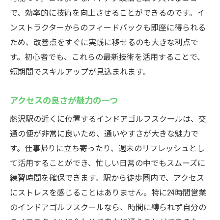
ー
で、効率的に技術を向上させることができるのです。イ
スイング解析で技術向上をサポート
ンストラクターからのフィードバックも即座に得られる
個別フォローで効果的にスキルを磨く
ため、改善点をすぐに実践に移せるのも大きな利点で
専用機器を使った緻密な分析
す。初心者でも、これらの最新技術を活用することで、
プロの指導を受けながら実践的な練習
短期間でスキルアップが見込まれます。
最新設備で楽しむインドアゴルフの魅力
アクセスの良さが魅力の一つ
藤沢駅の24時間営業インドアゴルフスクールで
効率的な練習を
藤沢駅の近くに位置するインドアゴルフスクールは、交
スケジュールに合わせた柔軟な練習プラン
通の便が非常に良いため、通いやすさが大きな魅力で
す。仕事帰りに立ち寄ったり、週末のリフレッシュとし
短時間でも充実した練習を実現
て活用することができ、忙しい日常の中でもスムーズに
仕事と趣味を両立できる環境作り
練習時間を確保できます。駅から徒歩圏内で、アクセス
無駄のない練習法で効率的に上達
にストレスを感じることはありません。特に24時間営業
利用者に合わせた個別指導の重要性
のインドアゴルフスクールなら、時間に縛られず自分の
24時間営業がもたらす便利さと効果