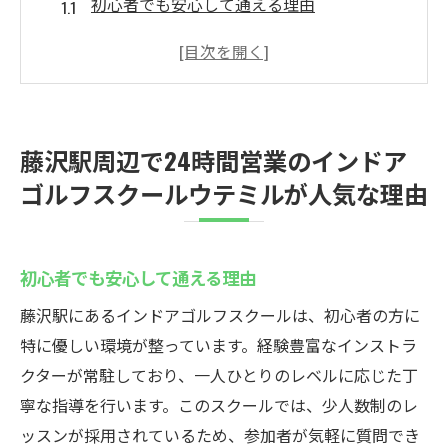
初心者でも安心して通える理由
最新技術を駆使した練習環境
アクセスの良さが魅力の一つ
通いやすい料金プランの紹介
口コミで高評価！利用者の声
藤沢駅周辺で24時間営業のインドア
安全で快適なインドア練習環境
ゴルフスクールウテミルが人気な理由
仕事帰りにも最適！24時間営業のインドアゴル
フスクールウテミルの魅力
忙しい現代人にぴったりの柔軟なスケジュ
初心者でも安心して通える理由
ール
藤沢駅にあるインドアゴルフスクールは、初心者の方に
24時間営業のメリットを最大限に活用
特に優しい環境が整っています。経験豊富なインストラ
仕事後でもリフレッシュできる練習環境
クターが常駐しており、一人ひとりのレベルに応じた丁
初心者から上級者まで対応可能なレッスン
寧な指導を行います。このスクールでは、少人数制のレ
プラン
ッスンが採用されているため、参加者が気軽に質問でき