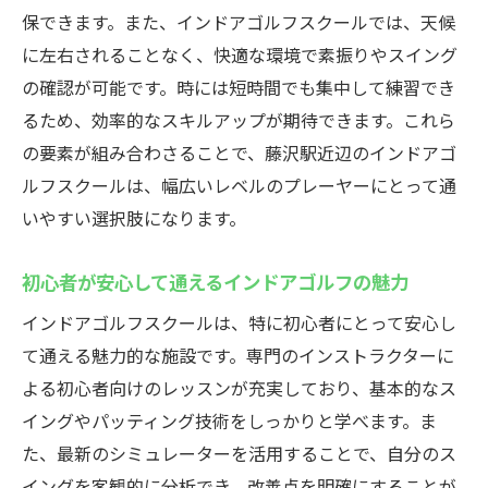
効率よくゴルフスキルを磨くコツ
保できます。また、インドアゴルフスクールでは、天候
に左右されることなく、快適な環境で素振りやスイング
ウテミル藤沢店の設備とサービスの魅力
の確認が可能です。時には短時間でも集中して練習でき
忙しい日々に最適な24時間営業の活用法
るため、効率的なスキルアップが期待できます。これら
初心者必見！インドアゴルフスクールでゴルフ
の要素が組み合わさることで、藤沢駅近辺のインドアゴ
スキルを効率的にアップ
ルフスクールは、幅広いレベルのプレーヤーにとって通
初心者向けレッスンの特徴とメリット
いやすい選択肢になります。
ゴルフスキルを効率的に向上させる秘訣
プライベートレッスンでの成功例
初心者が安心して通えるインドアゴルフの魅力
短期間でのスキルアップを目指すために
インドアゴルフスクールは、特に初心者にとって安心し
初心者でも安心して始められるポイント
て通える魅力的な施設です。専門のインストラクターに
ウテミル藤沢店のサポート体制とは
よる初心者向けのレッスンが充実しており、基本的なス
イングやパッティング技術をしっかりと学べます。ま
仕事帰りにスイングを磨く藤沢駅近くのインド
た、最新のシミュレーターを活用することで、自分のス
アゴルフスクールの利用法
イングを客観的に分析でき、改善点を明確にすることが