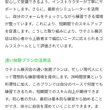
安心して受講できるよう、インストラクターが丁寧にサ
ウテミル藤沢店の設備紹介
ポートします。さらに、最新のシミュレーターを活用
シミュレーターでの練習がもたらす成果
し、自分のフォームをチェックしながら練習できる環境
無料体験レッスンで安心スタート藤沢駅のイン
が整っています。これにより、短期間でのスキルアップ
ドアゴルフスクールウテミルを試そう
を促進します。こうした取り組みにより、ウテミル藤沢
無料体験レッスンの流れと内容紹介
店は初心者から上級者まで幅広いニーズに応えられるゴ
体験から始める安心のゴルフスタート
ルフスクールとして評価されています。
ウテミル藤沢店の体験レッスンの特長
通い放題プランの活用法
無料体験でわかるスクールの雰囲気
ウテミル藤沢店の通い放題プランは、忙しい現代人にと
コーチとの相性を確認するポイント
って理想的な練習環境を提供します。24時間営業という
体験レッスンを活用した選び方
利便性に加え、このプランでは自分のペースで何度でも
スキルアップを目指すなら藤沢駅のインドアゴ
練習できるため、短期間でのスキル向上が期待できま
ルフスクールウテミルが最適
す。初心者の方は、最初は基本的な練習から始めること
スキルアップのための効果的なプラン
ができ、徐々に自信を深めていくことができます。ま