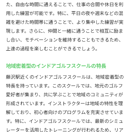
個別指導のメリットと成果
た、自由な時間に通えることで、仕事の合間や休日を利
ウテミル藤沢店の評判と口コミ
用した練習が可能です。特に、平日の夜や週末などの混
目標に応じたレッスンの選び方
雑を避けた時間帯に通うことで、より集中した練習が実
現します。さらに、仲間と一緒に通うことで相互に励ま
短期間で成果を出すためのポイント
し合い、モチベーションを維持することもできるため、
スキルアップをサポートする環境
上達の過程を楽しむことができるでしょう。
初心者でも安心24時間営業のインドアゴルフス
クールウテミル藤沢で始める
地域密着型のインドアゴルフスクールの特長
初心者に特化したレッスン内容
藤沢駅近くのインドアゴルフスクールは、地域密着型の
24時間営業がもたらす安心感
特長を持っています。このスクールでは、地元のゴルフ
設備やコーチのサポート体制
愛好者が集まり、共に学ぶことで地域のコミュニティが
長く続けられる練習環境の特長
形成されています。インストラクターは地域の特性を理
ウテミル藤沢店の初心者向けプログラム
解しており、初心者向けのプログラムを充実させていま
初めてでも続けやすい理由
す。特に、インドアゴルフスクールでは、最新のシミュ
レーターを活用したトレーニングが行われるため、リア