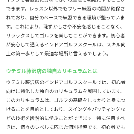
仕事帰りにリフレッシュするゴルフの楽し
できます。レッスン以外でもフリー練習の時間が確保さ
み方
れており、自分のペースで練習できる環境が整っていま
スイング基礎を固める練習メニュー
す。これにより、恥ずかしさや不安を感じることなく、
短時間で効果を上げるトレーニング法
リラックスしてゴルフを楽しむことができます。初心者
仕事の疲れを癒すゴルフの魅力
が安心して通えるインドアゴルフスクールは、スキル向
職場からのアクセスが良い理由
上の第一歩として最適な場所と言えるでしょう。
ウテミル藤沢店でのリラックス法
ウテミル藤沢店の独自カリキュラムとは
最新シミュレーターでリアルな練習体験藤沢駅
のインドアゴルフスクールの魅力
ウテミル藤沢店のインドアゴルフスクールでは、初心者
最新技術を駆使したシミュレーターの特長
向けに特化した独自のカリキュラムを展開しています。
このカリキュラムは、ゴルフの基礎をしっかりと身につ
リアルなコース体験ができる理由
けることを目的としており、スイングやパッティングな
シミュレーターを活用した効果的な練習方
どの技術を段階的に学ぶことができます。特に注目すべ
法
きは、個々のレベルに応じた個別指導です。初心者でも
技術向上に役立つ解析データの活用法