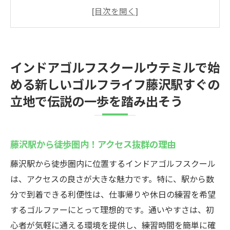
藤沢駅から徒歩圏内！アクセス抜群の理由
初心者が安心して通えるインドアゴルフの
魅力
ウテミル藤沢店の独自カリキュラムとは
インドアゴルフスクールウテミルで始
通い放題プランの活用法
める新しいゴルフライフ藤沢駅すぐの
地域密着型のインドアゴルフスクールの特
立地で伝説の一歩を踏み出そう
長
ゴルフを始めるための第一歩を踏み出そう
24時間営業の魅力とは？藤沢駅のインドアゴル
藤沢駅から徒歩圏内！アクセス抜群の理由
フスクールウテミルを徹底解説
藤沢駅から徒歩圏内に位置するインドアゴルフスクール
24時間営業の便利さを最大限に活用する方
は、アクセスの良さが大きな魅力です。特に、駅から数
法
分で到着できる利便性は、仕事帰りや休日の練習を希望
夜間や早朝でも快適に練習できる環境
するゴルファーにとって理想的です。通いやすさは、初
時間を気にせずに練習できる安心感
心者が気軽に通える環境を提供し、練習時間を簡単に確