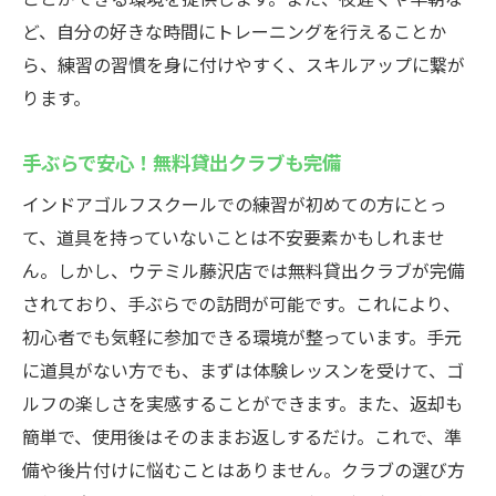
通い放題プランで練習量を増やす
ど、自分の好きな時間にトレーニングを行えることか
コストを抑えてゴルフを学べる
ら、練習の習慣を身に付けやすく、スキルアップに繋が
初心者に優しいリーズナブルなスタート
ります。
長期利用でさらにお得なプラン
費用対効果を最大限に
手ぶらで安心！無料貸出クラブも完備
初心者でも安心藤沢駅近くにあるインドアゴル
インドアゴルフスクールでの練習が初めての方にとっ
フスクールウテミル藤沢店の通い放題プラン
て、道具を持っていないことは不安要素かもしれませ
何度でも練習できる通い放題の魅力
ん。しかし、ウテミル藤沢店では無料貸出クラブが完備
されており、手ぶらでの訪問が可能です。これにより、
初心者向けプランで安心のスタート
初心者でも気軽に参加できる環境が整っています。手元
スキルアップを目指す最適な環境
に道具がない方でも、まずは体験レッスンを受けて、ゴ
自分のペースで上達できるプラン
ルフの楽しさを実感することができます。また、返却も
充実した施設を低コストで利用
簡単で、使用後はそのままお返しするだけ。これで、準
初心者から上級者までカバーする内容
備や後片付けに悩むことはありません。クラブの選び方
手ぶらで気軽にゴルフ藤沢駅近くのウテミル藤