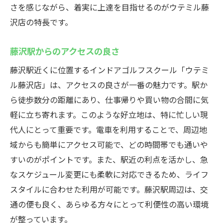
さを感じながら、着実に上達を目指せるのがウテミル藤
少人数制のレッスンで集中できる
沢店の特長です。
パーソナライズされたトレーニング
藤沢駅近くでインドアゴルフを始めるならウテ
藤沢駅からのアクセスの良さ
ミル藤沢店初心者向けの環境が整った施設
藤沢駅近くに位置するインドアゴルフスクール「ウテミ
駅近で便利な立地
ル藤沢店」は、アクセスの良さが一番の魅力です。駅か
初心者に特化したサポート体制
ら徒歩数分の距離にあり、仕事帰りや買い物の合間に気
最新設備を完備した快適環境
軽に立ち寄れます。このような好立地は、特に忙しい現
皆が満足する豊富なプラン
代人にとって重要です。電車を利用することで、周辺地
個々に合わせたレッスン内容
域からも簡単にアクセス可能で、どの時間帯でも通いや
気軽に始められるゴルフライフ
すいのがポイントです。また、駅近の利点を活かし、急
なスケジュール変更にも柔軟に対応できるため、ライフ
スタイルに合わせた利用が可能です。藤沢駅周辺は、交
通の便も良く、あらゆる方々にとって利便性の高い環境
が整っています。