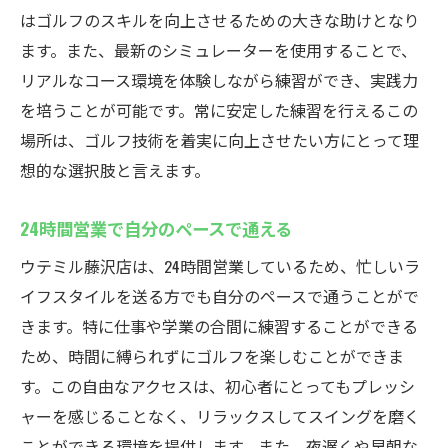
はゴルフのスキルを向上させるための大きな助けとなり
必要なものは全てレンタル可能
ます。また、最新のシミュレーターを使用することで、
ゴルフスキル向上に最適な環境
リアルなコース環境を体験しながら練習ができ、実践力
忙しい方に最適藤沢駅近くのウテミル藤沢店24
を培うことが可能です。常に安定した練習を行えるこの
時間営業のインドアゴルフスクール
場所は、ゴルフ技術を着実に向上させたい方にとって理
仕事帰りにも通いやすい立地
想的な選択肢と言えます。
早朝でも夜遅くでも練習可能
短時間で効率的な練習が可能
24時間営業で自分のペースで通える
個々のスケジュールに合わせた利用が可能
ウテミル藤沢店は、24時間営業しているため、忙しいラ
混雑時を避けた静かな練習環境
イフスタイルを送る方でも自分のペースで通うことがで
仕事と趣味を両立できる柔軟な営業時間
きます。特に仕事や学業の合間に練習することができる
ため、時間に縛られずにゴルフを楽しむことができま
コストパフォーマンス抜群ウテミル藤沢店でイ
す。この自由なアクセスは、初心者にとってもプレッシ
ンドアゴルフを楽しむ地域最安値の料金プラン
ャーを感じることなく、リラックスしてスイングを磨く
リーズナブルな料金設定
ことができる環境を提供します。また、夜遅くや早朝な