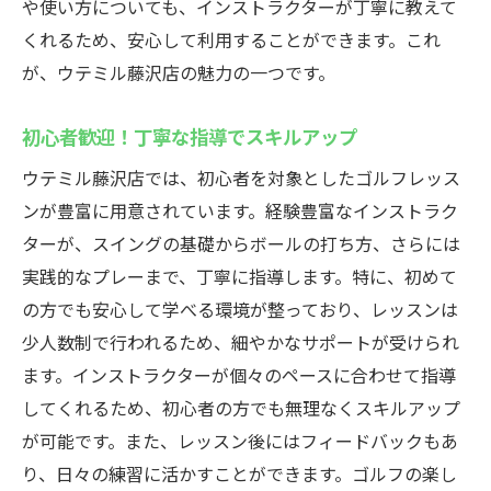
や使い方についても、インストラクターが丁寧に教えて
沢店無料貸出クラブで始めるインドアゴルフ
くれるため、安心して利用することができます。これ
手軽に始められるゴルフ環境
が、ウテミル藤沢店の魅力の一つです。
クラブやシューズもレンタル可能
初心者歓迎！丁寧な指導でスキルアップ
初心者でも安心の手ぶら対応
ウテミル藤沢店では、初心者を対象としたゴルフレッス
準備不要でそのまま練習開始
ンが豊富に用意されています。経験豊富なインストラク
どんな時でも気軽に訪問可能
ターが、スイングの基礎からボールの打ち方、さらには
すぐに練習できる便利さ
実践的なプレーまで、丁寧に指導します。特に、初めて
24時間営業のインドアゴルフスクールウテミル
の方でも安心して学べる環境が整っており、レッスンは
藤沢店で自分のペースでスキルアップ
少人数制で行われるため、細やかなサポートが受けられ
自由な時間に通える24時間営業
ます。インストラクターが個々のペースに合わせて指導
個々のペースでスキル向上
してくれるため、初心者の方でも無理なくスキルアップ
ライフスタイルに合わせた通い方
が可能です。また、レッスン後にはフィードバックもあ
混雑を避けた快適な練習環境
り、日々の練習に活かすことができます。ゴルフの楽し