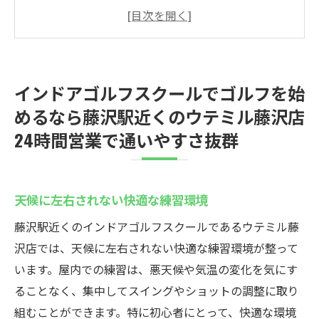
天候に左右されない快適な練習環境
24時間営業で自分のペースで通える
手ぶらで安心！無料貸出クラブも完備
初心者歓迎！丁寧な指導でスキルアップ
インドアゴルフスクールでゴルフを始
藤沢駅からのアクセスの良さ
めるなら藤沢駅近くのウテミル藤沢店
多様なプランでライフスタイルに合わせた
24時間営業で通いやすさ抜群
利用が可能
初心者に優しいインドアゴルフスクールウテミ
ル藤沢店の魅力を徹底解説無料貸出クラブが便
天候に左右されない快適な練習環境
利
藤沢駅近くのインドアゴルフスクールであるウテミル藤
初めての方も安心のレッスン内容
沢店では、天候に左右されない快適な練習環境が整って
クラブを持っていなくてもOK
います。屋内での練習は、悪天候や気温の変化を気にす
地域最安値の料金で始めるゴルフ
ることなく、集中してスイングやショットの調整に取り
専門インストラクターによる個別指導
組むことができます。特に初心者にとって、快適な環境