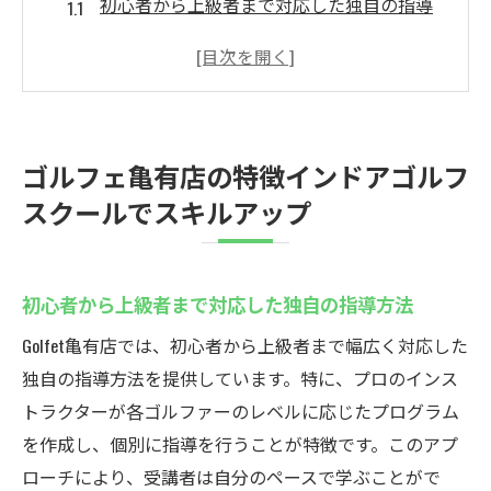
初心者から上級者まで対応した独自の指導
方法
ゴルフシミュレーターを使った効率的なス
イング分析
個別指導で自分のペースに合ったレッスン
ゴルフェ亀有店の特徴インドアゴルフ
最新設備を活用したデータ重視の練習環境
スクールでスキルアップ
練習を継続するためのモチベーション維持
方法
ゴルフェ亀有店での成功体験とゴルフ仲間
初心者から上級者まで対応した独自の指導方法
作り
Golfet亀有店では、初心者から上級者まで幅広く対応した
徒歩2分の便利さ亀有のインドアゴルフスクール
独自の指導方法を提供しています。特に、プロのインス
の魅力
トラクターが各ゴルファーのレベルに応じたプログラム
駅近で通いやすいロケーションのメリット
を作成し、個別に指導を行うことが特徴です。このアプ
時間を有効活用したゴルフレッスンの効率
ローチにより、受講者は自分のペースで学ぶことがで