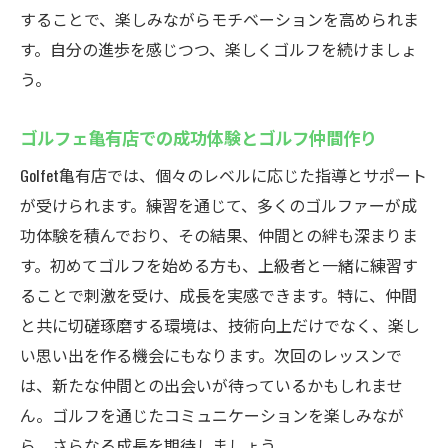
自分のペースでスキルアップするための工
することで、楽しみながらモチベーションを高められま
夫
す。自分の進歩を感じつつ、楽しくゴルフを続けましょ
集中して練習できる快適なスタジオ環境
う。
効率的なレッスンで成果を出すための秘訣
ゴルフェ亀有店での成功体験とゴルフ仲間作り
ゴルフスキルの向上に向けた具体的なステ
ップ
Golfet亀有店では、個々のレベルに応じた指導とサポート
が受けられます。練習を通じて、多くのゴルファーが成
天候に左右されない亀有のインドアゴルフスク
功体験を積んでおり、その結果、仲間との絆も深まりま
ールGolfetの利点
す。初めてゴルフを始める方も、上級者と一緒に練習す
天候を気にせずに練習できる安定した環境
ることで刺激を受け、成長を実感できます。特に、仲間
年間を通じた計画的なスキルアップが可能
と共に切磋琢磨する環境は、技術向上だけでなく、楽し
インドア施設がもたらす快適さと利便性
い思い出を作る機会にもなります。次回のレッスンで
季節を問わず持続可能なゴルフライフ
は、新たな仲間との出会いが待っているかもしれませ
天気に左右されない定期的なトレーニング
ん。ゴルフを通じたコミュニケーションを楽しみなが
常にベストコンディションでのゴルフ学習
ら、さらなる成長を期待しましょう。