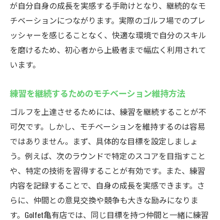
が自分自身の成長を実感する手助けとなり、継続的なモ
スクール
チベーションにつながります。実際のゴルフ場でのプレ
道具を持たずに気軽に練習できる利便性
ッシャーを感じることなく、快適な環境で自分のスキル
時間を節約したい忙しい人へのメリット
を磨けるため、初心者から上級者まで幅広く利用されて
レンタル設備を活用した効率的な練習方法
います。
気軽に始めることができるゴルフの楽しさ
練習を継続するためのモチベーション維持方法
初めてでも安心して利用できるサポート体
ゴルフを上達させるためには、練習を継続することが不
制
可欠です。しかし、モチベーションを維持するのは容易
手ぶらで通えるゴルフスクールの魅力
ではありません。まず、具体的な目標を設定しましょ
効率的に練習できる亀有のインドアゴルフスク
う。例えば、次のラウンドで特定のスコアを目指すこと
ールの魅力
や、特定の技術を習得することが有効です。また、練習
短時間で効果を実感するトレーニングメニ
内容を記録することで、自身の成長を実感できます。さ
ュー
らに、仲間との意見交換や競争も大きな励みになりま
時間を有効活用したプログラムの充実
す。Golfet亀有店では、同じ目標を持つ仲間と一緒に練習