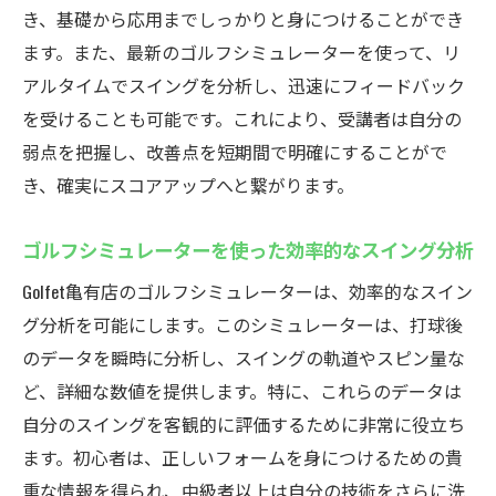
化
き、基礎から応用までしっかりと身につけることができ
仕事帰りでも気軽に立ち寄れるフレキシブ
ます。また、最新のゴルフシミュレーターを使って、リ
ルな利用
アルタイムでスイングを分析し、迅速にフィードバック
周辺環境の充実とレッスン後の過ごし方
を受けることも可能です。これにより、受講者は自分の
弱点を把握し、改善点を短期間で明確にすることがで
継続しやすい通い放題プランの活用法
き、確実にスコアアップへと繋がります。
地域に根ざしたゴルフスクールのコミュニ
ティ
ゴルフシミュレーターを使った効率的なスイング分析
初心者に最適亀有のインドアゴルフスクール
Golfet亀有店のゴルフシミュレーターは、効率的なスイン
Golfetで始めるゴルフ
グ分析を可能にします。このシミュレーターは、打球後
初心者向けの基礎から応用までの段階的レ
のデータを瞬時に分析し、スイングの軌道やスピン量な
ッスン
ど、詳細な数値を提供します。特に、これらのデータは
無理なく続けられるゴルフ入門コースの魅
自分のスイングを客観的に評価するために非常に役立ち
力
ます。初心者は、正しいフォームを身につけるための貴
初めてのゴルフ体験をサポートする充実し
重な情報を得られ、中級者以上は自分の技術をさらに洗