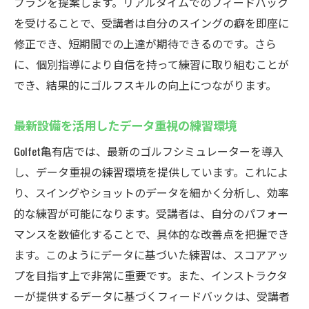
プランを提案します。リアルタイムでのフィードバック
グ
を受けることで、受講者は自分のスイングの癖を即座に
最新技術を取り入れた学びの最前線
修正でき、短期間での上達が期待できるのです。さら
個別指導で安心亀有のインドアゴルフスクール
に、個別指導により自信を持って練習に取り組むことが
の魅力
でき、結果的にゴルフスキルの向上につながります。
一人ひとりに合わせたオーダーメイドレッ
最新設備を活用したデータ重視の練習環境
スン
コーチとの密なコミュニケーションで技術
Golfet亀有店では、最新のゴルフシミュレーターを導入
向上
し、データ重視の練習環境を提供しています。これによ
り、スイングやショットのデータを細かく分析し、効率
初心者にも安心の適切なアドバイスとサポ
的な練習が可能になります。受講者は、自分のパフォー
ート
マンスを数値化することで、具体的な改善点を把握でき
個別指導がもたらす効率的なスキルアップ
ます。このようにデータに基づいた練習は、スコアアッ
目標に合わせた柔軟なレッスンプラン
プを目指す上で非常に重要です。また、インストラクタ
学びの進捗を実感することができる指導法
ーが提供するデータに基づくフィードバックは、受講者
無料レンタルで手ぶらOK亀有のインドアゴルフ