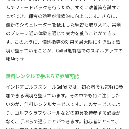
体験レッスンの活用法
ムでフィードバックを行うため、すぐに改善策を試すこ
利用者の声から見る人気の理由
とができ、練習の効率が飛躍的に向上します。さらに、
プログラムの柔軟性と選択肢
最新のシミュレーターを使用した練習も取り入れ、実際
のプレーに近い体験を通じて実力を養うことができま
手ぶらで通えるゴルフスクール！無料レンタル
す。このように、個別指導の効果を最大限に引き出す環
完備のGolfet亀有店
境が整っていることが、Golfet亀有店でのスキルアップの
手ぶらで始められる安心感
秘訣です。
ゴルフクラブとシューズのレンタル内容
レンタルサービスの活用例
無料レンタルで手ぶらで参加可能
初心者に優しい設備とサポート
インドアゴルフスクールGolfetでは、初心者でも気軽に参
手間いらずのゴルフ体験
加できる環境を整えています。その中でも特に注目した
レンタルサービスを選ぶポイント
いのが、無料レンタルサービスです。このサービスによ
個別指導と定額制プランで自分のペースで学べ
り、ゴルフクラブやボールなどの道具を持参する必要が
るインドアゴルフスクール
なく、手ぶらで通うことができます。初心者にとって、