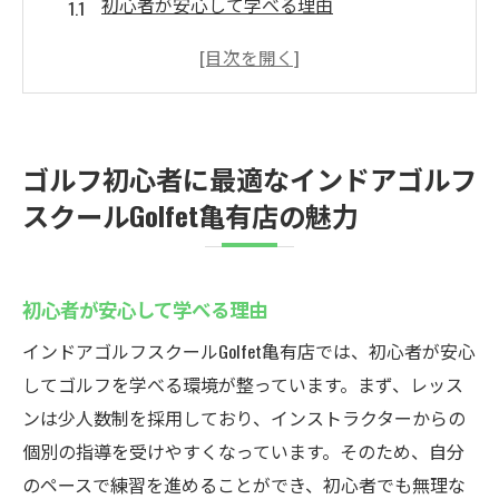
初心者が安心して学べる理由
個別指導によるスキルアップの秘訣
無料レンタルで手ぶらで参加可能
定額制プランの利点
実際の体験談から知るGolfetの魅力
ゴルフ初心者に最適なインドアゴルフ
亀有店で初心者が得られる成果
スクールGolfet亀有店の魅力
東京都葛飾区でゴルフデビュー！インドアゴル
フスクールで始める新たな趣味
ゴルフを新たに始めるメリット
初心者が安心して学べる理由
インドア環境での練習効果
インドアゴルフスクールGolfet亀有店では、初心者が安心
葛飾区内でのアクセスの良さ
してゴルフを学べる環境が整っています。まず、レッス
趣味としてのゴルフの魅力
ンは少人数制を採用しており、インストラクターからの
個別の指導を受けやすくなっています。そのため、自分
初心者におすすめのレッスン内容
のペースで練習を進めることができ、初心者でも無理な
Golfetを選ぶ理由