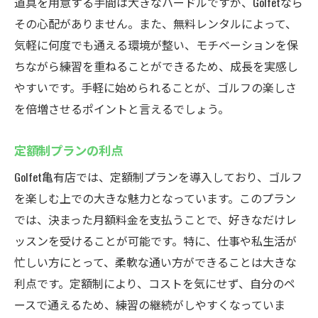
個別指導がもたらす学習効果
道具を用意する手間は大きなハードルですが、Golfetなら
その心配がありません。また、無料レンタルによって、
定額制プランの経済的メリット
気軽に何度でも通える環境が整い、モチベーションを保
自分のペースで学ぶ楽しさ
ちながら練習を重ねることができるため、成長を実感し
通い放題プランの活用方法
やすいです。手軽に始められることが、ゴルフの楽しさ
個別指導で短期間のスキルアップ
を倍増させるポイントと言えるでしょう。
定額制と個別指導の組み合わせの効果
天候に左右されないインドアゴルフの魅力と
定額制プランの利点
Golfet亀有店の最新設備
Golfet亀有店では、定額制プランを導入しており、ゴルフ
全天候型の練習環境
を楽しむ上での大きな魅力となっています。このプラン
最新のゴルフシミュレーターの特徴
では、決まった月額料金を支払うことで、好きなだけレ
インドアならではの安定した練習
ッスンを受けることが可能です。特に、仕事や私生活が
忙しい方にとって、柔軟な通い方ができることは大きな
設備がもたらすトレーニングの効果
利点です。定額制により、コストを気にせず、自分のペ
天候に関係なく続けられる理由
ースで通えるため、練習の継続がしやすくなっていま
インドアゴルフの魅力的なポイント