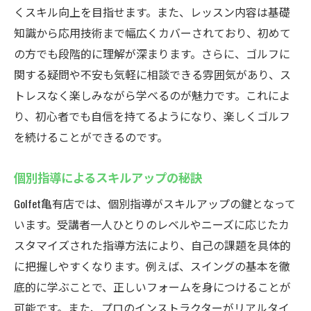
くスキル向上を目指せます。また、レッスン内容は基礎
亀有駅から徒歩2分！アクセス抜群のインドアゴ
知識から応用技術まで幅広くカバーされており、初めて
ルフスクールGolfetの特徴
の方でも段階的に理解が深まります。さらに、ゴルフに
駅近の便利さと時間の有効活用
関する疑問や不安も気軽に相談できる雰囲気があり、ス
通勤途中でも通える快適さ
トレスなく楽しみながら学べるのが魅力です。これによ
アクセスの良さがもたらすメリット
り、初心者でも自信を持てるようになり、楽しくゴルフ
地域に根付いたスクールの安心感
を続けることができるのです。
立地条件が選ばれる理由
個別指導によるスキルアップの秘訣
駅近くのインドアゴルフスクールの比較
Golfet亀有店では、個別指導がスキルアップの鍵となって
初心者でも安心して通えるインドアゴルフスク
います。受講者一人ひとりのレベルやニーズに応じたカ
ールGolfet亀有店のレッスンプログラム
スタマイズされた指導方法により、自己の課題を具体的
個別カリキュラムの魅力
に把握しやすくなります。例えば、スイングの基本を徹
初心者向け初歩的技術の指導
底的に学ぶことで、正しいフォームを身につけることが
スキル向上をサポートする充実プログラム
可能です。また、プロのインストラクターがリアルタイ