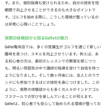
す。また、個別指導も受けられるため、自分の技術を短
ゴルフの楽しさを実感！Golfet亀有店で新たなラ
期間で向上させることができるのも大きなポイントで
イフスタイルを始めよう
す。ゴルフを始める際に、こうした環境が整っているの
ゴルフがもたらす充実感
は非常に心強いことでしょう。
ライフスタイルとしてのゴルフの魅力
新しい趣味を始めるきっかけ
実際の体験談から知るGolfetの魅力
ストレス解消としてのゴルフ
Golfet亀有店では、多くの受講生がゴルフを通じて新しい
ゴルフを通じた健康管理の重要性
趣味を見つけ、スキルを向上させています。例えば、あ
る初心者の方は、最初のレッスンでの緊張を感じつつ
Golfetで体感する新しいゴルフの楽しみ方
も、明るい雰囲気の中で講師の指導を受けて自信を持つ
ようになりました。そして数ヶ月後には、友人とのラウ
ンドにも参加できるほどの技術を身につけました。この
ように、実際の体験談からも多くの人々がインドアゴル
フスクールでの学びを楽しんでいることが伺えます。
Golfetは、初心者でも安心して始められる環境が整ってお