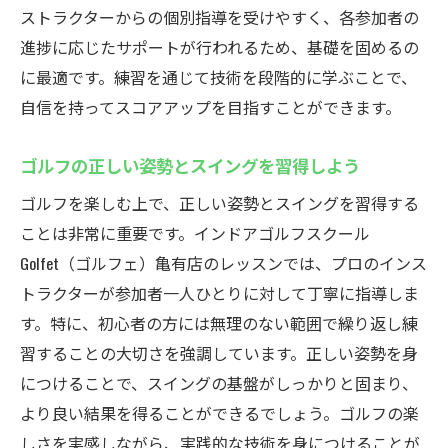
インドアゴルフでゲーム感覚のトレーニン
ストラクターからの個別指導を受けやすく、各参加者の
グ
進捗に応じたサポートが行われるため、基礎を固めるの
プロに学ぶ！スコア改善のためのポイント
に最適です。練習を通じて技術を段階的に学ぶことで、
自分に合ったクラブ選びでスコアアップ
自信を持ってスコアアップを目指すことができます。
定期的な進捗チェックでモチベーション維
ゴルフの正しい姿勢とスイングを習得しよう
持
ゴルフを楽しむ上で、正しい姿勢とスイングを習得する
目標設定がスコアアップへの鍵
ことは非常に重要です。インドアゴルフスクール
手ぶらで通える葛飾区亀有のインドアゴルフス
Golfet（ゴルフェ）亀有店のレッスンでは、プロのインス
クールおすすめポイント
トラクターが参加者一人ひとりに対して丁寧に指導しま
手ぶらでOK！充実のレンタルサービス
す。特に、初心者の方には無理のない範囲で繰り返し練
初心者にも優しいシンプルな手続き
習することの大切さを強調しています。正しい姿勢を身
仕事帰りでも通いやすい時間帯と立地
につけることで、スイングの基盤がしっかりと固まり、
手ぶらで通えるから続けやすい！
より良い結果を得ることができるでしょう。ゴルフの楽
必要な道具が揃う安心の設備
しさを実感しながら、実践的な技術を身につけることが