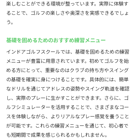
楽しむことができる環境が整っています。実際に体験す
初心者から上級者まで！葛飾区亀有のインドア
ることで、ゴルフの楽しさや奥深さを実感できるでしょ
ゴルフスクールGolfetで上達を実感
う。
初心者でも安心のステップアッププログラ
ム
基礎を固めるためのおすすめ練習メニュー
上級者向けの特化したスキルアップメニュ
インドアゴルフスクールでは、基礎を固めるための練習
ー
メニューが豊富に用意されています。初めてゴルフを始
個人のレベルに合わせた柔軟な指導
める方にとって、重要なのはクラブの持ち方やスイング
初心者から上級者までの成長をサポート
の基礎を確実に身につけることです。具体的には、簡単
インストラクターによるきめ細かな指導
なドリルを通じてアドレスの姿勢やスイング軌道を確認
し、実際のプレーに生かすことができます。さらに、ゴ
各レベルに応じた的確なアドバイス
ルフシミュレーターを活用することで、さまざまなコー
口コミで注目！葛飾区亀有のインドアゴルフス
スを体験しながら、よりリアルなプレー感覚を養うこと
クールの特徴とは
が可能です。これらの練習メニューを通じて、初心者で
生徒の声から見るスクールの魅力
も短期間で成果を感じられるかもしれません。