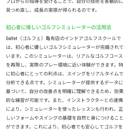
プロからの指導を受けることで、自分の技術を客観的に
共通の趣味を持つ仲間と技術を高め合う
見つめ直し、成長の実感が得られるのです。
コミュニティ活動がもたらすメリット
新しい友人との交流がスキルアップに繋が
初心者に優しいゴルフシミュレーターの活用法
る
Golfet（ゴルフェ）亀有店のインドアゴルフスクールで
ゴルフを通じた地域コミュニティとの繋が
は、初心者に優しいゴルフシミュレーターが完備されて
り
います。このシミュレーターは、リアルなゴルフコース
一年中快適！葛飾区亀有のインドアゴルフスク
を再現し、実際のプレー環境に近い体験ができます。特
ールの魅力
に初心者にとっての利点は、スイングをリアルタイムで
天候に左右されない安心の練習環境
分析できる点です。シミュレーターが提供するデータに
季節を問わず快適な室内ゴルフ体験
基づいて、自分の改善点を明確に理解できるため、効果
一年中使えるインドア施設の利点
的な練習が可能です。また、インストラクターとの連携
により、シミュレーターを使ったレッスンも行われ、正
快適な環境がもたらす練習効果の向上
しいフォームやスイングの基礎を自然と身につけること
インドアならではの最新設備の魅力
ができます。これにより、初心者でも安心してゴルフを
四季を通じて楽しく続けられる環境