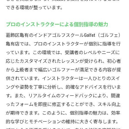
忙しい日常にフィットするスケジュール
できる環境が整っています。
駅近で便利！インドアゴルフスクール葛飾区亀
プロのインストラクターによる個別指導の魅力
有で効率的に練習
葛飾区亀有のインドアゴルフスクールGolfet（ゴルフェ）
駅から徒歩ですぐ！通いやすさが魅力
亀有店では、プロのインストラクターが個別に指導を行
忙しいビジネスマンにも最適なアクセス
っています。この環境では、受講者のレベルやニーズに
短時間でも充実の練習メニュー
応じたカスタマイズされたレッスンが受けられ、初心者
通いやすい立地で練習の習慣化を
から上級者まで幅広いゴルファーが満足できる内容が提
時間を有効活用できる効率的なレッスン
供されています。インストラクターは一人ひとりのスイ
駅近ならではの便利なレッスン環境
ングや姿勢を丁寧に分析し、的確なアドバイスを行いま
葛飾区亀有のインドアゴルフスクールGolfetで新
す。また、リアルタイムのフィードバックにより、間違
たなゴルフ仲間と出会う
ったフォームを即座に修正することができ、スキル向上
交流イベントで新たなゴルフ仲間を作ろう
が期待できます。このように、個別指導の魅力は、効率
的な学びとモチベーションの維持に大きく寄与します。
趣味を通じた交流で生活が豊かに