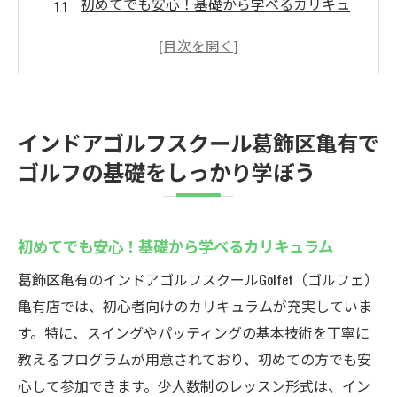
初めてでも安心！基礎から学べるカリキュ
ラム
ゴルフの正しい姿勢とスイングを習得しよ
う
プロのインストラクターによる個別指導の
インドアゴルフスクール葛飾区亀有で
魅力
ゴルフの基礎をしっかり学ぼう
初心者に優しいゴルフシミュレーターの活
用法
基礎を固めるためのおすすめ練習メニュー
初めてでも安心！基礎から学べるカリキュラム
ゴルフの基礎を身につけるための続けやす
葛飾区亀有のインドアゴルフスクールGolfet（ゴルフェ）
い環境
亀有店では、初心者向けのカリキュラムが充実していま
葛飾区亀有のインドアゴルフスクールGolfetでス
す。特に、スイングやパッティングの基本技術を丁寧に
コアアップを目指す方法
教えるプログラムが用意されており、初めての方でも安
スコアアップのための効果的な練習法
心して参加できます。少人数制のレッスン形式は、イン