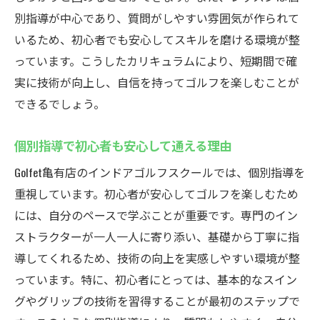
定額制プランの特徴とその利点
別指導が中心であり、質問がしやすい雰囲気が作られて
通い放題ならではの自由な通い方
いるため、初心者でも安心してスキルを磨ける環境が整
コストパフォーマンスの良さを体感しよう
っています。こうしたカリキュラムにより、短期間で確
頻繁に通うことで得られるゴルフ技術の向
実に技術が向上し、自信を持ってゴルフを楽しむことが
上
できるでしょう。
ライフスタイルに合わせたスケジュールの
組み方
個別指導で初心者も安心して通える理由
お得な料金プランの選び方
Golfet亀有店のインドアゴルフスクールでは、個別指導を
通勤途中にも便利！Golfet亀有店で効率的にゴル
重視しています。初心者が安心してゴルフを楽しむため
フを学ぶ
には、自分のペースで学ぶことが重要です。専門のイン
通勤時間を有効活用する方法
ストラクターが一人一人に寄り添い、基礎から丁寧に指
導してくれるため、技術の向上を実感しやすい環境が整
駅近で便利！アクセスの良さが魅力
っています。特に、初心者にとっては、基本的なスイン
忙しいビジネスマンにも最適なレッスンプ
グやグリップの技術を習得することが最初のステップで
ラン