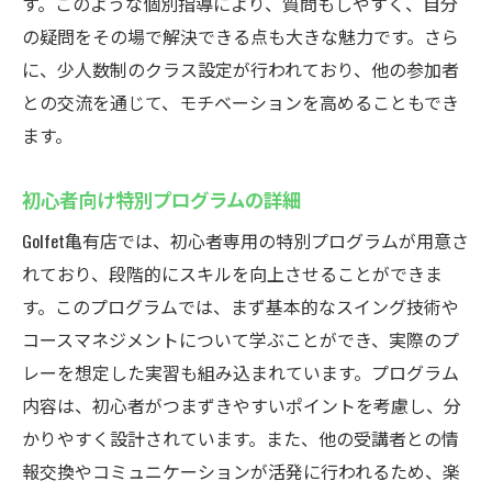
す。このような個別指導により、質問もしやすく、自分
短時間で集中してスキルを磨く秘訣
の疑問をその場で解決できる点も大きな魅力です。さら
ゴルフを生活の一部に取り入れるコツ
に、少人数制のクラス設定が行われており、他の参加者
効率的な時間管理で充実したゴルフライフ
との交流を通じて、モチベーションを高めることもでき
を
ます。
ゴルフ初心者にオススメ！Golfet亀有店の特別プ
ログラム
初心者向け特別プログラムの詳細
初心者向け特別プログラムの内容紹介
Golfet亀有店では、初心者専用の特別プログラムが用意さ
基礎から応用までカバーする豊富なメニュ
れており、段階的にスキルを向上させることができま
ー
す。このプログラムでは、まず基本的なスイング技術や
参加者の体験談から見るプログラムの効果
コースマネジメントについて学ぶことができ、実際のプ
レーを想定した実習も組み込まれています。プログラム
初心者でも安心して参加できる理由
内容は、初心者がつまずきやすいポイントを考慮し、分
特別プログラムで得られるスキルと自信
かりやすく設計されています。また、他の受講者との情
段階的に成長できるカスタマイズプラン
報交換やコミュニケーションが活発に行われるため、楽
最新ゴルフシミュレーターで雨の日も快適ゴル