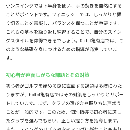
他のスクールと比較した際のGolfet亀有店の
ウンスイングでは下半身を使い、手の動きを自然にする
強み
ことがポイントです。フィニッシュでは、しっかりと振
長期的なスキル向上を目指す方への提案
り切ることを意識し、バランスを保つことが重要です。
これらの基本を繰り返し練習することで、自分のスイン
お得なキャンペーン情報のチェック方法
グスタイルを体得できるでしょう。Golfet亀有店では、こ
のような基礎を身につけるための指導が充実していま
す。
初心者が直面しがちな課題とその対策
初心者がゴルフを始める際に直面する課題は多岐にわた
りますが、Golfet亀有店ではその対策をしっかりとサポー
トしています。まず、クラブの選び方や握り方に戸惑う
ことが一般的です。このため、個別指導で初心者に適し
たクラブを選んでもらい、正しい握り方を指導します。
また、スイングのリズムやタイミングに悩むこともあり