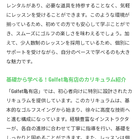
初心者から上級者まで対応可能な指導方法
レンタルがあり、必要な道具を持参することなく、気軽
にレッスンを受けることができます。このような環境が
ゴルフスキル向上のための個別目標設定
揃っているため、初めての方でも安心して学ぶことがで
生徒の声から学ぶ！個別指導の実際の効果
き、スムーズにゴルフの楽しさを味わえるでしょう。加
手ぶらでOK！無料レンタルが魅力のインドアゴ
えて、少人数制のレッスンを採用しているため、個別に
ルフスクール
サポートを受けながら、自分のペースで学べるのも大き
手ぶらで始めるゴルフライフの魅力
な魅力です。
クラブやシューズの無料レンタルが完備
必要なものは何？準備不要のゴルフ体験
基礎から学べる！Golfet亀有店のカリキュラム紹介
手ぶらで通える手軽さが人気の理由
「Golfet亀有店」では、初心者向けに特別に設計されたカ
レンタルサービス利用の流れを徹底解説
リキュラムを提供しています。このカリキュラムは、基
初めての方も安心！用具の選び方ガイド
本的なゴルフスイングから始まり、徐々に高度な技術へ
と進む構成になっています。経験豊富なインストラクタ
定額制通い放題プランでゴルフライフを楽しも
ーが、各自の進捗に合わせて丁寧に指導を行い、基礎を
う
しっかりと固めることができます。また、レッスンは個