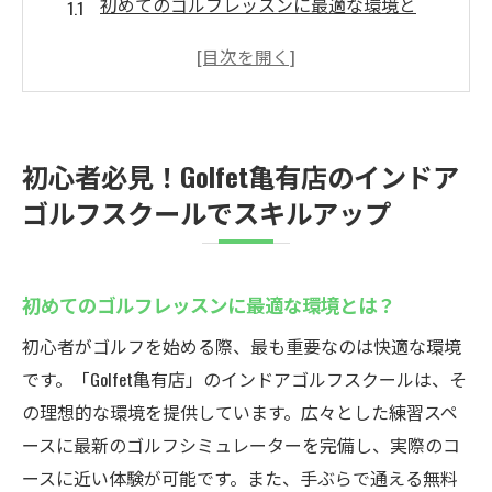
初めてのゴルフレッスンに最適な環境と
は？
基礎から学べる！Golfet亀有店のカリキュラ
ム紹介
個別指導で初心者も安心して通える理由
初心者必見！Golfet亀有店のインドア
初心者向け特別プログラムの詳細
ゴルフスクールでスキルアップ
ゴルフスイングの基本をマスターするコツ
初心者が直面しがちな課題とその対策
個別指導で安心！Golfet亀有店のインドアゴルフ
初めてのゴルフレッスンに最適な環境とは？
スクール
初心者がゴルフを始める際、最も重要なのは快適な環境
個別指導のメリットと効果的な活用法
です。「Golfet亀有店」のインドアゴルフスクールは、そ
自身のペースで学べる環境の重要性
の理想的な環境を提供しています。広々とした練習スペ
インストラクターによるきめ細やかな指導
ースに最新のゴルフシミュレーターを完備し、実際のコ
内容
ースに近い体験が可能です。また、手ぶらで通える無料