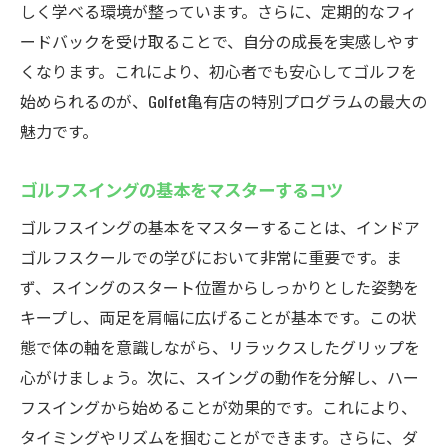
しく学べる環境が整っています。さらに、定期的なフィ
フ
ードバックを受け取ることで、自分の成長を実感しやす
天候に左右されないインドアゴルフの魅力
くなります。これにより、初心者でも安心してゴルフを
最新のゴルフシミュレーターの技術紹介
始められるのが、Golfet亀有店の特別プログラムの最大の
シミュレーターを使ったリアルなゴルフ体
魅力です。
験
ゴルフスイングの基本をマスターするコツ
雨の日の利用法と楽しみ方ガイド
シミュレーターでのスコア分析と改善ポイ
ゴルフスイングの基本をマスターすることは、インドア
ント
ゴルフスクールでの学びにおいて非常に重要です。ま
ず、スイングのスタート位置からしっかりとした姿勢を
練習内容をデータで振り返る活用術
キープし、両足を肩幅に広げることが基本です。この状
費用対効果抜群！Golfet亀有店の魅力を徹底解説
態で体の軸を意識しながら、リラックスしたグリップを
プランと料金の透明性について
心がけましょう。次に、スイングの動作を分解し、ハー
通いやすい価格設定の秘密
フスイングから始めることが効果的です。これにより、
費用対効果を最大限に引き出す方法
タイミングやリズムを掴むことができます。さらに、ダ