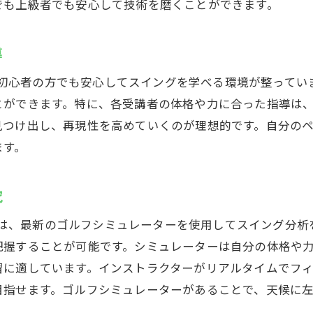
継続した改善でスイングを磨く
でも上級者でも安心して技術を磨くことができます。
レンタル完備！手ぶらで通えるゴルフスクールの便利さ
必要なゴルフ用品はすべてレンタル可能
導
手ぶらで通える気軽さを実現
では、初心者の方でも安心してスイングを学べる環境が整って
忙しい日常でも練習を継続する方法
とができます。特に、各受講者の体格や力に合った指導は
通勤帰りに便利な立地とサービス
見つけ出し、再現性を高めていくのが理想的です。自分の
ます。
ゴルフ用品の購入を考慮しないメリット
レンタルサービスを利用した体験談
究
日も安心！快適なインドアゴルフスクールで上達を目指そ
天候に左右されないインドアの魅力
店」では、最新のゴルフシミュレーターを使用してスイング分
把握することが可能です。シミュレーターは自分の体格や
快適な環境での集中練習の重要性
習に適しています。インストラクターがリアルタイムでフ
雨の日もゴルフを楽しむ方法
目指せます。ゴルフシミュレーターがあることで、天候に
インドアゴルフの設備をフル活用