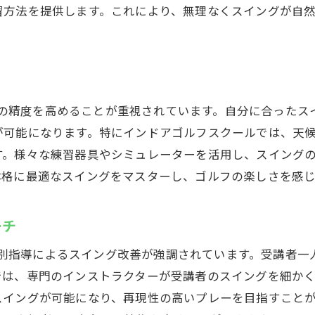
習方法を提供します。これにより、無理なくスイングが自
初心者向けレッスン内容の特徴
個別指導による安心のサポート体制
初心者でも気軽に始められる理由
初めてのゴルフ体験を成功させるコツ
イングの精度を高めることが重視されています。自分に合った
丁寧な指導で基礎をしっかり習得
が可能になります。特にインドアゴルフスクールでは、天
初心者講座での成功体験談
す。様々な練習器具やシミュレーターを活用し、スイング
lfet亀有店でスイングの再現性を高めよう
体格に最適なスイングをマスターし、ゴルフの楽しさを感
スイング再現性向上のための練習法
自分の体格に合ったスイングの探求
ーチ
反復練習の効果を最大限に活かす
は、個別指導によるスイング改善が強調されています。受講者
スイングチェックでの的確なアドバイス
では、専門のインストラクターが受講者のスイングを細か
スイング分析で課題を明確にする
スイングが可能になり、再現性の高いプレーを目指すこと