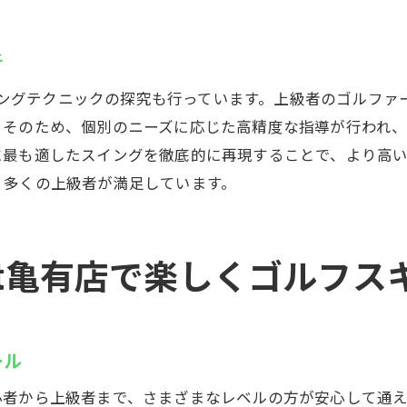
雨の日の練習でスキルを磨く秘訣
インドアスクールでの成果を実感
析
制で何度でも通えるGolfet亀有店の魅力を徹底解説
たスイングテクニックの探究も行っています。上級者のゴルフ
定額制のメリットと活用法
。そのため、個別のニーズに応じた高精度な指導が行われ
無制限レッスンでのスキル向上
に最も適したスイングを徹底的に再現することで、より高
自分のペースで学べる理由
、多くの上級者が満足しています。
定額制プランを利用した体験談
お得にゴルフスキルを高める方法
fet亀有店で楽しくゴルフ
レッスンプランの選び方ガイド
フで健康維持とストレス解消！Golfet亀有店で新しい趣味
ゴルフで得られる健康効果とは
ール
ストレス解消に役立つゴルフの魅力
リラクゼーションとしてのゴルフ
心者から上級者まで、さまざまなレベルの方が安心して通