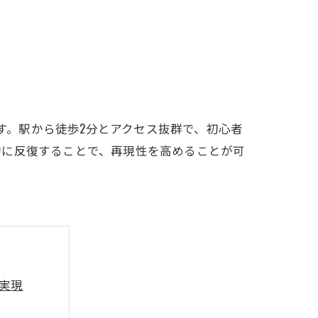
LFCLUB(スズヨンゴルフクラブ)料金表
有店 料金表
です。駅から徒歩2分とアクセス抜群で、初心者
的に反復することで、再現性を高めることが可
を実現