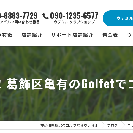
0-8883-7729
090-1235-6577
ウテミ
アゴルフ問い合わせ番号
ウテミル クラブショップ
の特徴
店舗紹介
サポート店舗紹介
料金表
ウ
ビス
ウテミル 藤沢店
シミュレーションゴルフ Caddy
藤沢店 料金
ウ
スン
ウテミル 浦安駅前店
Golfet亀有店
浦安駅前店 
ウ
葛飾区亀有のGolfet
場
市原インドアゴルフ
スズヨンゴルフクラブ(SUZU4-GOLFCLUB)
市原インドアゴ
フ
ント
ウテミルスクール高崎店
ウテミルスクー
フ
ッティング
サポート店舗
よ
シミュレーシ
ブショップ
試
神奈川県藤沢のゴルフならウテミル
ブログ
コ