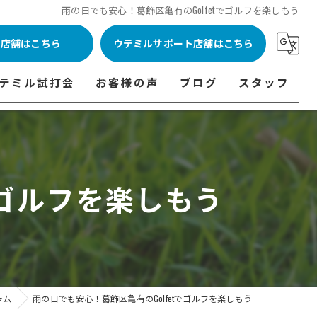
雨の日でも安心！葛飾区亀有のGolfetでゴルフを楽しもう
ル店舗はこちら
ウテミルサポート店舗はこちら
テミル試打会
お客様の声
ブログ
スタッフ
表
テミル試打会とは・・・
ウテミルインドア会員様の声
コラム
代表あいさつ
料金表
テミル試打会日程
フィッテイング・試打会参加者の声
でゴルフを楽しもう
ルフ 料金表
ィッテイング・試打会 商品ラインナップ一覧
ル高崎店 料金表
ィッター紹介
 料金表
くある質問
ョンゴルフ Caddy 料金表
打会開催受付
ラム
雨の日でも安心！葛飾区亀有のGolfetでゴルフを楽しもう