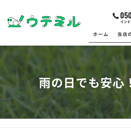
05
インド
ホーム
当店
サー
レッ
雨の日でも安心！
練習
イベ
フィ
クラ