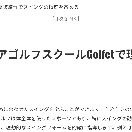
反復練習でスイングの精度を高める
個別指導によるスイング改善のアプローチ
初心者も安心！基礎からのスイング指導
上級者向けのスイングテクニックの探究
ゴルフシミュレーターでのスイング分析
ゴルフスクールGolfet
セス抜群のGolfet亀有店で楽しくゴルフスキルを向上
駅近で通いやすいインドアゴルフスクール
仕事帰りに気軽に練習できる環境
定額制プランで無制限に練習可能
ゴルフを通じて新しいコミュニティを形成
は、体格に合わせたスイングを学ぶことができます。自分自身
仲間と一緒に楽しくスキルアップ
ルフは体全体を使ったスポーツであり、特にスイングの動作は
自分のペースでスキルを磨く方法
て、理想的なスイングフォームを的確に指導します。例え
者にも安心！個別指導で学ぶインドアゴルフスクールの魅