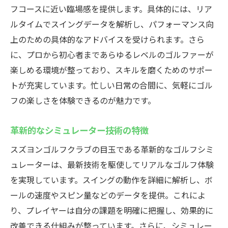
フコースに近い臨場感を提供します。具体的には、リア
スクールの予約方法と注意点
ルタイムでスイングデータを解析し、パフォーマンス向
初心者も安心！スズヨンゴルフクラブの特別レ
上のための具体的なアドバイスを受けられます。さら
ッスン
に、プロから初心者まであらゆるレベルのゴルファーが
初心者におすすめの特別レッスン内容
楽しめる環境が整っており、スキルを磨くためのサポー
親切なインストラクターによる指導
トが充実しています。忙しい日常の合間に、気軽にゴル
レッスンで基礎を固めるためのステップ
フの楽しさを体験できるのが魅力です。
実践に役立つ練習方法
革新的なシミュレーター技術の特徴
個別指導のメリットとは
継続的なスキル向上を目指す方法
スズヨンゴルフクラブの目玉である革新的なゴルフシミ
ュレーターは、最新技術を駆使してリアルなゴルフ体験
天候を気にせずゴルフを楽しむならスズヨンゴ
を実現しています。スイングの動作を詳細に解析し、ボ
ルフクラブへ
ールの速度やスピン量などのデータを提供。これによ
全天候型ゴルフ練習の魅力
り、プレイヤーは自分の課題を明確に把握し、効果的に
雨の日でも楽しめるインドアゴルフの利点
改善できる仕組みが整っています。さらに、シミュレー