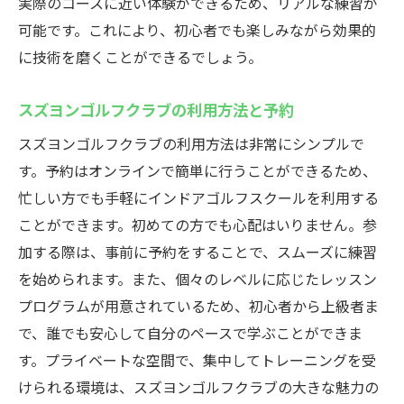
実際のコースに近い体験ができるため、リアルな練習が
ゴルフスクール
可能です。これにより、初心者でも楽しみながら効果的
個室利用のメリットと魅力
に技術を磨くことができるでしょう。
周囲を気にせず練習できる環境
スズヨンゴルフクラブの利用方法と予約
集中力を高める個室空間の活用法
スズヨンゴルフクラブの利用方法は非常にシンプルで
プライバシーを重視した練習スタイル
す。予約はオンラインで簡単に行うことができるため、
他人の目を気にしない練習環境
忙しい方でも手軽にインドアゴルフスクールを利用する
個別練習でスキルアップを図る方法
ことができます。初めての方でも心配はいりません。参
プロが教える！スズヨンゴルフクラブでスキル
加する際は、事前に予約をすることで、スムーズに練習
アップ
を始められます。また、個々のレベルに応じたレッスン
プロインストラクターによる指導の価値
プログラムが用意されているため、初心者から上級者ま
プロから学ぶゴルフの基本
で、誰でも安心して自分のペースで学ぶことができま
スキルアップを目指すための個別指導
す。プライベートな空間で、集中してトレーニングを受
けられる環境は、スズヨンゴルフクラブの大きな魅力の
プロの視点からのアドバイス