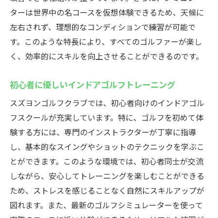
天候に左右されないスケジュールの組み方
ターは世界中の名コースを仮想体験できるため、天候に
高崎市でのインドアゴルフの人気の理由
左右されず、理想的なコンディションで練習が可能で
快適な室内環境での練習
す。このような特長により、すべてのゴルファーが楽し
天候を気にせず通えるアクセスの良さ
く、効率的にスキルを向上させることができるのです。
仕事帰りにゴルフ！高崎市での新しいレジャー
初心者に優しいインドアゴルフトレーニング
体験
仕事帰りでも手軽に楽しめるゴルフ
スズヨンゴルフクラブでは、初心者向けのインドアゴル
フスクールが充実しています。特に、ゴルフを初めて体
高崎市でのアフターファイブの楽しみ方
験する方には、専門のインストラクターが丁寧に指導
短時間で効率的にゴルフを楽しむ方法
し、基本的なスイングやショットのテクニックを学ぶこ
スズヨンゴルフクラブの柔軟な利用時間
とができます。このような環境では、初心者同士が交流
仕事のストレスを解消するインドアゴルフ
しながら、安心してトレーニングを楽しむことができる
高崎市の忙しいビジネスパーソンにおすす
ため、ストレスを感じることなく自然にスキルアップが
め
図れます。また、最新のゴルフシミュレーターを使って
個室で集中！スズヨンゴルフクラブのインドア