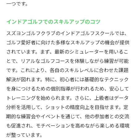
一つです。
プロ直伝の練習メニュー
スズヨンゴルフクラブでの上達のヒント
インドアゴルフでのスキルアップのコツ
最新シミュレーターでリアルなゴルフ体験を
スズヨンゴルフクラブのインドアゴルフスクールでは、
最新シミュレーター技術の革新
ゴルフ愛好者に向けた多様なスキルアップの機会が提供
リアルなゴルフ体験を可能にする設備
されています。まず、最新のシミュレーターを用いるこ
シミュレーターで再現する実際のコース
とで、リアルなゴルフコースを体験しながら練習が可能
技術向上に役立つシミュレーターの使い方
です。これにより、各自のスキルレベルに合わせた課題
初心者も楽しめるシミュレーター体験
解決が図れます。特に、初心者には基礎的なテクニック
を身につけるための個別指導が行われるため、安心して
スズヨンゴルフクラブの先進的なシミュレ
トレーニングを始められます。さらに、上級者はデータ
ーター
分析を活用して、ショットの精度向上を目指せます。定
期的な練習会やイベントを通じて、他の参加者との交流
も促進され、モチベーションを高めながら楽しめる環境
が整っています。