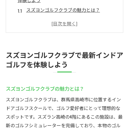
体験しよう
スズヨンゴルフクラブの魅力とは？
革新的なシミュレーター技術の特徴
初心者に優しいインドアゴルフトレーニン
グ
スズヨンゴルフクラブの利用方法と予約
スズヨンゴルフクラブで最新インドア
インドアゴルフでのスキルアップのコツ
ゴルフを体験しよう
プライベート空間で充実した練習を
高崎市で楽しむインドアゴルフスクールの魅力
高崎市のインドアゴルフスクール事情
スズヨンゴルフクラブの魅力とは？
スズヨンゴルフクラブの特別プログラム
スズヨンゴルフクラブは、群馬県高崎市に位置するイン
初心者から学べるゴルフレッスン
ドアゴルフスクールで、ゴルフ愛好者にとって理想的な
最新設備を活用したスキル向上法
スポットです。スズラン高崎の4階にあるこの施設は、最
新のゴルフシミュレーターを完備しており、本物のゴル
地域密着型クラブの利便性