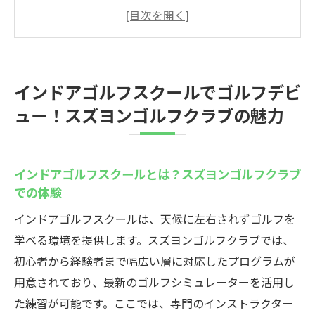
ルフクラブでの体験
スズヨンゴルフクラブが提供するインドア
ゴルフの利点
初心者必見！スズヨンゴルフクラブで学ぶ
インドアゴルフスクールでゴルフデビ
ゴルフの基本
ュー！スズヨンゴルフクラブの魅力
スズヨンゴルフクラブのインドアレッスン
でスキルアップを目指す
経験者も満足！スズヨンゴルフクラブの高
インドアゴルフスクールとは？スズヨンゴルフクラブ
機能シミュレーター
での体験
スズヨンゴルフクラブのインドアゴルフで
インドアゴルフスクールは、天候に左右されずゴルフを
新たな趣味を見つけよう
学べる環境を提供します。スズヨンゴルフクラブでは、
快適なインドアゴルフスクール！スズヨンゴル
初心者から経験者まで幅広い層に対応したプログラムが
フクラブの設備紹介
用意されており、最新のゴルフシミュレーターを活用し
スズヨンゴルフクラブの最新設備で快適な
た練習が可能です。ここでは、専門のインストラクター