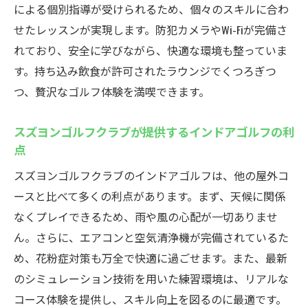
ゴルフ体験
による個別指導が受けられるため、個々のスキルに合わ
防犯カメラ完備！安心してインドアゴルフ
せたレッスンが実現します。防犯カメラやWi-Fiが完備さ
を楽しむ
れており、安全に学びながら、快適な環境も整っていま
Wi-Fiと充電器完備！ゴルフ中も快適に過ご
す。持ち込み飲食が許可されたラウンジでくつろぎつ
す方法
つ、贅沢なゴルフ体験を満喫できます。
エアコンと空気清浄機で花粉症対策も万全
スズヨンゴルフクラブが提供するインドアゴルフの利
ラグジュアリーラウンジでのリラックスタ
点
イム
スズヨンゴルフクラブのインドアゴルフは、他の屋外コ
飲食持ち込みOK！スズヨンゴルフクラブで
ースと比べて多くの利点があります。まず、天候に関係
自由なゴルフ体験
なくプレイできるため、雨や風の心配が一切ありませ
最新設備完備のインドアゴルフスクール！スズ
ん。さらに、エアコンと空気清浄機が完備されているた
ヨンゴルフクラブの魅力
め、花粉症対策も万全で快適に過ごせます。また、最新
スズヨンゴルフクラブの最新技術でゴルフ
のシミュレーション技術を用いた練習環境は、リアルな
を楽しむ
コース体験を提供し、スキル向上を図るのに最適です。