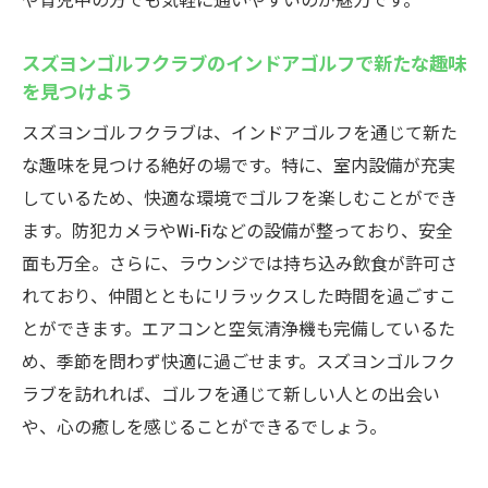
ルで快適にゴルフを楽しもう
スズヨンゴルフクラブのインドアゴルフで新たな趣味
スズヨンゴルフクラブの快適な環境でゴル
を見つけよう
フを楽しむ
スズヨンゴルフクラブは、インドアゴルフを通じて新た
インドアゴルフのメリットを最大限に活用
な趣味を見つける絶好の場です。特に、室内設備が充実
する方法
しているため、快適な環境でゴルフを楽しむことができ
スズヨンゴルフクラブでのリラックスした
ます。防犯カメラやWi-Fiなどの設備が整っており、安全
プレー
面も万全。さらに、ラウンジでは持ち込み飲食が許可さ
ゴルフを楽しむための快適な設備紹介
れており、仲間とともにリラックスした時間を過ごすこ
スズヨンゴルフクラブでのゴルフライフの
とができます。エアコンと空気清浄機も完備しているた
始め方
め、季節を問わず快適に過ごせます。スズヨンゴルフク
快適な環境でのゴルフがもたらすリラック
ラブを訪れれば、ゴルフを通じて新しい人との出会い
ス効果
や、心の癒しを感じることができるでしょう。
贅沢なラウンジと最新設備が魅力！スズヨンゴ
ルフクラブのインドアゴルフスクール