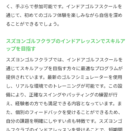
プライベート空間でゆったりと楽しむゴル
く、手ぶらで参加可能です。インドアゴルフスクールを
フ
通じて、初めてのゴルフ体験を楽しみながら自信を深め
ゴルフスクールの後にくつろげる設備
ることができるでしょう。
スズヨンゴルフクラブで過ごす贅沢な一日
スズヨンゴルフクラブのインドアレッスンでスキルア
特別な日に最適なスズヨンゴルフクラブの
ップを目指す
利用法
スズヨンゴルフクラブでは、インドアゴルフスクールを
スズヨンゴルフクラブでインドアゴルフスクー
通じてスキルアップを目指す方々に最適なプログラムが
ルを体験しよう！最新設備と充実の環境
提供されています。最新のゴルフシミュレーターを使用
スズヨンゴルフクラブのインドアゴルフス
し、リアルな環境でのトレーニングが可能です。この設
クールの特徴
備により、正確なスイングやパッティングの練習が行
初心者から上級者まで対応する設備の紹介
え、経験者の方でも満足できる内容となっています。ま
最新設備でゴルフの技術を磨く
た、個別のフィードバックを受けることができるため、
ゴルフスクールでの効果的な練習方法
自分の課題を明確にしやすい点も特徴です。スズヨンゴ
スズヨンゴルフクラブのインドアゴルフの
ルフクラブのインドアレッスンを受けることで、短期間