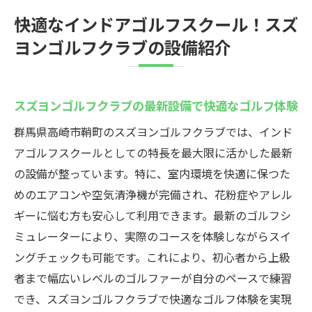
快適なインドアゴルフスクール！スズ
スズヨンゴルフクラブのラウンジで贅沢な
ヨンゴルフクラブの設備紹介
ひととき
最新設備が整ったゴルフスクールの魅力
リラックスできるゴルフ環境の提供
スズヨンゴルフクラブの最新設備で快適なゴルフ体験
ゴルフの合間にくつろげるラウンジの魅力
群馬県高崎市鞘町のスズヨンゴルフクラブでは、インド
スズヨンゴルフクラブのトータルなゴルフ
アゴルフスクールとしての特長を最大限に活かした最新
体験
の設備が整っています。特に、室内環境を快適に保つた
贅沢な空間でのゴルフがもたらす充実感
めのエアコンや空気清浄機が完備され、花粉症やアレル
ギーに悩む方も安心して利用できます。最新のゴルフシ
ミュレーターにより、実際のコースを体験しながらスイ
ングチェックも可能です。これにより、初心者から上級
者まで幅広いレベルのゴルファーが自分のペースで練習
でき、スズヨンゴルフクラブで快適なゴルフ体験を実現