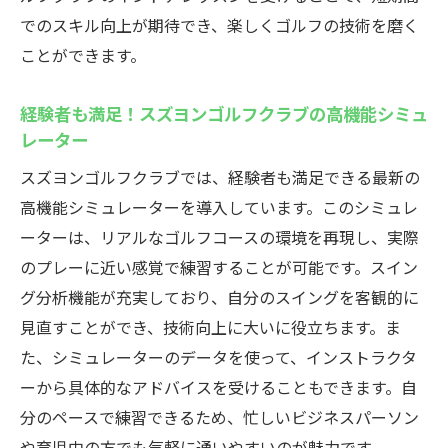
魅力とは
でのスキル向上が期待でき、楽しくゴルフの技術を磨く
長く楽しめるインドアゴルフのメリット
ことができます。
初心者も安心！スズヨンゴルフクラブのインド
経験者も満足！スズヨンゴルフクラブの高機能シミュ
アゴルフスクールでスキルアップ
レーター
初心者向けの親切なレッスン内容
スズヨンゴルフクラブでは、経験者も満足できる最新の
スズヨンゴルフクラブの充実したサポート
高機能シミュレーターを導入しています。このシミュレ
体制
ーターは、リアルなゴルフコースの環境を再現し、実際
インドアゴルフでのスキルアップ術
のプレーに近い感覚で練習することが可能です。スイン
初心者必見！ゴルフの楽しみ方
グ分析機能が充実しており、自分のスイングを客観的に
スズヨンゴルフクラブで一歩ずつ成長する
見直すことができ、技術向上に大いに役立ちます。ま
方法
た、シミュレーターのデータを使って、インストラクタ
スズヨンゴルフクラブのスクールで自信を
ーから具体的なアドバイスを受けることもできます。自
つける
分のペースで練習できるため、忙しいビジネスパーソン
スズヨンゴルフクラブのインドアゴルフスクー
や育児中の方でも気軽に通いやすいのが魅力です。