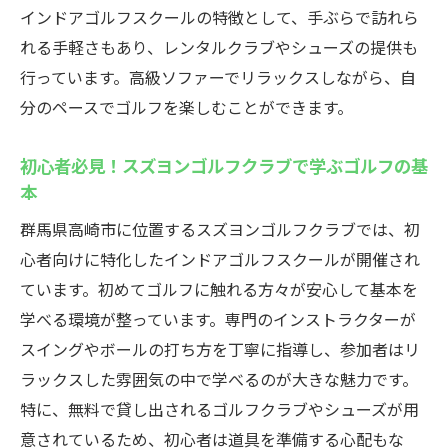
高精度シミュレーターでスイングを改善す
インドアゴルフスクールの特徴として、手ぶらで訪れら
る
れる手軽さもあり、レンタルクラブやシューズの提供も
初心者に優しい設備と環境
行っています。高級ソファーでリラックスしながら、自
経験者向けの高度なトレーニングオプショ
分のペースでゴルフを楽しむことができます。
ン
初心者必見！スズヨンゴルフクラブで学ぶゴルフの基
スズヨンゴルフクラブの設備でストレスフ
本
リーなゴルフ
群馬県高崎市に位置するスズヨンゴルフクラブでは、初
ゴルフ仲間との交流が広がる場としてのス
心者向けに特化したインドアゴルフスクールが開催され
ズヨンゴルフクラブ
ています。初めてゴルフに触れる方々が安心して基本を
贅沢なゴルフタイムを過ごすならスズヨンゴル
学べる環境が整っています。専門のインストラクターが
フクラブのインドアゴルフスクール
スイングやボールの打ち方を丁寧に指導し、参加者はリ
スズヨンゴルフクラブで贅沢なゴルフ体験
ラックスした雰囲気の中で学べるのが大きな魅力です。
を
特に、無料で貸し出されるゴルフクラブやシューズが用
高級感あふれるラウンジでの休憩時間
意されているため、初心者は道具を準備する心配もな