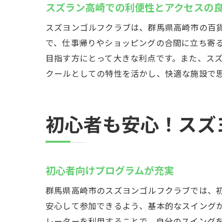
雨
スズラン高崎での利便性とアクセスの
家
スズヨンゴルフクラブは、群馬県高崎市の百
インス
で、仕事帰りやショッピングの合間に立ち寄
個
目指す方にとって大きな利点です。また、ス
クールとしての特性を活かし、快適な施設で
イ
自
定
初心者も安心！スズ
初
イ
ゴルフ
初心者向けプログラムが充実
革
群馬県高崎市のスズヨンゴルフクラブでは、
ゴ
安心して参加できるよう、基本的なスイング
新
レーターを利用することで、自分のスイング