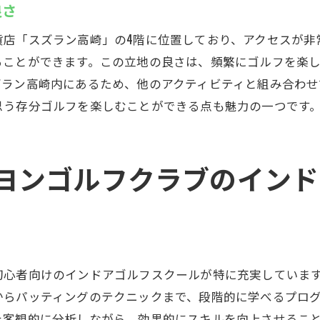
の日の過ごし方に最適なプラン
良さ
族や友人と楽しむインドアゴルフ
貨店「スズラン高崎」の4階に位置しており、アクセスが非
トラクターと一緒にスキルアップ！スズヨンゴルフクラブ
ることができます。この立地の良さは、頻繁にゴルフを楽
別指導で効率的に上達
ズラン高崎内にあるため、他のアクティビティと組み合わせ
思う存分ゴルフを楽しむことができる点も魅力の一つです
ンストラクターの豊富な知識を活用
分に合ったペースで学べるレッスン
期的なフィードバックで技術向上
ヨンゴルフクラブのインド
心者から上級者まで対応可能なカリキュラム
ンストラクターとのマンツーマントレーニング
愛好者必見！スズヨンゴルフクラブでの新しいゴルフ体験
新的なゴルフトレーニングの場
初心者向けのインドアゴルフスクールが特に充実していま
ルフ愛好者が集うコミュニティ
からパッティングのテクニックまで、段階的に学べるプロ
しいゴルフ体験を提供する設備
を客観的に分析しながら、効果的にスキルを向上させるこ