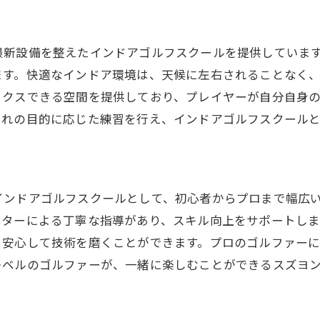
アルなゴルフコースを再現
ミュレータでスイングを分析
最新設備を整えたインドアゴルフスクールを提供していま
ロも愛用する高精度システム
ます。快適なインドア環境は、天候に左右されることなく
ックスできる空間を提供しており、プレイヤーが自分自身
心者でも使いやすい操作性
ぞれの目的に応じた練習を行え、インドアゴルフスクール
ルフ技術を効率的に磨く
場感あふれるシミュレーション体験
で体験する本格的なインドアゴルフ
ズヨンゴルフクラブが提供する本格派の魅力
インドアゴルフスクールとして、初心者からプロまで幅広
クターによる丁寧な指導があり、スキル向上をサポートし
の日でも安心のインドア施設
、安心して技術を磨くことができます。プロのゴルファーに
クセスしやすい立地で気軽に訪問
レベルのゴルファーが、一緒に楽しむことができるスズヨ
新設備で快適にゴルフを楽しむ
崎市の中心で味わえるゴルフの醍醐味