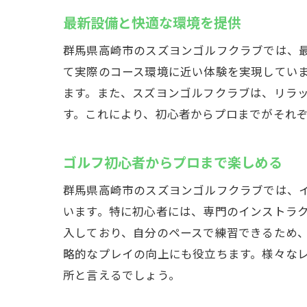
最新設備と快適な環境を提供
リ
シ
群馬県高崎市のスズヨンゴルフクラブでは、
プ
て実際のコース環境に近い体験を実現してい
ます。また、スズヨンゴルフクラブは、リラ
初
す。これにより、初心者からプロまでがそれ
ゴ
臨
ゴルフ初心者からプロまで楽しめる
高崎市
ス
群馬県高崎市のスズヨンゴルフクラブでは、
います。特に初心者には、専門のインストラ
雨
入しており、自分のペースで練習できるため
ア
略的なプレイの向上にも役立ちます。様々な
最
所と言えるでしょう。
高