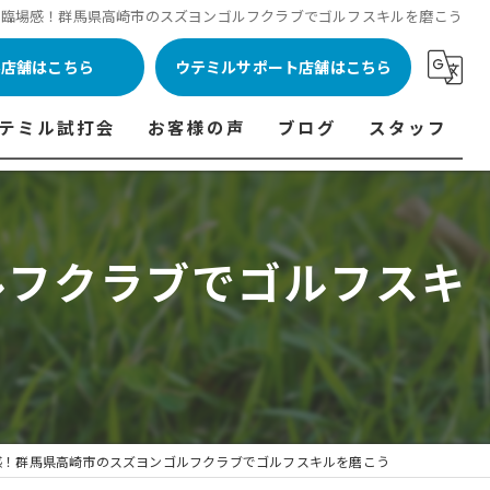
の臨場感！群馬県高崎市のスズヨンゴルフクラブでゴルフスキルを磨こう
ル店舗はこちら
ウテミルサポート店舗はこちら
テミル試打会
お客様の声
ブログ
スタッフ
表
テミル試打会とは・・・
ウテミルインドア会員様の声
コラム
代表あいさつ
料金表
テミル試打会日程
フィッテイング・試打会参加者の声
ルフクラブでゴルフスキ
ルフ 料金表
ィッテイング・試打会 商品ラインナップ一覧
ル高崎店 料金表
ィッター紹介
 料金表
くある質問
ョンゴルフ Caddy 料金表
打会開催受付
感！群馬県高崎市のスズヨンゴルフクラブでゴルフスキルを磨こう