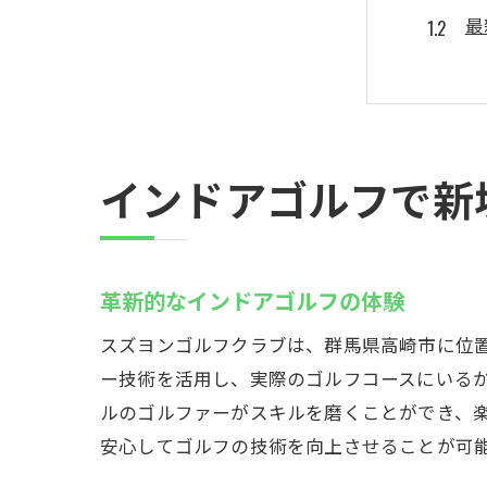
最
ゴ
ス
群
ス
インドアゴルフで新
初心者
初
個
革新的なインドアゴルフの体験
経
スズヨンゴルフクラブは、群馬県高崎市に位
ス
ー技術を活用し、実際のゴルフコースにいる
初
ルのゴルファーがスキルを磨くことができ、
ゴ
安心してゴルフの技術を向上させることが可
最新技