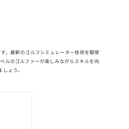
LFCLUB(スズヨンゴルフクラブ)料金表
有店 料金表
です。最新のゴルフシミュレーター技術を駆使
レベルのゴルファーが楽しみながらスキルを向
ましょう。