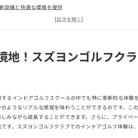
新設備と快適な環境を提供
ルフ初心者からプロまで楽しめる
ズヨンゴルフクラブのユニークな特長
馬県高崎市での特別なインドアゴルフ体験
ズラン高崎での利便性とアクセスの良さ
境地！スズヨンゴルフクラ
も安心！スズヨンゴルフクラブのインドアゴルフスクール
心者向けプログラムが充実
別指導でスキルアップ
験豊富なインストラクターによるサポート
置するインドアゴルフスクールの中でも特に革新的な体験
テップバイステップで上達できる環境
かのようなリアルな感覚を味わうことができるのです。こ
めてでも安心のレッスンシステム
楽しみながら成長することができます。さらに、プライベ
ルフの基本を楽しく学べるコース
能です。スズヨンゴルフクラブでのインドアゴルフ体験は
術を体感！スズヨンゴルフクラブのゴルフシミュレーター