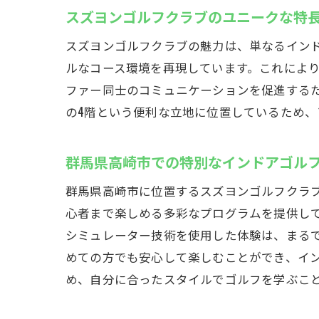
地
スズヨンゴルフクラブのユニークな特
プロゴ
スズヨンゴルフクラブの魅力は、単なるイン
プ
ルなコース環境を再現しています。これによ
特
ファー同士のコミュニケーションを促進する
プ
の4階という便利な立地に位置しているため、
ト
プ
群馬県高崎市での特別なインドアゴル
特
群馬県高崎市に位置するスズヨンゴルフクラ
雨の日
心者まで楽しめる多彩なプログラムを提供し
全
シミュレーター技術を使用した体験は、まる
雨
めての方でも安心して楽しむことができ、イ
天
め、自分に合ったスタイルでゴルフを学ぶこ
室