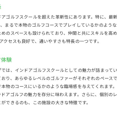
域密着型のゴルフエンターテイメント
長
ルファーも推薦！スズヨンゴルフクラブの特別な体験
ドアゴルフスクールを超えた革新性にあります。特に、最
ロゴルファーが選ぶ理由
り、まるで本物のゴルフコースでプレイしているかのような
別な技術を学べるプログラム
ためのスペースも設けられており、仲間と共にスキルを高
ロ仕様の設備で上達をアシスト
アクセスも良好で、通いやすさも特長の一つです。
ーナメントレベルのプレイを体感
ロからの直接指導が受けられる
フ体験
別なイベントやセッションの開催
ブでは、インドアゴルフスクールとしての魅力が詰まって
でも楽しめる！スズヨンゴルフクラブの魅力
ており、あらゆるレベルのゴルファーがそれぞれのペース
天候型のゴルフ施設
で本物のコースにいるかのような臨場感を与えてくれます
の日でも快適に練習可能
ンドアゴルフの魅力を存分に味わえます。さらに、個別の
候に左右されないプレイ環境
とができるのも、この施設の大きな特徴です。
内だからこそ味わえるリラックス感