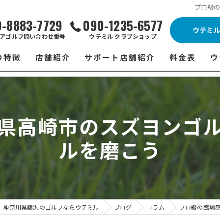
プロ級
0-8883-7729
090-1235-6577
ウテミ
アゴルフ問い合わせ番号
ウテミル クラブショップ
の特徴
店舗紹介
サポート店舗紹介
料金表
ウ
ビス
ウテミル 藤沢店
シミュレーションゴルフ Caddy
藤沢店 料金
ウ
スン
ウテミル 浦安駅前店
Golfet亀有店
浦安駅前店 
ウ
県高崎市のスズヨンゴ
場
市原インドアゴルフ
スズヨンゴルフクラブ(SUZU4-GOLFCLUB)
市原インドアゴ
フ
ルを磨こう
ント
ウテミルスクール高崎店
ウテミルスクー
フ
ッティング
サポート店舗
よ
シミュレーシ
ブショップ
試
神奈川県藤沢のゴルフならウテミル
ブログ
コラム
プロ級の臨場