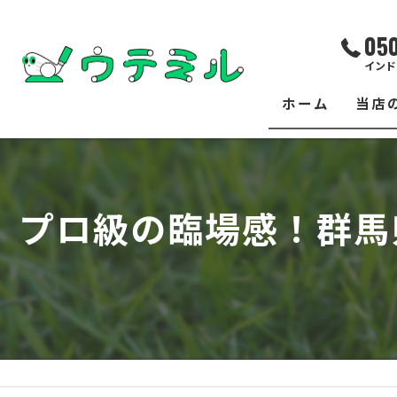
05
インド
ホーム
当店
サー
レッ
プロ級の臨場感！群馬
練習
イベ
フィ
クラ