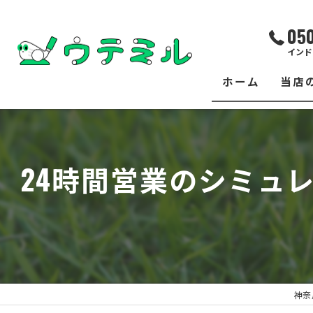
05
インド
ホーム
当店
サー
レッ
24時間営業のシミュレ
練習
イベ
フィ
クラ
神奈