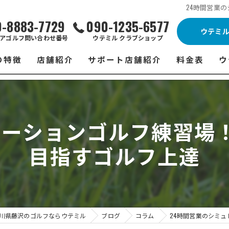
24時間営業
0-8883-7729
090-1235-6577
ウテミ
アゴルフ問い合わせ番号
ウテミル クラブショップ
の特徴
店舗紹介
サポート店舗紹介
料金表
ウ
ビス
ウテミル 藤沢店
シミュレーションゴルフ Caddy
藤沢店 料金
ウ
スン
ウテミル 浦安駅前店
Golfet亀有店
浦安駅前店 
ウ
ーションゴルフ練習場！
場
市原インドアゴルフ
スズヨンゴルフクラブ(SUZU4-GOLFCLUB)
市原インドアゴ
フ
目指すゴルフ上達
ント
ウテミルスクール高崎店
ウテミルスクー
フ
ッティング
サポート店舗
よ
シミュレーシ
ブショップ
試
川県藤沢のゴルフならウテミル
ブログ
コラム
24時間営業のシミュ