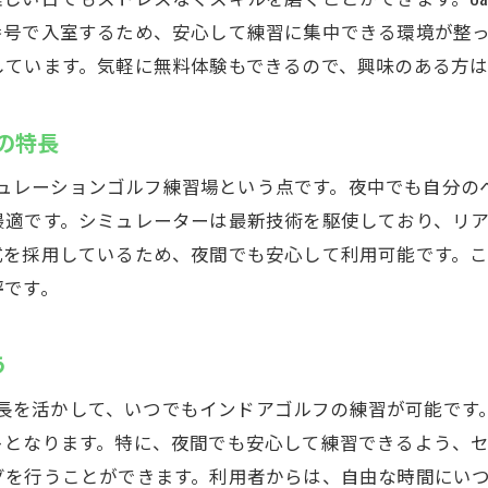
厚木市で注目される理由とその実力
番号で入室するため、安心して練習に集中できる環境が整
リアルな練習が可能なCaddyのシステム
しています。気軽に無料体験もできるので、興味のある方
Caddyの使い方と楽しみ方
ゴルフの新たな扉を開く！Caddyの魅力
yの特長
のシミュレーションゴルフ練習場という点です。夜中でも自分
最適です。シミュレーターは最新技術を駆使しており、リ
式を採用しているため、夜間でも安心して利用可能です。
評です。
う
業の特長を活かして、いつでもインドアゴルフの練習が可能で
トとなります。特に、夜間でも安心して練習できるよう、
グを行うことができます。利用者からは、自由な時間にい