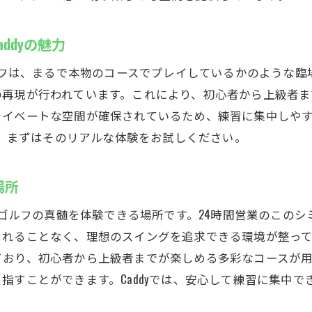
初めてでも安心Caddyで始めるインドアゴルフ
ddyの魅力
初心者ガイド：Caddyでの初めてのゴルフ体験
初めての方も安心！Caddyのサポート体制
ゴルフは、まるで本物のコースでプレイしているかのような
無料体験の流れと申し込み方法
の再現が行われています。これにより、初心者から上級者ま
ライベートな空間が確保されているため、練習に集中しや
Caddyでゴルフスキルを基礎から学ぼう
め、まずはそのリアルな体験をお試しください。
初心者におすすめのシミュレーションコース
初めてでも楽しめる！Caddyの魅力
場所
セコムの見守りシステムで安全Caddyのインドアゴルフ練
安心のセコムシステム導入で安全な練習環境
ドアゴルフの真髄を体験できる場所です。24時間営業のこの
されることなく、理想のスイングを追求できる環境が整っ
Caddyのセキュリティ対策について
ており、初心者から上級者までが楽しめる多彩なコースが
安心して練習できる理由：セコムの詳細
指すことができます。Caddyでは、安心して練習に集中
会員専用の暗証番号でさらに安心
安全性を重視したCaddyの取り組み