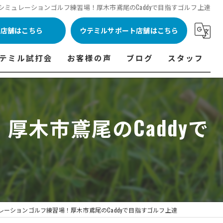
のシミュレーションゴルフ練習場！厚木市鳶尾のCaddyで目指すゴルフ上達
ル店舗はこちら
ウテミルサポート店舗はこちら
テミル試打会
お客様の声
ブログ
スタッフ
表
テミル試打会とは・・・
ウテミルインドア会員様の声
コラム
代表あいさつ
料金表
テミル試打会日程
フィッテイング・試打会参加者の声
厚木市鳶尾のCaddyで
ルフ 料金表
ィッテイング・試打会 商品ラインナップ一覧
ル高崎店 料金表
ィッター紹介
 料金表
くある質問
ョンゴルフ Caddy 料金表
打会開催受付
レーションゴルフ練習場！厚木市鳶尾のCaddyで目指すゴルフ上達