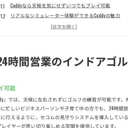
Caddyなら天候を気にせずいつでもプレイ可能
リアルなシミュレーター体験ができるCaddyの魅力
厚木市で24時間ゴルフ練習を楽しめる場所
シミュレーションゴルフの新たな楽しみ方を発見
Caddyのアクセス方法と利用ガイド
地域住民に愛されるCaddyの秘密
4時間営業のインドアゴルフ
雨の日も夜中もOK24時間営業のインドアゴルフCaddy
雨の日でも練習！Caddyの全天候型施設
夜中にゴルフができる理由とは？Caddyの特長
レイ可能
24時間営業の魅力を最大限に活用しよう
ddy」では、天候に左右されずにゴルフの練習が可能です
忙しい人に最適！自由に練習できるCaddy
に忙しいビジネスパーソンや子育て中の方でも、24時間
Caddyでの夜間の利用方法とおすすめポイント
に行えるように、セコムの見守りシステムを導入しているた
シミュレーションゴルフでいつでもスコアアップ
プレイヤーが思い切り楽しめる空間を提供しています。