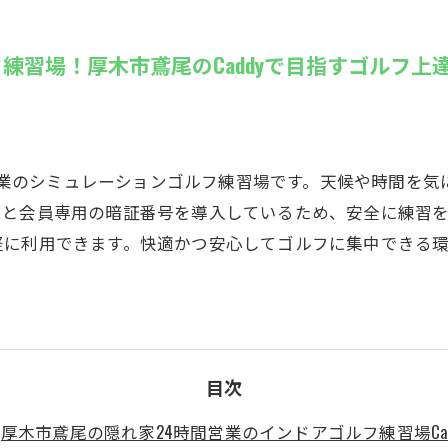
SUZU4GO
ラリー
練習場！厚木市鳶尾のCaddyで目指すゴルフ上
Golfet亀
時間営業のシミュレーションゴルフ練習場です。天候や時間を
ムと会員専用の暗証番号を導入しているため、安全に練習
に利用できます。快適かつ安心してゴルフに集中できる環境
目次
厚木市鳶尾の隠れ家24時間営業のインドアゴルフ練習場Cad