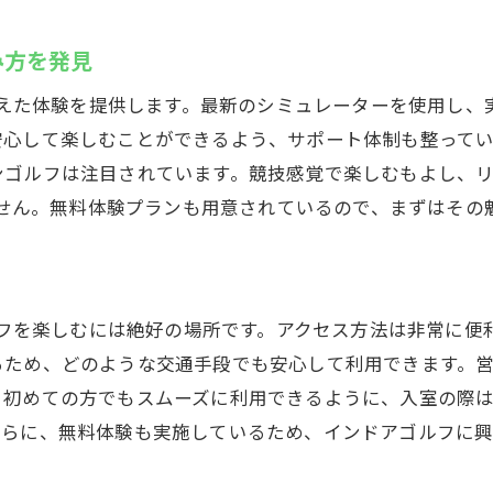
初めての方にも安全な環境を提供
み方を発見
厚木市鳶尾にある24時間営業インドアゴルフ練習場Caddy
を超えた体験を提供します。最新のシミュレーターを使用し
アクセスしやすい立地が魅力のCaddy
安心して楽しむことができるよう、サポート体制も整って
Caddyの施設概要と利用のしやすさ
ンゴルフは注目されています。競技感覚で楽しむもよし、
厚木市で人気の練習場、その理由とは
りません。無料体験プランも用意されているので、まずはそ
Caddyの24時間サービスを体験しよう
地域密着型ゴルフ練習場としてのCaddy
厚木市でのゴルフライフをCaddyで楽しむ
ゴルフを楽しむには絶好の場所です。アクセス方法は非常に
初心者から上級者までCaddyでゴルフスキルアップ
ため、どのような交通手段でも安心して利用できます。営
初心者必見！Caddyでのスキルアップ方法
、初めての方でもスムーズに利用できるように、入室の際
上級者におすすめ！Caddyの特別プログラム
らに、無料体験も実施しているため、インドアゴルフに興味
スキル別おすすめの練習メニュー