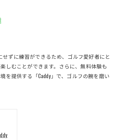
LFCLUB(スズヨンゴルフクラブ)料金表
達
有店 料金表
気にせずに練習ができるため、ゴルフ愛好者にと
を楽しむことができます。さらに、無料体験も
を提供する「Caddy」で、ゴルフの腕を磨い
dy