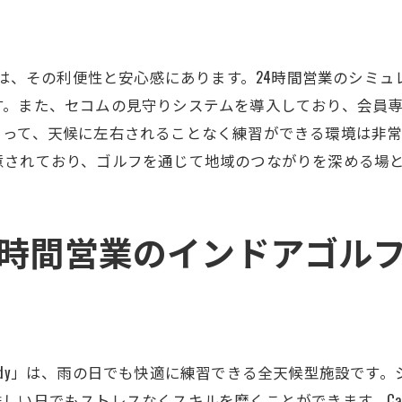
Caddyでできる効果的な練習の組み立て方
利用者の声から見るCaddyの活用法
Caddyなら初心者も上級者も満足の理由
理由は、その利便性と安心感にあります。24時間営業のシミ
無料体験で気軽に始められるインドアゴルフCaddy
す。また、セコムの見守りシステムを導入しており、会員
初めての方でも安心！無料体験の利点
って、天候に左右されることなく練習ができる環境は非常に
意されており、ゴルフを通じて地域のつながりを深める場
無料体験を利用してCaddyを知ろう
Caddyの無料体験の申し込み手順
体験者の声から見るCaddyの魅力
4時間営業のインドアゴルフC
無料体験で得られるゴルフの楽しさ
気軽に始める！Caddyでのゴルフライフ
厚木市鳶尾のCaddy24時間営業のインドアゴルフ練習場
24時間営業の魅力を体感しよう
ddy」は、雨の日でも快適に練習できる全天候型施設です
Caddyでのゴルフ練習の新常識
しい日でもストレスなくスキルを磨くことができます。Ca