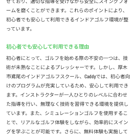
初心者向けの充実したサポート体制
せており、適切な指導を受けながら安全にスイングフォ
ームを磨くことができます。これらのポイントにより、
初めての人でも安心な理由とは
初心者でも安心して利用できるインドアゴルフ環境が整
成功するゴルフデビューの秘訣
っています。
厚木市での初心者歓迎のスクール選び
インドアゴルフ初心者のためのQ&A
初心者でも安心して利用できる理由
初めてのゴルフ体験を成功させる方法
初心者にとって、ゴルフを始める際の不安の一つは、技
厚木市鳶尾のCaddyで気軽にインドアゴルフを楽
術が未熟なことによるプレッシャーです。しかし、厚木
しもう
市鳶尾のインドアゴルフスクール、Caddyでは、初心者向
気軽にゴルフを楽しむためのポイント
けのプログラムが充実しているため、安心して利用でき
厚木市のゴルフコミュニティと交流
ます。インストラクターが一人ひとりのレベルに合わせ
Caddyでのリラックスした練習法
た指導を行い、無理なく技術を習得できる環境を提供し
ています。また、シミュレーションゴルフを使用するこ
友達や家族と楽しむインドアゴルフ
とで、リアルなゴルフ体験をしながら、効率的にスイン
地域密着型のゴルフスクールの魅力
グを学ぶことが可能です。さらに、無料体験も実施して
厚木市での新しい趣味としてのインドアゴ