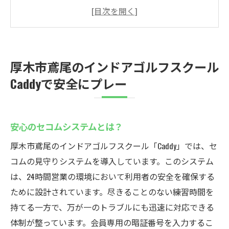
会員専用の暗証番号での入室方法
インドアゴルフの安全性を高めるポイント
初心者でも安心して利用できる理由
厚木市での安全なゴルフプレースペースを
厚木市鳶尾のインドアゴルフスクール
選ぶ
Caddyで安全にプレー
緊急時のサポート体制について
Caddyで体験するインドアゴルフの楽しさと技術
向上
安心のセコムシステムとは？
最新シミュレーション技術の紹介
厚木市鳶尾のインドアゴルフスクール「Caddy」では、セ
初心者向けレッスンプログラムの詳細
コムの見守りシステムを導入しています。このシステム
プロによる技術指導の魅力
は、24時間営業の環境において利用者の安全を確保する
インドアゴルフで技術を向上させる方法
ために設計されています。尽きることのない練習時間を
持てる一方で、万が一のトラブルにも迅速に対応できる
24時間練習できるメリット
体制が整っています。会員専用の暗証番号を入力するこ
厚木市のゴルフ愛好者が集う理由