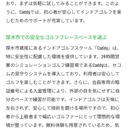
おり、まずは気軽に試してみることができます。このよ
ルフ
うに、Caddyでは、初心者が安心してインドアゴルフを楽
Caddyで24時間いつでも利用できるインドアゴル
しむためのサポートが充実しています。
フスクール
24時間営業施設の上手な活用法
厚木市での安全なゴルフプレースペースを選ぶ
仕事帰りに練習できるインドアゴルフ
厚木市鳶尾にあるインドアゴルフスクール「Caddy」は、
厚木市の忙しい生活にフィットするプレー
特に安全性に配慮した環境を提供しています。24時間営
スタイル
業のシミュレーションゴルフ練習場であるCaddyは、セコ
自由な時間でゴルフを楽しむ方法
ムの見守りシステムを導入しており、利用者は安心して
夜間利用者のためのアドバイス
ゴルフを楽しむことができます。さらに、会員専用の暗
証番号による入室管理により、外部の目を気にせずに自
厚木市での個々のライフスタイルに合った
分のペースで練習が可能です。インドアゴルフは天候に
ゴルフ練習
左右されず、安心して技術を磨ける場所ですので、初心
者から上級者まで幅広いゴルファーにとって理想的な環
境が整っています。無料体験も用意されているため、気