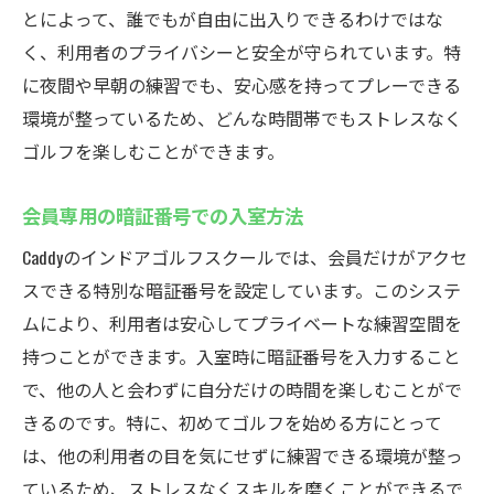
とによって、誰でもが自由に出入りできるわけではな
セコムの見守りシステムで安心！Caddyのインド
く、利用者のプライバシーと安全が守られています。特
アゴルフ
に夜間や早朝の練習でも、安心感を持ってプレーできる
24時間警備の効果とは
環境が整っているため、どんな時間帯でもストレスなく
安心してプレーできる環境作り
ゴルフを楽しむことができます。
会員限定の利便性と安全性
会員専用の暗証番号での入室方法
セキュリティ対策の具体例
厚木市での安心安全なスポーツ施設探し
Caddyのインドアゴルフスクールでは、会員だけがアクセ
家族で楽しむための安全対策
スできる特別な暗証番号を設定しています。このシステ
ムにより、利用者は安心してプライベートな練習空間を
24時間営業のCaddyでいつでも快適にインドアゴ
持つことができます。入室時に暗証番号を入力すること
ルフ練習
で、他の人と会わずに自分だけの時間を楽しむことがで
早朝や深夜の利用者向けのアドバイス
きるのです。特に、初めてゴルフを始める方にとって
時間を気にせずに練習できる自由さ
は、他の利用者の目を気にせずに練習できる環境が整っ
厚木市での忙しい生活とゴルフ練習の両立
ているため、ストレスなくスキルを磨くことができるで