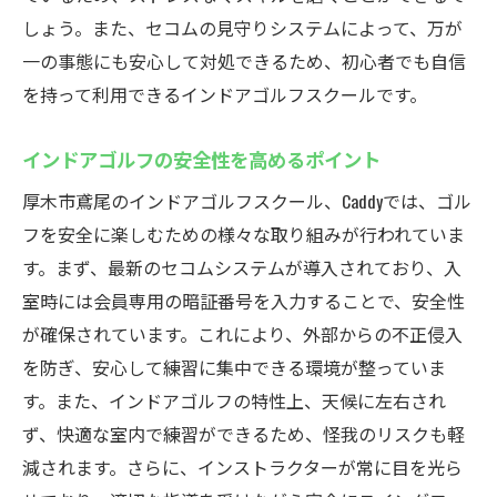
24時間営業ならではの利便性
しょう。また、セコムの見守りシステムによって、万が
夜間のゴルフ練習のメリット
一の事態にも安心して対処できるため、初心者でも自信
いつでも練習できるから続けやすい
を持って利用できるインドアゴルフスクールです。
無料体験で始める厚木市鳶尾のインドアゴルフ
インドアゴルフの安全性を高めるポイント
スクールCaddy
無料体験の申し込み方法
厚木市鳶尾のインドアゴルフスクール、Caddyでは、ゴル
フを安全に楽しむための様々な取り組みが行われていま
体験レッスンで得られること
す。まず、最新のセコムシステムが導入されており、入
初心者が無料体験を活用するポイント
室時には会員専用の暗証番号を入力することで、安全性
無料体験でCaddyの魅力を実感
が確保されています。これにより、外部からの不正侵入
初めてのインドアゴルフ体験記
を防ぎ、安心して練習に集中できる環境が整っていま
厚木市でのゴルフデビューを応援
す。また、インドアゴルフの特性上、天候に左右され
初心者でも安心して始められるCaddyのインドア
ず、快適な室内で練習ができるため、怪我のリスクも軽
ゴルフ
減されます。さらに、インストラクターが常に目を光ら