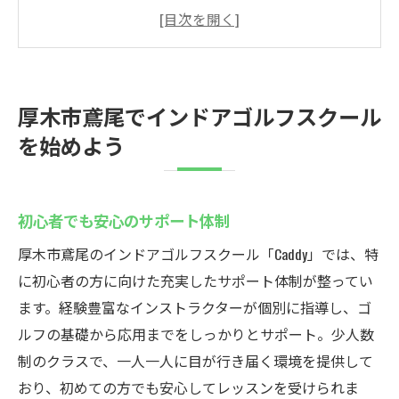
忙しい現代人に最適なスケジュール
インドアゴルフの基本を学ぶ
Caddyの独自プログラムとは？
充実した設備で満足度アップ
厚木市鳶尾でインドアゴルフスクール
インドアゴルフの正しいスイング練習法
を始めよう
インドアゴルフスクールcaddyで世界中のコース
を体験
世界の名コースを体感する方法
初心者でも安心のサポート体制
シミュレーションゴルフの魅力
厚木市鳶尾のインドアゴルフスクール「Caddy」では、特
リアルなプレイ体験を追求
に初心者の方に向けた充実したサポート体制が整ってい
多様なコース選択で飽きない練習
ます。経験豊富なインストラクターが個別に指導し、ゴ
ルフの基礎から応用までをしっかりとサポート。少人数
スコアアップに直結する秘訣
制のクラスで、一人一人に目が行き届く環境を提供して
初心者から上級者まで楽しめるコース
おり、初めての方でも安心してレッスンを受けられま
厚木市鳶尾のインドアゴルフスクールでスキル