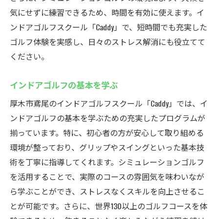
未来のゴルフ練習法を先取り
気にせずに練習できるため、時間を有効に使えます。イ
ンドアゴルフスクール「Caddy」で、短時間でも充実した
シミュレーションゴルフcaddyで世界をラウンド
ゴルフ体験を実感し、日々のストレス解消にも役立てて
自宅で楽しむシミュレーションゴルフ
ください。
仲間と競い合う楽しいプレイ
リアルな臨場感を追求したシステム
インドアゴルフの基本を学ぶ
世界のコースをラウンドする醍醐味
厚木市鳶尾のインドアゴルフスクール「Caddy」では、イ
天候に左右されないゴルフ体験
ンドアゴルフの基本を学ぶための充実したプログラムが
テクノロジーで広がるゴルフの可能性
揃っています。特に、初心者の方が安心して取り組める
天候に左右されないインドアゴルフの魅力
環境が整っており、グリップやスイングといった基本技
季節を問わずゴルフを楽しむ
術を丁寧に指導してくれます。シミュレーションゴルフ
を活用することで、実際のコースの雰囲気を味わいなが
雨の日でも快適な練習環境
ら学ぶことができ、ストレスなくスキルを向上させるこ
時間を選ばずに利用できる利便性
とが可能です。さらに、世界130以上のゴルフコースを体
天候に左右されないプレイのメリット