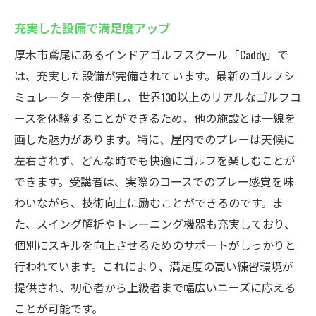
豊富なプログラムで個性に合ったゴルフ体
験
充実した設備で満足度アップ
Caddy利用者の声を紹介
厚木市鳶尾にあるインドアゴルフスクール「Caddy」で
長く続けられるゴルフライフの秘訣
は、充実した設備が完備されています。最新のゴルフシ
ミュレーターを使用し、世界130以上のリアルなゴルフコ
ゴルフがもたらす健康とリラクゼーション
ースを体験することができるため、他の施設とは一線を
画した魅力があります。特に、屋内でのプレーは天候に
左右されず、どんな時でも快適にゴルフを楽しむことが
できます。受講者は、実際のコースでのプレー感覚を味
わいながら、技術向上に励むことができるのです。ま
た、スイング解析やトレーニング機器も充実しており、
個別にスキルを向上させるためのサポートがしっかりと
行われています。これにより、満足度の高い練習環境が
提供され、初心者から上級者まで幅広いニーズに応える
ことが可能です。