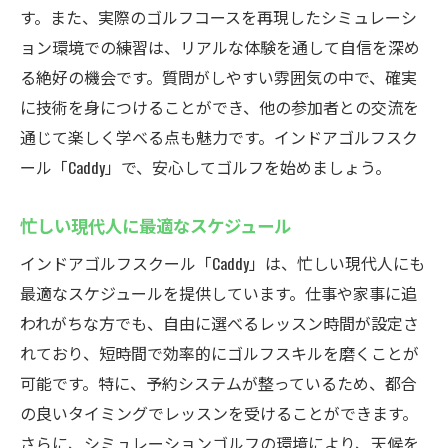
す。また、実際のゴルフコースを再現したシミュレーシ
アップ
ョン環境での練習は、リアルな体験を通して自信を深め
個々のレベルに合わせたレッスン
る絶好の機会です。質問がしやすい雰囲気の中で、確実
スキルアップのための練習メニュー
に技術を身につけることができ、他の参加者との交流を
プロフェッショナルなコーチ陣の紹介
通じて楽しく学べる点も魅力です。インドアゴルフスク
デジタル技術を活用した分析
ール「Caddy」で、安心してゴルフを始めましょう。
目標達成のためのモチベーション維持法
忙しい現代人に最適なスケジュール
練習後のフィードバックと改善策
インドアゴルフスクール「Caddy」は、忙しい現代人にも
最新技術でゴルフを楽しむ方法
最適なスケジュールを提供しています。仕事や家事に追
最新シミュレーション技術の活用例
われがちな方でも、自由に選べるレッスン時間が設定さ
デジタルデバイスとゴルフの融合
れており、短時間で効率的にゴルフスキルを磨くことが
スイングをデータで解析
可能です。特に、予約システムが整っているため、都合
テクノロジーがもたらす新たなゴルフ体験
の良いタイミングでレッスンを受けることができます。
リアルタイムでのパフォーマンス改善
さらに、シミュレーションゴルフの環境により、天候を