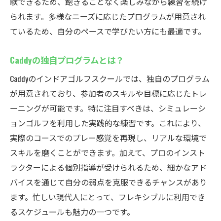
験できるため、飽きることなく楽しみながら練習を続け
年間を通してスキルを磨く方法
られます。多様なニーズに応じたプログラムが用意され
ストレスフリーなゴルフライフの実現
ているため、自分のペースで学びたい方にも最適です。
インドアゴルフスクールcaddyでゴルフの楽しさ
を再発見
Caddyの独自プログラムとは？
新しいゴルフ体験を提供するcaddy
Caddyのインドアゴルフスクールでは、独自のプログラム
ゴルフ愛好者の交流の場として
が用意されており、参加者のスキルや目標に応じたトレ
初心者におすすめの練習法
ーニングが可能です。特に注目すべきは、シミュレーシ
ョンゴルフを利用した実践的な練習です。これにより、
楽しみながら上達するプログラム
実際のコースでのプレー感覚を再現し、リアルな環境で
魅力的なイベントや大会の紹介
スキルを磨くことができます。加えて、プロのインスト
家族で楽しむインドアゴルフの提案
ラクターによる個別指導が受けられるため、細かなアド
厚木市鳶尾のCaddyでゴルフライフを豊かに
バイスを通じて自分の弱点を克服できるチャンスがあり
Caddyでのゴルフライフの始め方
ます。忙しい現代人にとって、フレキシブルに利用でき
ゴルフを通じた新しい人間関係の構築
るスケジュールも魅力の一つです。